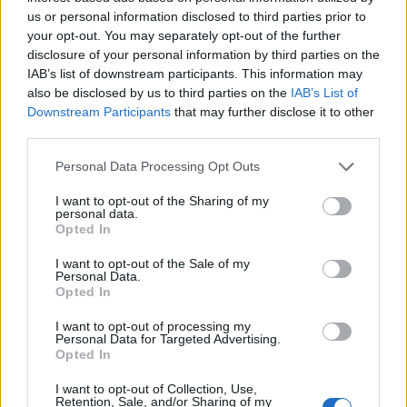
ίσως να μην γνωρίζεις
us or personal information disclosed to third parties prior to
your opt-out. You may separately opt-out of the further
6 Αυγούστου 2026 17:11
disclosure of your personal information by third parties on the
IAB’s list of downstream participants. This information may
ΝΟΜΌΣ ΧΑΝΊΩΝ
Xανιά: Δίκτυο περισσότερων από 60
also be disclosed by us to third parties on the
IAB’s List of
κρηνών πόσιμου νερού
Downstream Participants
that may further disclose it to other
6 Αυγούστου 2026 17:03
third parties.
Personal Data Processing Opt Outs
Δημοφιλή αυτή την εβδομάδα
I want to opt-out of the Sharing of my
personal data.
Opted In
I want to opt-out of the Sale of my
Personal Data.
Opted In
I want to opt-out of processing my
Personal Data for Targeted Advertising.
Opted In
I want to opt-out of Collection, Use,
Retention, Sale, and/or Sharing of my