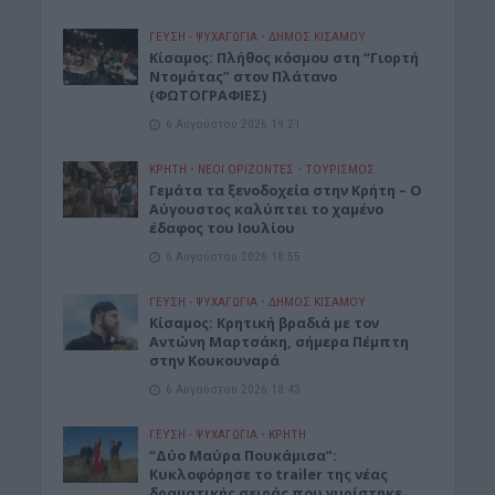
ΓΕΎΣΗ - ΨΥΧΑΓΩΓΊΑ
•
ΔΉΜΟΣ ΚΙΣΆΜΟΥ
Κίσαμος: Πλήθος κόσμου στη “Γιορτή
Ντομάτας” στον Πλάτανο
(ΦΩΤΟΓΡΑΦΙΕΣ)
6 Αυγούστου 2026 19:21
ΚΡΗΤΗ
•
ΝΕΟΙ ΟΡΙΖΟΝΤΕΣ
•
ΤΟΥΡΙΣΜΟΣ
Γεμάτα τα ξενοδοχεία στην Κρήτη – Ο
Αύγουστος καλύπτει το χαμένο
έδαφος του Ιουλίου
6 Αυγούστου 2026 18:55
ΓΕΎΣΗ - ΨΥΧΑΓΩΓΊΑ
•
ΔΉΜΟΣ ΚΙΣΆΜΟΥ
Kίσαμος: Κρητική βραδιά με τον
Αντώνη Μαρτσάκη, σήμερα Πέμπτη
στην Κουκουναρά
6 Αυγούστου 2026 18:43
ΓΕΎΣΗ - ΨΥΧΑΓΩΓΊΑ
•
ΚΡΗΤΗ
“Δύο Μαύρα Πουκάμισα”:
Κυκλοφόρησε το trailer της νέας
δραματικής σειράς που γυρίστηκε