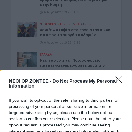
στην Κρήτη
6 Αυγούστου 2026 18:35
ΝΕΟΙ ΟΡΙΖΟΝΤΕΣ
•
ΝΟΜΌΣ ΧΑΝΊΩΝ
Χανιά: Αυτοψία στα έργα στον ΒΟΑΚ
από τον υπουργό Υποδομών
6 Αυγούστου 2026 17:25
ΕΛΛΑΔΑ
Νέα ταυτότητα: Ποιους φορείς
πρέπει να ενημερώσετε μετά την
εκδόσή της
6 Αυγούστου 2026 17:20
ΝΕΟΙ ΟΡΙΖΟΝΤΕΣ -
Do Not Process My Personal
Information
ΕΝΔΙΑΦΕΡΟΝΤΑ
Αυτά είναι τα δέντρα που βοηθούν
If you wish to opt-out of the sale, sharing to third parties, or
στην προστασία των σπιτιών μας
από τις φωτιές
processing of your personal or sensitive information for
targeted advertising by us, please use the below opt-out
6 Αυγούστου 2026 17:16
section to confirm your selection. Please note that after your
opt-out request is processed you may continue seeing
ΓΕΎΣΗ - ΨΥΧΑΓΩΓΊΑ
Σύκο: Το φρούτο με τα μυστικά που
interest-based ads based on personal information utilized by