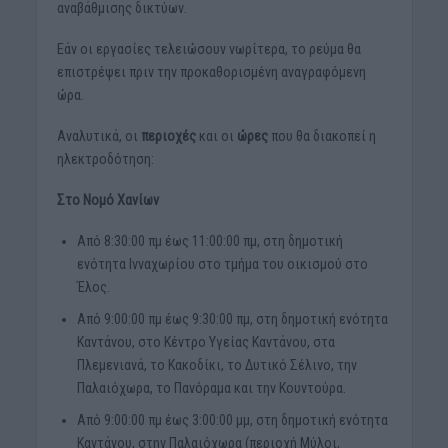
αναβάθμισης δικτύων.
Εάν οι εργασίες τελειώσουν νωρίτερα, το ρεύμα θα
επιστρέψει πριν την προκαθορισμένη αναγραφόμενη
ώρα.
Αναλυτικά, οι
περιοχές
και οι
ώρες
που θα διακοπεί η
ηλεκτροδότηση:
Στο Νομό Χανίων
Από 8:30:00 πμ έως 11:00:00 πμ, στη δημοτική
ενότητα Ινναχωρίου στο τμήμα του οικισμού στο
Έλος.
Από 9:00:00 πμ έως 9:30:00 πμ, στη δημοτική ενότητα
Καντάνου, στο Κέντρο Υγείας Καντάνου, στα
Πλεμενιανά, το Κακοδίκι, το Δυτικό Σέλινο, την
Παλαιόχωρα, το Πανόραμα και την Κουντούρα.
Από 9:00:00 πμ έως 3:00:00 μμ, στη δημοτική ενότητα
Καντάνου, στην Παλαιόχωρα (περιοχή Μύλοι,