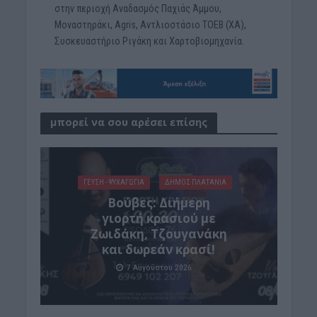
στην περιοχή Αναδασμός Παχιάς Άμμου,
Μοναστηράκι, Agris, Αντλιοστάσιο ΤΟΕΒ (ΧΑ),
Συσκευαστήριο Ριγάκη και Χαρτοβιομηχανία.
μπορεί να σου αρέσει επίσης
ΓΕΎΣΗ - ΨΥΧΑΓΩΓΊΑ
ΔΉΜΟΣ ΠΛΑΤΑΝΙΆ
Βούβες: Διήμερη
γιορτή κρασιού με
Ζωιδάκη, Τζουγανάκη
και δωρεάν κρασί!
7 Αυγούστου 2026