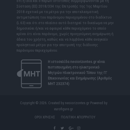
ότι η ίδια και ο παρών ιστότοπος συμμορφώνονται με τη
Σύσταση (ΕΕ) 2018/334 της Επιτροπής της 1ης Μαρτίου
2018 σχετικά με τα μέτρα για την αποτελεσματική
αντιμετώπιση του παράνομου περιεχομένου στο διαδίκτυο
(L 63) και ότι στο πλαίσιο αυτό διατηρεί το δικαίωμα να μην
δημοσιεύει ή/και να αφαιρεί κάθε περιεχόμενο το οποίο
κρίνει ότι είναι παράνομο, χωρίς προηγούμενη ενημέρωση ή
άδεια του χρήστη, καθώς και να λαμβάνει κάθε αναγκαίο
προληπτικό μέτρο για την αποτροπή της διάδοσης
παράνομου περιεχομένου.
Η ιστοσελίδα
neoiorizontes.gr
είναι
πιστοποιημένη στο ηλεκτρονικό
Μητρώο Ηλεκτρονικού Τύπου της ΓΓ
Επικοινωνίας και Ενημέρωσης (Αριθμός
ΜΗΤ 232374)
Copyright © 2026. Created by neoiorizontes.gr Powered by
eurofigure.gr
ΟΡΟΙ ΧΡΗΣΗΣ
ΠΟΛΙΤΙΚΗ ΑΠΟΡΡΗΤΟΥ