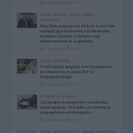
7 Αυγούστου 2026 21:54
ΑΡΘΡΑ - ΑΠΟΨΕΙΣ
•
ΔΉΜΟΣ ΚΙΣΆΜΟΥ
•
ΠΟΛΙΤΙΣΜΟΣ
Περί Πολιτισμού και άλλων τινών! Mε
αφορμή μια επιστολή της Νεολαίας
Κισάμου (Γράφει ο Γράφει ο Δρ
Κωνσταντίνος Β. Ζορμπάς)
7 Αυγούστου 2026 21:42
ΓΕΎΣΗ - ΨΥΧΑΓΩΓΊΑ
Το ελληνικό φαγητό που λατρεύουν
οι τουρίστες κι εμείς δεν το
παραγγέλνουμε
7 Αυγούστου 2026 21:13
ΑΥΤΟΚΙΝΗΤΟ
•
ΕΛΛΑΔΑ
«Στέρεψε» η αγορά από πινακίδες
κυκλοφορίας: Χιλιάδες αυτοκίνητα
παραμένουν αταξινόμητα
7 Αυγούστου 2026 21:07
ΚΡΗΤΗ
•
ΝΕΟΙ ΟΡΙΖΟΝΤΕΣ
•
ΠΑΙΔΕΙΑ - ΕΚΠΑΙΔΕΥΣΗ