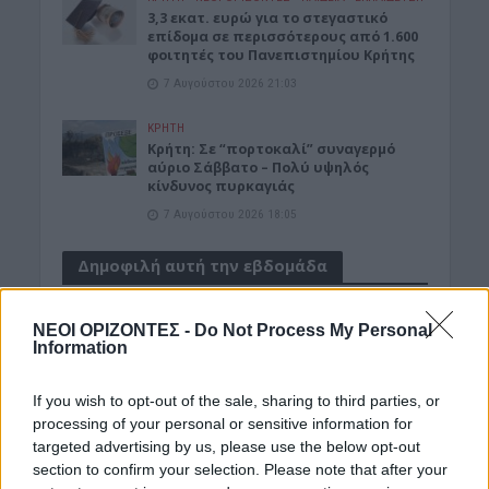
3,3 εκατ. ευρώ για το στεγαστικό
επίδομα σε περισσότερους από 1.600
φοιτητές του Πανεπιστημίου Κρήτης
7 Αυγούστου 2026 21:03
ΚΡΗΤΗ
Κρήτη: Σε “πορτοκαλί” συναγερμό
αύριο Σάββατο – Πολύ υψηλός
κίνδυνος πυρκαγιάς
7 Αυγούστου 2026 18:05
Δημοφιλή αυτή την εβδομάδα
ΝΕΟΙ ΟΡΙΖΟΝΤΕΣ -
Do Not Process My Personal
Information
If you wish to opt-out of the sale, sharing to third parties, or
processing of your personal or sensitive information for
targeted advertising by us, please use the below opt-out
section to confirm your selection. Please note that after your