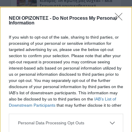
Κίσαμος: «Η πρώτη μας νύχτα» – Μια
ξεχωριστή μουσικοθεατρική
παράσταση
ΝΕΟΙ ΟΡΙΖΟΝΤΕΣ -
Do Not Process My Personal
8 Αυγούστου 2026 08:30
Information
ΓΕΎΣΗ - ΨΥΧΑΓΩΓΊΑ
•
ΔΉΜΟΣ ΚΙΣΆΜΟΥ
Kίσαμος: Κρητική βραδιά με τον Νίκο
If you wish to opt-out of the sale, sharing to third parties, or
Ζωιδάκη στα Τοπόλια
processing of your personal or sensitive information for
8 Αυγούστου 2026 08:25
targeted advertising by us, please use the below opt-out
section to confirm your selection. Please note that after your
ΕΚΚΛΗΣΙΑ
•
ΝΟΜΌΣ ΧΑΝΊΩΝ
opt-out request is processed you may continue seeing
Δεκαπενταύγουστος στην Ιερά Μονή
interest-based ads based on personal information utilized by
Γωνιάς
us or personal information disclosed to third parties prior to
8 Αυγούστου 2026 08:20
your opt-out. You may separately opt-out of the further
disclosure of your personal information by third parties on the
ΓΕΎΣΗ - ΨΥΧΑΓΩΓΊΑ
IAB’s list of downstream participants. This information may
Τα νηστίσιμα του
also be disclosed by us to third parties on the
IAB’s List of
Δεκαπενταύγουστου: Συνταγές με
Downstream Participants
that may further disclose it to other
γεύση καλοκαιριού
third parties.
8 Αυγούστου 2026 08:17
Personal Data Processing Opt Outs
ΜΑΤΙΕΣ ΣΤΟ ΠΑΡΕΛΘΟΝ