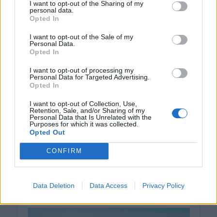
Μπλεκ: O ήρωας που έδερνε τους
I want to opt-out of the Sharing of my
Άγγλους και φορούσε γούνινο καπέλο
personal data.
και γιλέκο χειμώνα καλοκαίρι!
Opted In
8 Αυγούστου 2026 08:14
I want to opt-out of the Sale of my
Personal Data.
ΚΡΗΤΗ
Opted In
Κρήτη: O καιρός του Σαββάτου 8
Αυγούστου
I want to opt-out of processing my
Personal Data for Targeted Advertising.
8 Αυγούστου 2026 08:12
Opted In
Δημοφιλή αυτή την εβδομάδα
I want to opt-out of Collection, Use,
Retention, Sale, and/or Sharing of my
Personal Data that Is Unrelated with the
Purposes for which it was collected.
Opted Out
CONFIRM
Data Deletion
Data Access
Privacy Policy