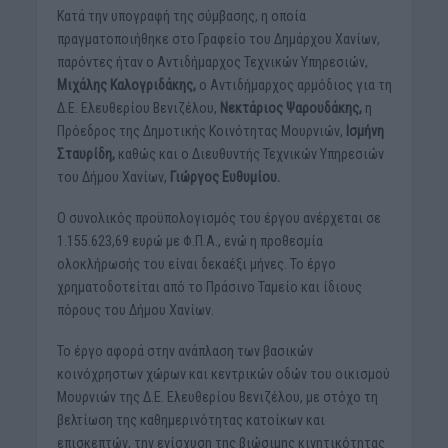
Κατά την υπογραφή της σύμβασης, η οποία
πραγματοποιήθηκε στο Γραφείο του Δημάρχου Χανίων,
παρόντες ήταν ο Αντιδήμαρχος Τεχνικών Υπηρεσιών,
Μιχάλης Καλογριδάκης,
ο Αντιδήμαρχος αρμόδιος για τη
Δ.Ε. Ελευθερίου Βενιζέλου,
Νεκτάριος Ψαρουδάκης,
η
Πρόεδρος της Δημοτικής Κοινότητας Μουρνιών,
Ισμήνη
Σταυρίδη,
καθώς και ο Διευθυντής Τεχνικών Υπηρεσιών
του Δήμου Χανίων,
Γιώργος Ευθυμίου.
Ο συνολικός προϋπολογισμός του έργου ανέρχεται σε
1.155.623,69 ευρώ με Φ.Π.Α., ενώ η προθεσμία
ολοκλήρωσής του είναι δεκαέξι μήνες. Το έργο
χρηματοδοτείται από το Πράσινο Ταμείο και ίδιους
πόρους του Δήμου Χανίων.
Το έργο αφορά στην ανάπλαση των βασικών
κοινόχρηστων χώρων και κεντρικών οδών του οικισμού
Μουρνιών της Δ.Ε. Ελευθερίου Βενιζέλου, με στόχο τη
βελτίωση της καθημερινότητας κατοίκων και
επισκεπτών, την ενίσχυση της βιώσιμης κινητικότητας