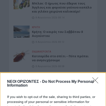
Μπλεκ: O ήρωας που έδερνε τους
Άγγλους και φορούσε γούνινο καπέλο
και γιλέκο χειμώνα καλοκαίρι!
8 Αυγούστου 2026 08:14
ΚΡΗΤΗ
Κρήτη: O καιρός του Σαββάτου 8
Αυγούστου
8 Αυγούστου 2026 08:12
ΕΝΔΙΑΦΕΡΟΝΤΑ
Κατσαρίδα στο σπίτι – Πότε πρέπει
να ανησυχήσουμε
8 Αυγούστου 2026 08:08
Δημοφιλή αυτή την εβδομάδα
ΝΕΟΙ ΟΡΙΖΟΝΤΕΣ -
Do Not Process My Personal
Information
If you wish to opt-out of the sale, sharing to third parties, or
processing of your personal or sensitive information for