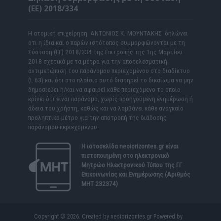
(ΕΕ) 2018/334
Η ατομική επιχείρηση ΑΝΤΩΝΙΟΣ Κ. ΜΟΥΝΤΑΚΗΣ δηλώνει
ότι η ίδια και ο παρών ιστότοπος συμμορφώνονται με τη
Σύσταση (ΕΕ) 2018/334 της Επιτροπής της 1ης Μαρτίου
2018 σχετικά με τα μέτρα για την αποτελεσματική
αντιμετώπιση του παράνομου περιεχομένου στο διαδίκτυο
(L 63) και ότι στο πλαίσιο αυτό διατηρεί το δικαίωμα να μην
δημοσιεύει ή/και να αφαιρεί κάθε περιεχόμενο το οποίο
κρίνει ότι είναι παράνομο, χωρίς προηγούμενη ενημέρωση ή
άδεια του χρήστη, καθώς και να λαμβάνει κάθε αναγκαίο
προληπτικό μέτρο για την αποτροπή της διάδοσης
παράνομου περιεχομένου.
Η ιστοσελίδα
neoiorizontes.gr
είναι
πιστοποιημένη στο ηλεκτρονικό
Μητρώο Ηλεκτρονικού Τύπου της ΓΓ
Επικοινωνίας και Ενημέρωσης (Αριθμός
ΜΗΤ 232374)
Copyright © 2026. Created by neoiorizontes.gr Powered by