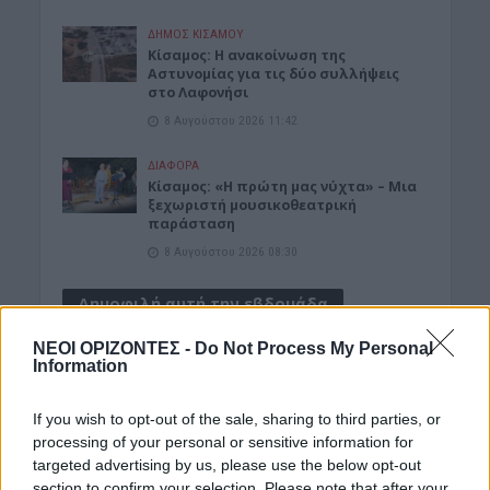
ΔΉΜΟΣ ΚΙΣΆΜΟΥ
Κίσαμος: Η ανακοίνωση της
Αστυνομίας για τις δύο συλλήψεις
στο Λαφονήσι
8 Αυγούστου 2026 11:42
ΔΙΆΦΟΡΑ
Κίσαμος: «Η πρώτη μας νύχτα» – Μια
ξεχωριστή μουσικοθεατρική
παράσταση
8 Αυγούστου 2026 08:30
Δημοφιλή αυτή την εβδομάδα
ΝΕΟΙ ΟΡΙΖΟΝΤΕΣ -
Do Not Process My Personal
Information
If you wish to opt-out of the sale, sharing to third parties, or
processing of your personal or sensitive information for
targeted advertising by us, please use the below opt-out
section to confirm your selection. Please note that after your