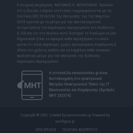
Η ατομική επιχείρηση ΑΝΤΩΝΙΟΣ Κ. ΜΟΥΝΤΑΚΗΣ δηλώνει
ότι η ίδια και ο παρών ιστότοπος συμμορφώνονται με τη
Σύσταση (ΕΕ) 2018/334 της Επιτροπής της 1ης Μαρτίου
2018 σχετικά με τα μέτρα για την αποτελεσματική
αντιμετώπιση του παράνομου περιεχομένου στο διαδίκτυο
(L 63) και ότι στο πλαίσιο αυτό διατηρεί το δικαίωμα να μην
δημοσιεύει ή/και να αφαιρεί κάθε περιεχόμενο το οποίο
κρίνει ότι είναι παράνομο, χωρίς προηγούμενη ενημέρωση ή
άδεια του χρήστη, καθώς και να λαμβάνει κάθε αναγκαίο
προληπτικό μέτρο για την αποτροπή της διάδοσης
παράνομου περιεχομένου.
Η ιστοσελίδα
neoiorizontes.gr
είναι
πιστοποιημένη στο ηλεκτρονικό
Μητρώο Ηλεκτρονικού Τύπου της ΓΓ
Επικοινωνίας και Ενημέρωσης (Αριθμός
ΜΗΤ 232374)
Copyright © 2026. Created by neoiorizontes.gr Powered by
eurofigure.gr
ΟΡΟΙ ΧΡΗΣΗΣ
ΠΟΛΙΤΙΚΗ ΑΠΟΡΡΗΤΟΥ