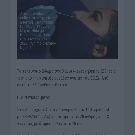
A health worker
collects a sample from
a person being tested
for COVID-19 at the
Miguel Hidalgo
borough of Mexico
City, Tuesday, Jan. 11,
2022. (AP Photo/Marco
Ugarte)
Το τελευταίο 24ωρο στα Χανιά διενεργήθηκαν 325 rapid
test από τις κινητές μονάδες υγείας του ΕΟΔΥ. Από
αυτά, τα 68 βρέθηκαν θετικά.
Πιο συγκεκριμένα:
Στο Δημαρχείο Χανίων διενεργήθηκαν 150 rapid test
με
33 θετικά
(22%) και αφορούν σε 20 άνδρες και 13
γυναίκες με διάμεση ηλικία τα 48 έτη.