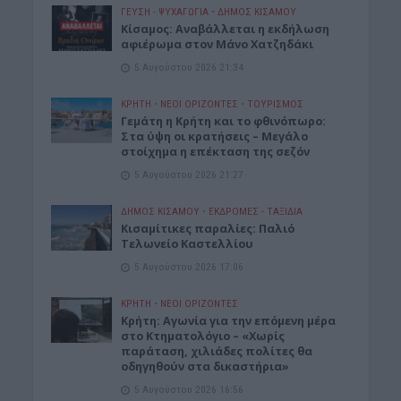
ΓΕΎΣΗ - ΨΥΧΑΓΩΓΊΑ
•
ΔΉΜΟΣ ΚΙΣΆΜΟΥ
Κίσαμος: Αναβάλλεται η εκδήλωση
αφιέρωμα στον Μάνο Χατζηδάκι
5 Αυγούστου 2026 21:34
ΚΡΗΤΗ
•
ΝΕΟΙ ΟΡΙΖΟΝΤΕΣ
•
ΤΟΥΡΙΣΜΟΣ
Γεμάτη η Κρήτη και το φθινόπωρο:
Στα ύψη οι κρατήσεις – Μεγάλο
στοίχημα η επέκταση της σεζόν
5 Αυγούστου 2026 21:27
ΔΉΜΟΣ ΚΙΣΆΜΟΥ
•
ΕΚΔΡΟΜΈΣ - ΤΑΞΊΔΙΑ
Kισαμίτικες παραλίες: Παλιό
Τελωνείο Καστελλίου
5 Αυγούστου 2026 17:06
ΚΡΗΤΗ
•
ΝΕΟΙ ΟΡΙΖΟΝΤΕΣ
Kρήτη: Αγωνία για την επόμενη μέρα
στο Κτηματολόγιο – «Χωρίς
παράταση, χιλιάδες πολίτες θα
οδηγηθούν στα δικαστήρια»
5 Αυγούστου 2026 16:56