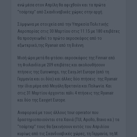
ενώ µέσα στον Απρίλη θα αφιχθούν και τα πρώτα
“τσάρτερ” από Σκανδιναβικές χώρες στην αρχή.
Σύµφωνα µε στοιχεία από την Υπηρεσία Πολιτικής
Αεροπορίας στις 30 Μαρτίου στις 11.15 µε 180 επιβάτες
θα προσγειωθεί το πρώτο αεροσκάφος από το
εξωτερικό,της Ryanair από τη Βιέννη.
Μισή ώρα µετά θα φτάσει αεροσκάφος της Finnair από
τη Φινλανδία µε 209 επιβάτες και ακολουθήσουν
πτήσεις της Eurowings, της ΕasyJet Europe (από τη
Γερµανία και οι δύο) και άλλες δύο πτήσεις
της Ryanair
την ίδια µέρα από Μεγάλη Βρετανία και Πολωνία. Και
στις 31 Μαρτίου έρχονται πάλι 4 πτήσεις της Ryanair
και δύο της Easyjet Europe.
Aναφορικά µε τους άλλους tour operator που
δραστηριοποιούνται στα Χανιά (TUI, Apollo, Bravo κα.) τα
“τσάρτερ” τους θα ξεκινήσουν εντός του Απριλίου
κυρίως από τις Σκανδιναβικές χώρες, τη Γερµανία, τη Μ.