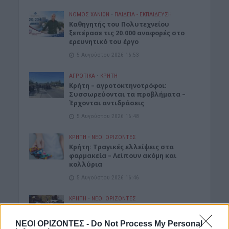
ΝΟΜΌΣ ΧΑΝΊΩΝ
•
ΠΑΙΔΕΙΑ - ΕΚΠΑΙΔΕΥΣΗ
Καθηγητής του Πολυτεχνείου
ξεπέρασε τις 20.000 αναφορές στο
ερευνητικό του έργο
5 Αυγούστου 2026 16:53
ΑΓΡΟΤΙΚΑ
•
ΚΡΗΤΗ
Κρήτη – αγροτοκτηνοτρόφοι:
Συσσωρεύονται τα προβλήματα –
Έρχονται αντιδράσεις
5 Αυγούστου 2026 16:48
ΚΡΗΤΗ
•
ΝΕΟΙ ΟΡΙΖΟΝΤΕΣ
Κρήτη: Τραγικές ελλείψεις στα
φαρμακεία – Λείπουν ακόμη και
κολλύρια
5 Αυγούστου 2026 16:46
ΚΡΗΤΗ
•
ΝΕΟΙ ΟΡΙΖΟΝΤΕΣ
Κρήτη: Πάνω από 10.500 αφίξεις
μεταναστών από την αρχή του έτους
ΝΕΟΙ ΟΡΙΖΟΝΤΕΣ -
Do Not Process My Personal
– Αγωνία για τις νέες ροές