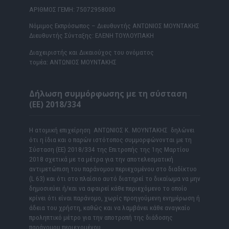
ΑΡΙΘΜΟΣ ΓΕΜΗ: 75072958000
Νόμιμος Εκπρόσωπος – Διευθυντής ΑΝΤΩΝΙΟΣ ΜΟΥΝΤΑΚΗΣ
Διευθυντής Σύνταξης: ΕΛΕΝΗ ΤΟΥΛΟΥΠΑΚΗ
Διαχειριστής και Δικαιούχος του ονόματος
τομέα: ΑΝΤΩΝΙΟΣ ΜΟΥΝΤΑΚΗΣ
Δήλωση συμμόρφωσης με τη σύσταση
(ΕΕ) 2018/334
Η ατομική επιχείρηση ΑΝΤΩΝΙΟΣ Κ. ΜΟΥΝΤΑΚΗΣ δηλώνει
ότι η ίδια και ο παρών ιστότοπος συμμορφώνονται με τη
Σύσταση (ΕΕ) 2018/334 της Επιτροπής της 1ης Μαρτίου
2018 σχετικά με τα μέτρα για την αποτελεσματική
αντιμετώπιση του παράνομου περιεχομένου στο διαδίκτυο
(L 63) και ότι στο πλαίσιο αυτό διατηρεί το δικαίωμα να μην
δημοσιεύει ή/και να αφαιρεί κάθε περιεχόμενο το οποίο
κρίνει ότι είναι παράνομο, χωρίς προηγούμενη ενημέρωση ή
άδεια του χρήστη, καθώς και να λαμβάνει κάθε αναγκαίο
προληπτικό μέτρο για την αποτροπή της διάδοσης
παράνομου περιεχομένου.