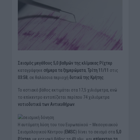
Σεισμός μεγέθους 5,0 βαθμών της κλίμακας Ρίχτερ
καταγράφηκε
σήμερα τα ξημερώματα
,
Τρίτη 11/11
στις
03:58
, σε θαλάσσια περιοχή
δυτικά της Κρήτης
.
Το εστιακό βάθος εκτιμάται στα 17,5 χιλιόμετρα, ενώ
το επίκεντρο εντοπίζεται περίπου 74 χιλιόμετρα
νοτιοδυτικά των Αντικυθήρων
.
H αυτόματη λύση του του Ευρωπαϊκού – Μεσογειακού
Σεισμολογικού Κέντρου (
EMSC
) δίνει το σεισμό στα
5,0
Ρίχτερ
, με εστιακό βάθος τα 49 χλμ., και
επίκεντρο τα