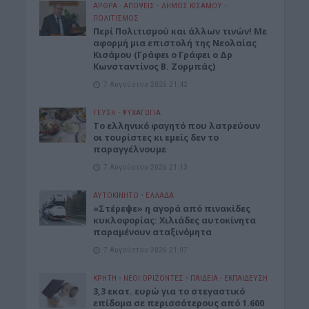
ΑΡΘΡΑ - ΑΠΟΨΕΙΣ
•
ΔΉΜΟΣ ΚΙΣΆΜΟΥ
•
ΠΟΛΙΤΙΣΜΟΣ
Περί Πολιτισμού και άλλων τινών! Mε
αφορμή μια επιστολή της Νεολαίας
Κισάμου (Γράφει ο Γράφει ο Δρ
Κωνσταντίνος Β. Ζορμπάς)
7 Αυγούστου 2026 21:42
ΓΕΎΣΗ - ΨΥΧΑΓΩΓΊΑ
Το ελληνικό φαγητό που λατρεύουν
οι τουρίστες κι εμείς δεν το
παραγγέλνουμε
7 Αυγούστου 2026 21:13
ΑΥΤΟΚΙΝΗΤΟ
•
ΕΛΛΑΔΑ
«Στέρεψε» η αγορά από πινακίδες
κυκλοφορίας: Χιλιάδες αυτοκίνητα
παραμένουν αταξινόμητα
7 Αυγούστου 2026 21:07
ΚΡΗΤΗ
•
ΝΕΟΙ ΟΡΙΖΟΝΤΕΣ
•
ΠΑΙΔΕΙΑ - ΕΚΠΑΙΔΕΥΣΗ
3,3 εκατ. ευρώ για το στεγαστικό
επίδομα σε περισσότερους από 1.600