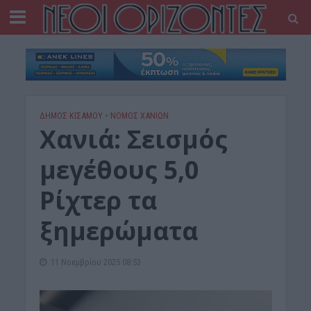
ΔΉΜΟΣ ΚΙΣΆΜΟΥ
•
ΝΟΜΌΣ ΧΑΝΊΩΝ
Χανιά: Σεισμός
μεγέθους 5,0
Ρίχτερ τα
ξημερώματα
11 Νοεμβρίου 2025 08:53