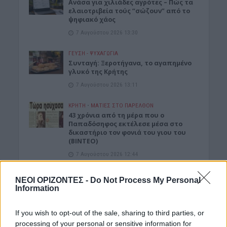
Ανάσα για χιλιάδες αγρότες – Πώς τα
ελαιοτριβεία τούς “σώζουν” από το
ψηφιακό χάος
7 Αυγούστου 2026 13:30
ΓΕΎΣΗ - ΨΥΧΑΓΩΓΊΑ
Συνταγή: Ξεροτήγανα, το αγαπημένο
γλυκό της Κρήτης
7 Αυγούστου 2026 13:11
ΚΡΗΤΗ
•
ΜΑΤΙΕΣ ΣΤΟ ΠΑΡΕΛΘΟΝ
43 χρόνια από τη μέρα που ο
Παπαδόσηφος εκτέλεσε μέσα στο
δικαστήριο τον φονιά του γιου του
(ΒΙΝΤΕΟ)
7 Αυγούστου 2026 12:44
Δημοφιλή αυτή την εβδομάδα
ΝΕΟΙ ΟΡΙΖΟΝΤΕΣ -
Do Not Process My Personal
Information
If you wish to opt-out of the sale, sharing to third parties, or
processing of your personal or sensitive information for