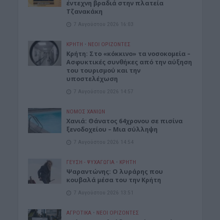
έντεχνη βραδιά στην πλατεία
Τζανακάκη
7 Αυγούστου 2026 16:03
ΚΡΗΤΗ
•
ΝΕΟΙ ΟΡΙΖΟΝΤΕΣ
Κρήτη: Στο «κόκκινο» τα νοσοκομεία –
Ασφυκτικές συνθήκες από την αύξηση
του τουρισμού και την
υποστελέχωση
7 Αυγούστου 2026 14:57
ΝΟΜΌΣ ΧΑΝΊΩΝ
Χανιά: Θάνατος 64χρονου σε πισίνα
ξενοδοχείου – Μια σύλληψη
7 Αυγούστου 2026 14:54
ΓΕΎΣΗ - ΨΥΧΑΓΩΓΊΑ
•
ΚΡΗΤΗ
Ψαραντώνης: Ο λυράρης που
κουβαλά μέσα του την Κρήτη
7 Αυγούστου 2026 13:51
ΑΓΡΟΤΙΚΑ
•
ΝΕΟΙ ΟΡΙΖΟΝΤΕΣ