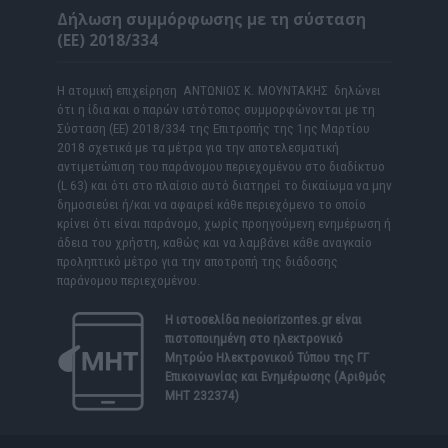
Δήλωση συμμόρφωσης με τη σύσταση
(ΕΕ) 2018/334
Η ατομική επιχείρηση ΑΝΤΩΝΙΟΣ Κ. ΜΟΥΝΤΑΚΗΣ δηλώνει
ότι η ίδια και ο παρών ιστότοπος συμμορφώνονται με τη
Σύσταση (ΕΕ) 2018/334 της Επιτροπής της 1ης Μαρτίου
2018 σχετικά με τα μέτρα για την αποτελεσματική
αντιμετώπιση του παράνομου περιεχομένου στο διαδίκτυο
(L 63) και ότι στο πλαίσιο αυτό διατηρεί το δικαίωμα να μην
δημοσιεύει ή/και να αφαιρεί κάθε περιεχόμενο το οποίο
κρίνει ότι είναι παράνομο, χωρίς προηγούμενη ενημέρωση ή
άδεια του χρήστη, καθώς και να λαμβάνει κάθε αναγκαίο
προληπτικό μέτρο για την αποτροπή της διάδοσης
παράνομου περιεχομένου.
Η ιστοσελίδα
neoiorizontes.gr
είναι
πιστοποιημένη στο ηλεκτρονικό
Μητρώο Ηλεκτρονικού Τύπου της ΓΓ
Επικοινωνίας και Ενημέρωσης (Αριθμός
ΜΗΤ 232374)