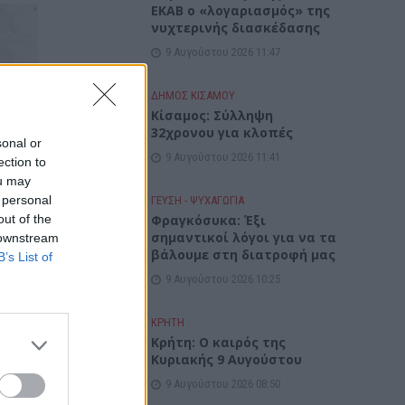
ΕΚΑΒ ο «λογαριασμός» της
νυχτερινής διασκέδασης
9 Αυγούστου 2026 11:47
ΔΉΜΟΣ ΚΙΣΆΜΟΥ
Κίσαμος: Σύλληψη
32χρονου για κλοπές
sonal or
9 Αυγούστου 2026 11:41
ection to
ou may
 personal
ΓΕΎΣΗ - ΨΥΧΑΓΩΓΊΑ
out of the
Φραγκόσυκα: Έξι
σημαντικοί λόγοι για να τα
 downstream
βάλουμε στη διατροφή μας
B’s List of
9 Αυγούστου 2026 10:25
ΚΡΗΤΗ
Κρήτη: Ο καιρός της
Κυριακής 9 Αυγούστου
9 Αυγούστου 2026 08:50