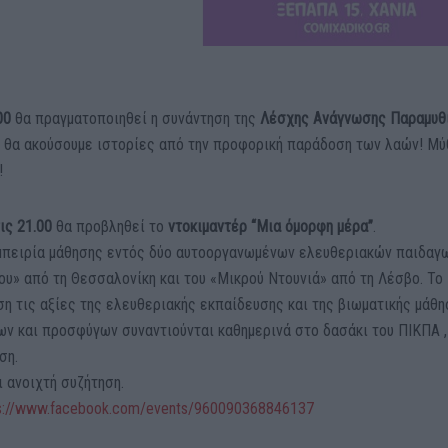
00
θα πραγματοποιηθεί η συνάντηση της
Λέσχης Ανάγνωσης Παραμυθ
ς θα ακούσουμε ιστορίες από την προφορική παράδοση των λαών! Μύ
!
ις 21.00
θα προβληθεί το
ντοκιμαντέρ “Μια όμορφη μέρα”
.
εμπειρία μάθησης εντός δύο αυτοοργανωμένων ελευθεριακών παιδαγ
ου» από τη Θεσσαλονίκη και του «Μικρού Ντουνιά» από τη Λέσβο. Το
η τις αξίες της ελευθεριακής εκπαίδευσης και της βιωματικής μάθη
ων και προσφύγων συναντιούνται καθημερινά στο δασάκι του ΠΙΚΠΑ ,
ση.
 ανοιχτή συζήτηση.
s://www.facebook.com/
events/960090368846137