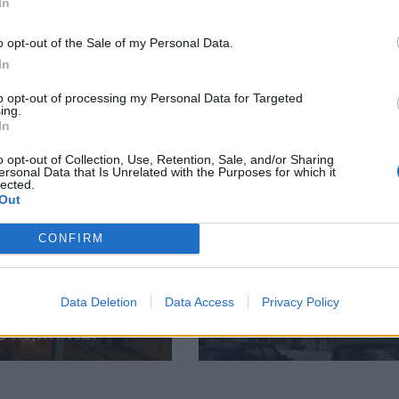
 είναι ελεύθερη για το κοινό.
In
o opt-out of the Sale of my Personal Data.
In
to opt-out of processing my Personal Data for Targeted
ing.
In
o opt-out of Collection, Use, Retention, Sale, and/or Sharing
ersonal Data that Is Unrelated with the Purposes for which it
lected.
Out
ΚΡΗΤΗ
CONFIRM
ΔΉΜΟΣ ΚΙΣΆΜΟΥ
Κρήτη: Απανωτά
στατικά μέθης – Στο
Κίσαμος: Σύλληψη 32χρο
ο «λογαριασμός» της
για κλοπές
Data Deletion
Data Access
Privacy Policy
ερινής διασκέδασης
9 Αυγούστου 2026
9 Αυγούστου 2026