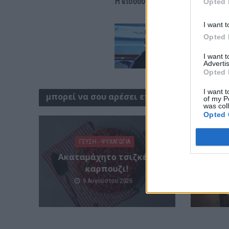
Η είσοδος σε όλες τις εκδηλώσεις
Opted 
I want t
Opted 
I want 
Advertis
Opted 
I want t
μπορεί να σου αρέσει επίσης
of my P
was col
Opted 
ΓΕΎΣΗ - ΨΥΧΑΓΩΓΊΑ
Ακαταμάχητο τσιζκέικ
περι
καρπουζι!
ΕΚΑΒ 
νυχτ
9 Αυγούστου 2026