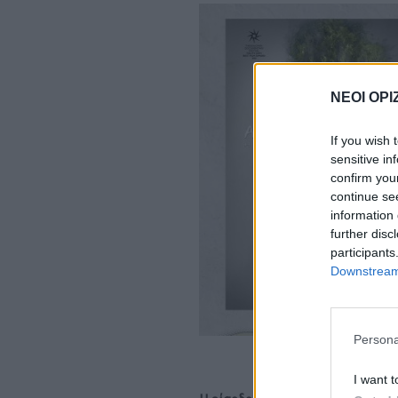
ΝΕΟΙ ΟΡΙ
If you wish 
sensitive in
confirm you
continue se
information 
further disc
participants
Downstream 
Persona
I want t