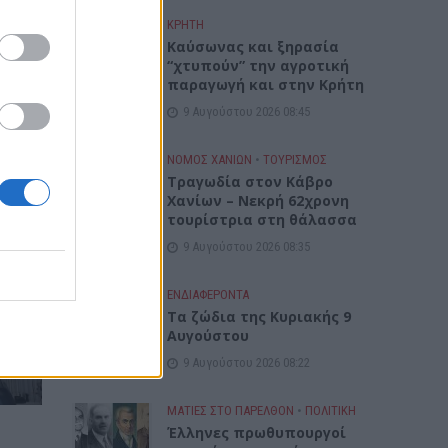
ΚΡΗΤΗ
Καύσωνας και ξηρασία
“χτυπούν” την αγροτική
παραγωγή και στην Κρήτη
9 Αυγούστου 2026 08:45
ΝΟΜΌΣ ΧΑΝΊΩΝ
•
ΤΟΥΡΙΣΜΟΣ
Τραγωδία στον Κάβρο
Χανίων – Νεκρή 62χρονη
τουρίστρια στη θάλασσα
9 Αυγούστου 2026 08:35
ΕΝΔΙΑΦΕΡΟΝΤΑ
νου
Τα ζώδια της Κυριακής 9
Αυγούστου
9 Αυγούστου 2026 08:22
ΜΑΤΙΕΣ ΣΤΟ ΠΑΡΕΛΘΟΝ
•
ΠΟΛΙΤΙΚΗ
Έλληνες πρωθυπουργοί