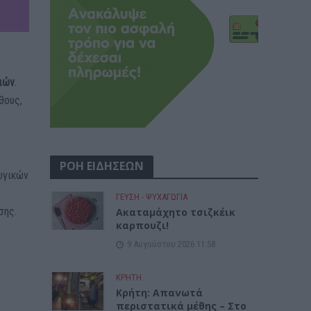
ιών
.
θους,
ΡΟΗ ΕΙΔΗΣΕΩΝ
ωγικών
ΓΕΎΣΗ - ΨΥΧΑΓΩΓΊΑ
σης.
Ακαταμάχητο τσιζκέικ
καρπουζι!
9 Αυγούστου 2026 11:58
ΚΡΗΤΗ
Κρήτη: Απανωτά
περιστατικά μέθης – Στο