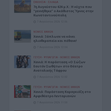
ΕΚΚΛΗΣΙΑ
•
ΕΛΛΑΔΑ
7η Αυγούστου 626 μ.Χ.: Η νύχτα που
“γεννήθηκε” ο Ακάθιστος Ύμνος στην
Κωνσταντινούπολη
7 Αυγούστου 2026 12:06
ΝΟΜΌΣ ΧΑΝΊΩΝ
Χανιά: Ξάπλωσε να κάνει
ηλιοθεραπεία και πέθανε!
7 Αυγούστου 2026 12:04
ΓΕΎΣΗ - ΨΥΧΑΓΩΓΊΑ
•
ΝΟΜΌΣ ΧΑΝΊΩΝ
Χανιά: Η παράσταση «Ο Σώζων
Εαυτόν Σωθήτω» στο Θέατρο
Ανατολικής Τάφρου
7 Αυγούστου 2026 12:02
ΓΕΎΣΗ - ΨΥΧΑΓΩΓΊΑ
•
ΝΟΜΌΣ ΧΑΝΊΩΝ
Xανιά: Παράσταση Καραγκιόζη στο
Αμφιθέατρο Λενταριανών
7 Αυγούστου 2026 11:50