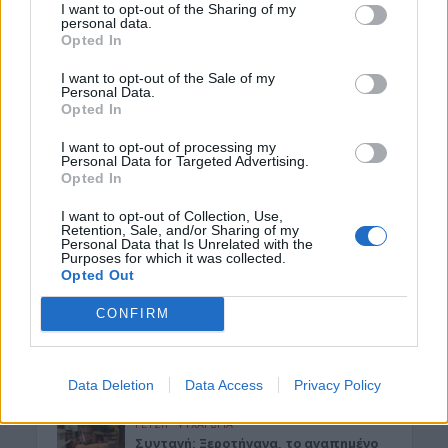
I want to opt-out of the Sharing of my
personal data.
Opted In
I want to opt-out of the Sale of my
Personal Data.
Opted In
I want to opt-out of processing my
ΡΟΗ ΕΙΔΗΣΕΩΝ
Personal Data for Targeted Advertising.
Opted In
ΓΕΎΣΗ - ΨΥΧΑΓΩΓΊΑ
•
ΚΡΗΤΗ
I want to opt-out of Collection, Use,
Ψαραντώνης: Ο λυράρης που
Retention, Sale, and/or Sharing of my
κουβαλά μέσα του την Κρήτη
Personal Data that Is Unrelated with the
Purposes for which it was collected.
7 Αυγούστου 2026 13:51
Opted Out
ΑΓΡΟΤΙΚΑ
•
ΝΕΟΙ ΟΡΙΖΟΝΤΕΣ
CONFIRM
Ανάσα για χιλιάδες αγρότες – Πώς τα
ελαιοτριβεία τούς “σώζουν” από το
ψηφιακό χάος
7 Αυγούστου 2026 13:30
Data Deletion
Data Access
Privacy Policy
ΓΕΎΣΗ - ΨΥΧΑΓΩΓΊΑ
Συνταγή: Ξεροτήγανα, το αγαπημένο