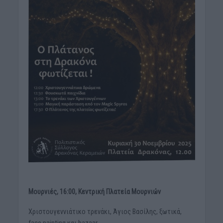
Μουρνιές, 16:00, Κεντρική Πλατεία Μουρνιών
Χριστουγεννιάτικο τρενάκι, Άγιος Βασίλης, ξωτικά,