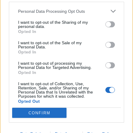
Ανάσα για χιλιάδες αγρότες – Πώς τα
ελαιοτριβεία τούς “σώζουν” από το
ψηφιακό χάος
Personal Data Processing Opt Outs
7 Αυγούστου 2026 13:30
I want to opt-out of the Sharing of my
personal data.
ΓΕΎΣΗ - ΨΥΧΑΓΩΓΊΑ
Opted In
Συνταγή: Ξεροτήγανα, το αγαπημένο
γλυκό της Κρήτης
I want to opt-out of the Sale of my
Personal Data.
7 Αυγούστου 2026 13:11
Opted In
ΚΡΗΤΗ
•
ΜΑΤΙΕΣ ΣΤΟ ΠΑΡΕΛΘΟΝ
I want to opt-out of processing my
43 χρόνια από τη μέρα που ο
Personal Data for Targeted Advertising.
Παπαδόσηφος εκτέλεσε μέσα στο
Opted In
δικαστήριο τον φονιά του γιου του
(ΒΙΝΤΕΟ)
I want to opt-out of Collection, Use,
Retention, Sale, and/or Sharing of my
7 Αυγούστου 2026 12:44
Personal Data that Is Unrelated with the
Purposes for which it was collected.
Opted Out
Δημοφιλή αυτή την εβδομάδα
CONFIRM