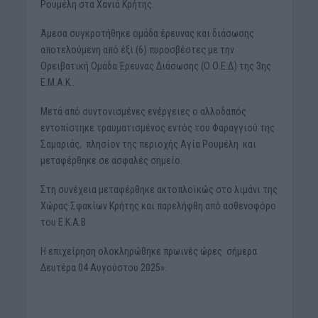
Ρουμέλη στα Χανιά Κρήτης.
Άμεσα συγκροτήθηκε ομάδα έρευνας και διάσωσης
αποτελούμενη από έξι (6) πυροσβέστες με την
Ορειβατική Ομάδα Έρευνας Διάσωσης (Ο.Ο.Ε.Δ) της 3ης
Ε.Μ.Α.Κ..
Μετά από συντονισμένες ενέργειες ο αλλοδαπός
εντοπίστηκε τραυματισμένος εντός του Φαραγγιού της
Σαμαριάς, πλησίον της περιοχής Αγία Ρουμέλη και
μεταφέρθηκε σε ασφαλές σημείο.
Στη συνέχεια μεταφέρθηκε ακτοπλοϊκώς στο λιμάνι της
Χώρας Σφακίων Κρήτης και παρελήφθη από ασθενοφόρο
του Ε.Κ.Α.Β
Η επιχείρηση ολοκληρώθηκε πρωινές ώρες σήμερα
Δευτέρα 04 Αυγούστου 2025».