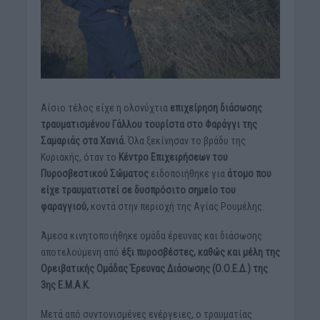
Αίσιο τέλος είχε η ολονύχτια
επιχείρηση διάσωσης
τραυματισμένου Γάλλου τουρίστα στο Φαράγγι της
Σαμαριάς στα Χανιά.
Όλα ξεκίνησαν το βράδυ της
Κυριακής, όταν το
Κέντρο Επιχειρήσεων του
Πυροσβεστικού Σώματος
ειδοποιήθηκε για
άτομο που
είχε τραυματιστεί σε δυσπρόσιτο σημείο του
φαραγγιού,
κοντά στην περιοχή της Αγίας Ρουμέλης.
Άμεσα κινητοποιήθηκε ομάδα έρευνας και διάσωσης
αποτελούμενη από
έξι πυροσβέστες, καθώς και μέλη της
Ορειβατικής Ομάδας Έρευνας Διάσωσης (Ο.Ο.Ε.Δ.) της
3ης Ε.Μ.Α.Κ.
Μετά από συντονισμένες ενέργειες, ο τραυματίας