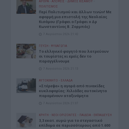
ΑΡΘΡΑ - ΑΠΟΨΕΙΣ
•
ΔΉΜΟΣ ΚΙΣΆΜΟΥ
•
ΠΟΛΙΤΙΣΜΟΣ
Περί Πολιτισμού και άλλων τινών! Mε
αφορμή μια επιστολή της Νεολαίας
Κισάμου (Γράφει ο Γράφει ο Δρ
Κωνσταντίνος Β. Ζορμπάς)
7 Αυγούστου 2026 21:42
ΓΕΎΣΗ - ΨΥΧΑΓΩΓΊΑ
Το ελληνικό φαγητό που λατρεύουν
οι τουρίστες κι εμείς δεν το
παραγγέλνουμε
7 Αυγούστου 2026 21:13
ΑΥΤΟΚΙΝΗΤΟ
•
ΕΛΛΑΔΑ
«Στέρεψε» η αγορά από πινακίδες
κυκλοφορίας: Χιλιάδες αυτοκίνητα
παραμένουν αταξινόμητα
7 Αυγούστου 2026 21:07
ΚΡΗΤΗ
•
ΝΕΟΙ ΟΡΙΖΟΝΤΕΣ
•
ΠΑΙΔΕΙΑ - ΕΚΠΑΙΔΕΥΣΗ
3,3 εκατ. ευρώ για το στεγαστικό
επίδομα σε περισσότερους από 1.600