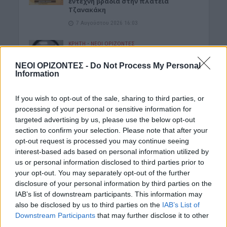
έντεχνη βραδιά στην πλατεία
Τζανακάκη
7 Αυγούστου 2026 16:03
ΚΡΗΤΗ
•
ΝΕΟΙ ΟΡΙΖΟΝΤΕΣ
Κρήτη: Στο «κόκκινο» τα νοσοκομεία –
Ασφυκτικές συνθήκες από την αύξηση
ΝΕΟΙ ΟΡΙΖΟΝΤΕΣ -
Do Not Process My Personal
του τουρισμού και την
Information
υποστελέχωση
7 Αυγούστου 2026 14:57
If you wish to opt-out of the sale, sharing to third parties, or
processing of your personal or sensitive information for
ΝΟΜΌΣ ΧΑΝΊΩΝ
targeted advertising by us, please use the below opt-out
Χανιά: Θάνατος 64χρονου σε πισίνα
section to confirm your selection. Please note that after your
ξενοδοχείου – Μια σύλληψη
opt-out request is processed you may continue seeing
7 Αυγούστου 2026 14:54
interest-based ads based on personal information utilized by
us or personal information disclosed to third parties prior to
ΓΕΎΣΗ - ΨΥΧΑΓΩΓΊΑ
•
ΚΡΗΤΗ
your opt-out. You may separately opt-out of the further
Ψαραντώνης: Ο λυράρης που
κουβαλά μέσα του την Κρήτη
disclosure of your personal information by third parties on the
IAB’s list of downstream participants. This information may
7 Αυγούστου 2026 13:51
also be disclosed by us to third parties on the
IAB’s List of
Downstream Participants
that may further disclose it to other
ΑΓΡΟΤΙΚΑ
•
ΝΕΟΙ ΟΡΙΖΟΝΤΕΣ
third parties.