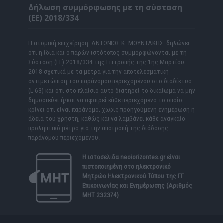
Δήλωση συμμόρφωσης με τη σύσταση
(ΕΕ) 2018/334
Η ατομική επιχείρηση ΑΝΤΩΝΙΟΣ Κ. ΜΟΥΝΤΑΚΗΣ δηλώνει
ότι η ίδια και ο παρών ιστότοπος συμμορφώνονται με τη
Σύσταση (ΕΕ) 2018/334 της Επιτροπής της 1ης Μαρτίου
2018 σχετικά με τα μέτρα για την αποτελεσματική
αντιμετώπιση του παράνομου περιεχομένου στο διαδίκτυο
(L 63) και ότι στο πλαίσιο αυτό διατηρεί το δικαίωμα να μην
δημοσιεύει ή/και να αφαιρεί κάθε περιεχόμενο το οποίο
κρίνει ότι είναι παράνομο, χωρίς προηγούμενη ενημέρωση ή
άδεια του χρήστη, καθώς και να λαμβάνει κάθε αναγκαίο
προληπτικό μέτρο για την αποτροπή της διάδοσης
παράνομου περιεχομένου.
Η ιστοσελίδα
neoiorizontes.gr
είναι
πιστοποιημένη στο ηλεκτρονικό
Μητρώο Ηλεκτρονικού Τύπου της ΓΓ
Επικοινωνίας και Ενημέρωσης (Αριθμός
ΜΗΤ 232374)