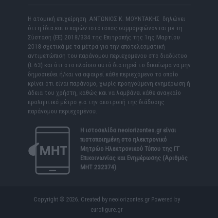
Η ατομική επιχείρηση ΑΝΤΩΝΙΟΣ Κ. ΜΟΥΝΤΑΚΗΣ δηλώνει
ότι η ίδια και ο παρών ιστότοπος συμμορφώνονται με τη
Σύσταση (ΕΕ) 2018/334 της Επιτροπής της 1ης Μαρτίου
2018 σχετικά με τα μέτρα για την αποτελεσματική
αντιμετώπιση του παράνομου περιεχομένου στο διαδίκτυο
(L 63) και ότι στο πλαίσιο αυτό διατηρεί το δικαίωμα να μην
δημοσιεύει ή/και να αφαιρεί κάθε περιεχόμενο το οποίο
κρίνει ότι είναι παράνομο, χωρίς προηγούμενη ενημέρωση ή
άδεια του χρήστη, καθώς και να λαμβάνει κάθε αναγκαίο
προληπτικό μέτρο για την αποτροπή της διάδοσης
παράνομου περιεχομένου.
Η ιστοσελίδα
neoiorizontes.gr
είναι
πιστοποιημένη στο ηλεκτρονικό
Μητρώο Ηλεκτρονικού Τύπου της ΓΓ
Επικοινωνίας και Ενημέρωσης (Αριθμός
ΜΗΤ 232374)
Copyright © 2026. Created by neoiorizontes.gr Powered by
eurofigure.gr