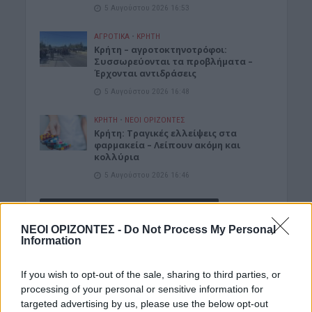
5 Αυγούστου 2026 16:53
ΑΓΡΟΤΙΚΑ
•
ΚΡΗΤΗ
Κρήτη – αγροτοκτηνοτρόφοι:
Συσσωρεύονται τα προβλήματα –
Έρχονται αντιδράσεις
5 Αυγούστου 2026 16:48
ΚΡΗΤΗ
•
ΝΕΟΙ ΟΡΙΖΟΝΤΕΣ
Κρήτη: Τραγικές ελλείψεις στα
φαρμακεία – Λείπουν ακόμη και
κολλύρια
5 Αυγούστου 2026 16:46
Δημοφιλή αυτή την εβδομάδα
ΝΕΟΙ ΟΡΙΖΟΝΤΕΣ -
Do Not Process My Personal
Information
If you wish to opt-out of the sale, sharing to third parties, or
processing of your personal or sensitive information for
targeted advertising by us, please use the below opt-out