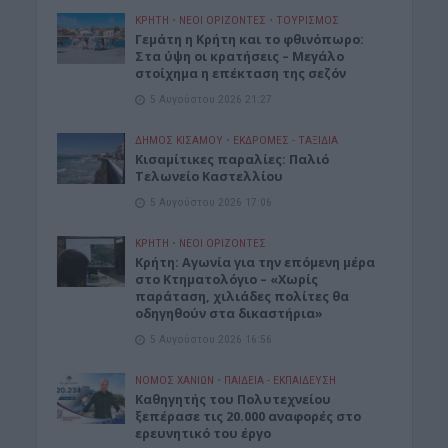
ΚΡΗΤΗ
•
ΝΕΟΙ ΟΡΙΖΟΝΤΕΣ
•
ΤΟΥΡΙΣΜΟΣ
Γεμάτη η Κρήτη και το φθινόπωρο:
Στα ύψη οι κρατήσεις – Μεγάλο
στοίχημα η επέκταση της σεζόν
5 Αυγούστου 2026 21:27
ΔΉΜΟΣ ΚΙΣΆΜΟΥ
•
ΕΚΔΡΟΜΈΣ - ΤΑΞΊΔΙΑ
Kισαμίτικες παραλίες: Παλιό
Τελωνείο Καστελλίου
5 Αυγούστου 2026 17:06
ΚΡΗΤΗ
•
ΝΕΟΙ ΟΡΙΖΟΝΤΕΣ
Kρήτη: Αγωνία για την επόμενη μέρα
στο Κτηματολόγιο – «Χωρίς
παράταση, χιλιάδες πολίτες θα
οδηγηθούν στα δικαστήρια»
5 Αυγούστου 2026 16:56
ΝΟΜΌΣ ΧΑΝΊΩΝ
•
ΠΑΙΔΕΙΑ - ΕΚΠΑΙΔΕΥΣΗ
Καθηγητής του Πολυτεχνείου
ξεπέρασε τις 20.000 αναφορές στο
ερευνητικό του έργο