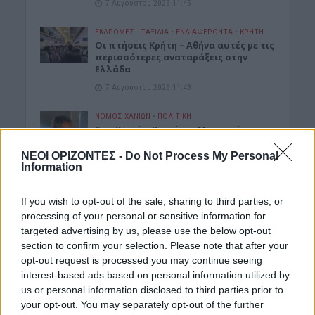
7 Αυγούστου 2026 11:45
ΕΚΔΡΟΜΈΣ - ΤΑΞΊΔΙΑ
•
ΕΝΔΙΑΦΕΡΟΝΤΑ
•
ΚΡΗΤΗ
Οι πτήσεις Κρήτη – Αθήνα αυτές με τις
περισσότερες αναταράξεις στην
Ελλάδα
7 Αυγούστου 2026 11:43
ΝΟΜΌΣ ΧΑΝΊΩΝ
•
ΠΟΛΙΤΙΚΗ
Στα Χανιά ο Κυριάκος Μητσοτάκης με
τη σύζυγό του για ολιγοήμερες
διακοπές (ΦΩΤΟΓΡΑΦΙΕΣ)
ΝΕΟΙ ΟΡΙΖΟΝΤΕΣ -
Do Not Process My Personal
Information
7 Αυγούστου 2026 09:13
ΓΕΎΣΗ - ΨΥΧΑΓΩΓΊΑ
•
ΔΉΜΟΣ ΠΛΑΤΑΝΙΆ
If you wish to opt-out of the sale, sharing to third parties, or
Βούβες: Διήμερη γιορτή κρασιού με
processing of your personal or sensitive information for
Ζωιδάκη, Τζουγανάκη και δωρεάν
targeted advertising by us, please use the below opt-out
κρασί!
section to confirm your selection. Please note that after your
7 Αυγούστου 2026 08:08
opt-out request is processed you may continue seeing
interest-based ads based on personal information utilized by
ΑΘΛΗΤΙΚΑ
us or personal information disclosed to third parties prior to
Europa League: Η Άντερλεχτ νίκησε 1-0
your opt-out. You may separately opt-out of the further
τον ΠΑΟΚ στην Τούμπα κι όλα θα