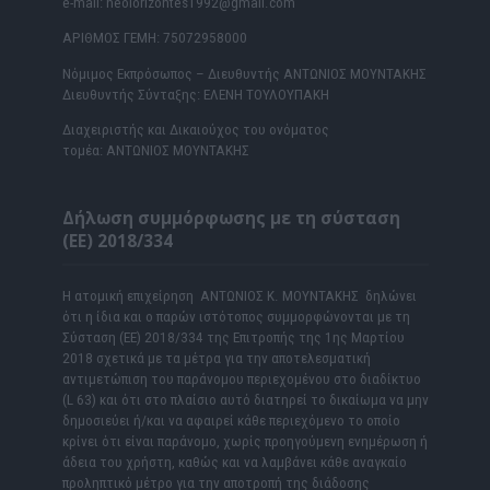
e-mail: neoiorizontes1992@gmail.com
ΑΡΙΘΜΟΣ ΓΕΜΗ: 75072958000
Νόμιμος Εκπρόσωπος – Διευθυντής ΑΝΤΩΝΙΟΣ ΜΟΥΝΤΑΚΗΣ
Διευθυντής Σύνταξης: ΕΛΕΝΗ ΤΟΥΛΟΥΠΑΚΗ
Διαχειριστής και Δικαιούχος του ονόματος
τομέα: ΑΝΤΩΝΙΟΣ ΜΟΥΝΤΑΚΗΣ
Δήλωση συμμόρφωσης με τη σύσταση
(ΕΕ) 2018/334
Η ατομική επιχείρηση ΑΝΤΩΝΙΟΣ Κ. ΜΟΥΝΤΑΚΗΣ δηλώνει
ότι η ίδια και ο παρών ιστότοπος συμμορφώνονται με τη
Σύσταση (ΕΕ) 2018/334 της Επιτροπής της 1ης Μαρτίου
2018 σχετικά με τα μέτρα για την αποτελεσματική
αντιμετώπιση του παράνομου περιεχομένου στο διαδίκτυο
(L 63) και ότι στο πλαίσιο αυτό διατηρεί το δικαίωμα να μην
δημοσιεύει ή/και να αφαιρεί κάθε περιεχόμενο το οποίο
κρίνει ότι είναι παράνομο, χωρίς προηγούμενη ενημέρωση ή
άδεια του χρήστη, καθώς και να λαμβάνει κάθε αναγκαίο
προληπτικό μέτρο για την αποτροπή της διάδοσης