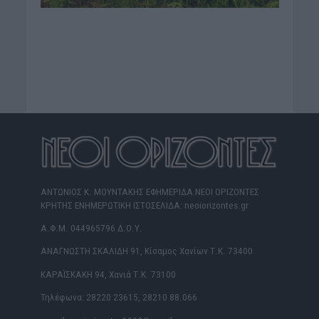
ΑΝΤΩΝΙΟΣ Κ. ΜΟΥΝΤΑΚΗΣ ΕΦΗΜΕΡΙΔΑ ΝΕΟΙ ΟΡΙΖΟΝΤΕΣ
ΚΡΗΤΗΣ ΕΝΗΜΕΡΩΤΙΚΗ ΙΣΤΟΣΕΛΙΔΑ: neoiorizontes.gr
Α.Φ.Μ. 044965796 Δ.Ο.Υ.
ΑΝΑΓΝΩΣΤΗ ΣΚΑΛΙΔΗ 91, Κίσαμος Χανίων Τ.Κ. 73400
ΚΑΡΑΪΣΚΑΚΗ 94, Χανιά Τ.Κ. 73100
Τηλέφωνα: 28220 23615, 28210 88.066