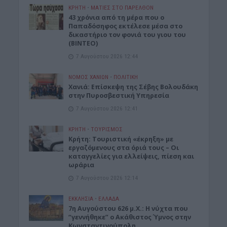
ΚΡΗΤΗ
•
ΜΑΤΙΕΣ ΣΤΟ ΠΑΡΕΛΘΟΝ
43 χρόνια από τη μέρα που ο
Παπαδόσηφος εκτέλεσε μέσα στο
δικαστήριο τον φονιά του γιου του
(ΒΙΝΤΕΟ)
7 Αυγούστου 2026 12:44
ΝΟΜΌΣ ΧΑΝΊΩΝ
•
ΠΟΛΙΤΙΚΗ
Xανιά: Επίσκεψη της Σέβης Βολουδάκη
στην Πυροσβεστική Υπηρεσία
7 Αυγούστου 2026 12:41
ΚΡΗΤΗ
•
ΤΟΥΡΙΣΜΟΣ
Κρήτη: Τουριστική «έκρηξη» με
εργαζόμενους στα όριά τους – Οι
καταγγελίες για ελλείψεις, πίεση και
ωράρια
7 Αυγούστου 2026 12:14
ΕΚΚΛΗΣΙΑ
•
ΕΛΛΑΔΑ
7η Αυγούστου 626 μ.Χ.: Η νύχτα που
“γεννήθηκε” ο Ακάθιστος Ύμνος στην
Κωνσταντινούπολη