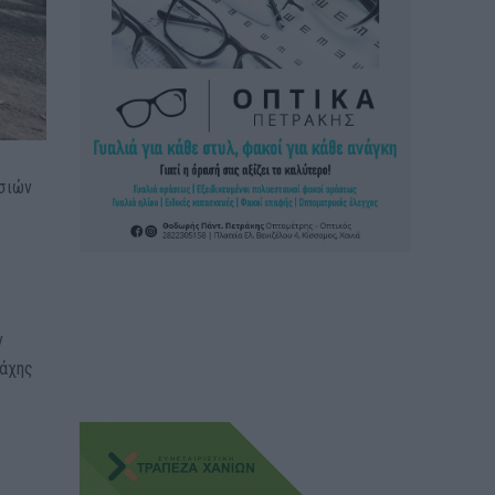
ασιών
ν
νάχης