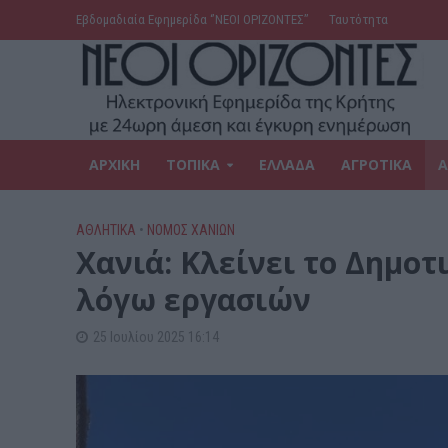
Εβδομαδιαία Εφημερίδα ‘’ΝΕΟΙ ΟΡΙΖΟΝΤΕΣ’’
Ταυτότητα
ΑΡΧΙΚΗ
ΤΟΠΙΚΑ
ΕΛΛΑΔΑ
ΑΓΡΟΤΙΚΑ
Α
ΑΘΛΗΤΙΚΑ
•
ΝΟΜΌΣ ΧΑΝΊΩΝ
Χανιά: Κλείνει το Δημο
λόγω εργασιών
25 Ιουλίου 2025 16:14