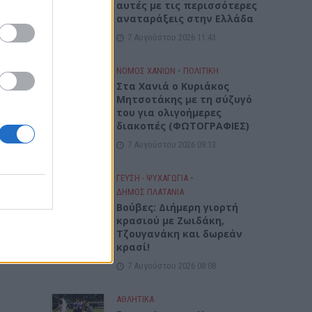
αυτές με τις περισσότερες
αναταράξεις στην Ελλάδα
7 Αυγούστου 2026 11:43
ΝΟΜΌΣ ΧΑΝΊΩΝ
•
ΠΟΛΙΤΙΚΗ
Στα Χανιά ο Κυριάκος
Μητσοτάκης με τη σύζυγό
του για ολιγοήμερες
διακοπές (ΦΩΤΟΓΡΑΦΙΕΣ)
7 Αυγούστου 2026 09:13
ΓΕΎΣΗ - ΨΥΧΑΓΩΓΊΑ
•
ΔΉΜΟΣ ΠΛΑΤΑΝΙΆ
Βούβες: Διήμερη γιορτή
κρασιού με Ζωιδάκη,
Τζουγανάκη και δωρεάν
κρασί!
7 Αυγούστου 2026 08:08
ΑΘΛΗΤΙΚΑ