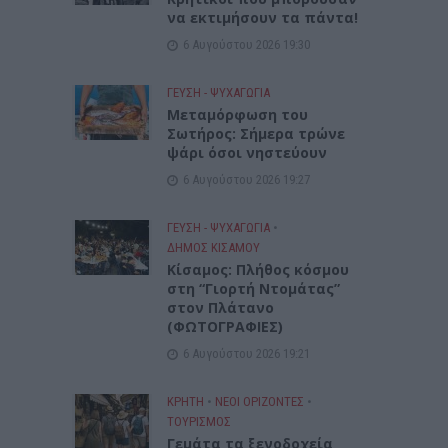
να εκτιμήσουν τα πάντα!
6 Αυγούστου 2026 19:30
ΓΕΎΣΗ - ΨΥΧΑΓΩΓΊΑ
Μεταμόρφωση του
Σωτήρος: Σήμερα τρώνε
ψάρι όσοι νηστεύουν
6 Αυγούστου 2026 19:27
ΓΕΎΣΗ - ΨΥΧΑΓΩΓΊΑ
•
ΔΉΜΟΣ ΚΙΣΆΜΟΥ
Κίσαμος: Πλήθος κόσμου
στη “Γιορτή Ντομάτας”
στον Πλάτανο
(ΦΩΤΟΓΡΑΦΙΕΣ)
6 Αυγούστου 2026 19:21
ΚΡΗΤΗ
•
ΝΕΟΙ ΟΡΙΖΟΝΤΕΣ
•
ΤΟΥΡΙΣΜΟΣ
Γεμάτα τα ξενοδοχεία