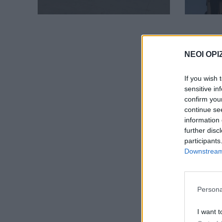
ΝΕΟΙ ΟΡΙ
If you wish 
sensitive in
confirm you
continue se
information 
further disc
participants
Downstream 
Persona
I want t