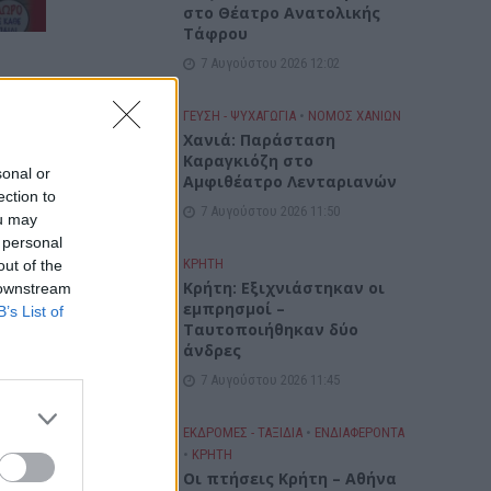
στο Θέατρο Ανατολικής
Τάφρου
7 Αυγούστου 2026 12:02
ΓΕΎΣΗ - ΨΥΧΑΓΩΓΊΑ
•
ΝΟΜΌΣ ΧΑΝΊΩΝ
Xανιά: Παράσταση
Καραγκιόζη στο
sonal or
Αμφιθέατρο Λενταριανών
ection to
7 Αυγούστου 2026 11:50
ou may
 personal
ΚΡΗΤΗ
out of the
Κρήτη: Εξιχνιάστηκαν οι
 downstream
εμπρησμοί –
B’s List of
Ταυτοποιήθηκαν δύο
άνδρες
7 Αυγούστου 2026 11:45
ΕΚΔΡΟΜΈΣ - ΤΑΞΊΔΙΑ
•
ΕΝΔΙΑΦΕΡΟΝΤΑ
•
ΚΡΗΤΗ
Οι πτήσεις Κρήτη – Αθήνα