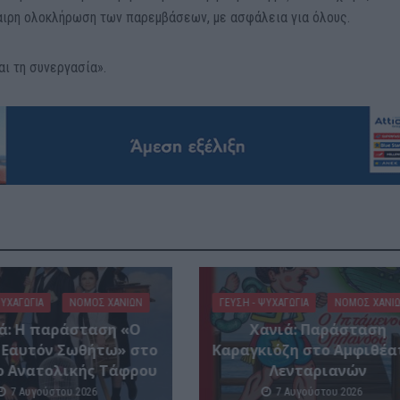
αιρη ολοκλήρωση των παρεμβάσεων, με ασφάλεια για όλους.
αι τη συνεργασία».
ΨΥΧΑΓΩΓΊΑ
ΝΟΜΌΣ ΧΑΝΊΩΝ
ΓΕΎΣΗ - ΨΥΧΑΓΩΓΊΑ
ΝΟΜΌΣ ΧΑΝΊ
ά: Η παράσταση «Ο
Xανιά: Παράσταση
 Εαυτόν Σωθήτω» στο
Καραγκιόζη στο Αμφιθέα
ο Ανατολικής Τάφρου
Λενταριανών
7 Αυγούστου 2026
7 Αυγούστου 2026