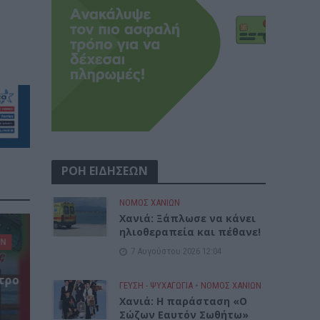
ΡΟΗ ΕΙΔΗΣΕΩΝ
ΝΟΜΌΣ ΧΑΝΊΩΝ
Χανιά: Ξάπλωσε να κάνει
ηλιοθεραπεία και πέθανε!
ΩΝ
7 Αυγούστου 2026 12:04
τρο
ΓΕΎΣΗ - ΨΥΧΑΓΩΓΊΑ
•
ΝΟΜΌΣ ΧΑΝΊΩΝ
Χανιά: Η παράσταση «Ο
Σώζων Εαυτόν Σωθήτω»