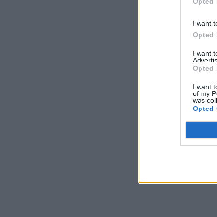
Opted 
I want t
Opted 
I want 
Advertis
Opted 
I want t
of my P
was col
Opted 