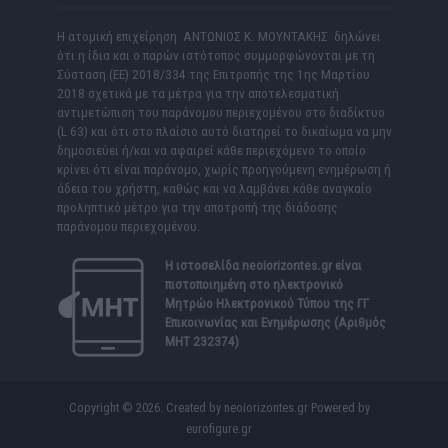
Η ατομική επιχείρηση ΑΝΤΩΝΙΟΣ Κ. ΜΟΥΝΤΑΚΗΣ δηλώνει
ότι η ίδια και ο παρών ιστότοπος συμμορφώνονται με τη
Σύσταση (ΕΕ) 2018/334 της Επιτροπής της 1ης Μαρτίου
2018 σχετικά με τα μέτρα για την αποτελεσματική
αντιμετώπιση του παράνομου περιεχομένου στο διαδίκτυο
(L 63) και ότι στο πλαίσιο αυτό διατηρεί το δικαίωμα να μην
δημοσιεύει ή/και να αφαιρεί κάθε περιεχόμενο το οποίο
κρίνει ότι είναι παράνομο, χωρίς προηγούμενη ενημέρωση ή
άδεια του χρήστη, καθώς και να λαμβάνει κάθε αναγκαίο
προληπτικό μέτρο για την αποτροπή της διάδοσης
παράνομου περιεχομένου.
Η ιστοσελίδα
neoiorizontes.gr
είναι
πιστοποιημένη στο ηλεκτρονικό
Μητρώο Ηλεκτρονικού Τύπου της ΓΓ
Επικοινωνίας και Ενημέρωσης (Αριθμός
ΜΗΤ 232374)
Copyright © 2026. Created by neoiorizontes.gr Powered by
eurofigure.gr