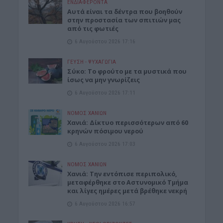
ΕΝΔΙΑΦΕΡΟΝΤΑ
Αυτά είναι τα δέντρα που βοηθούν
στην προστασία των σπιτιών μας
από τις φωτιές
6 Αυγούστου 2026 17:16
ΓΕΎΣΗ - ΨΥΧΑΓΩΓΊΑ
Σύκο: Το φρούτο με τα μυστικά που
ίσως να μην γνωρίζεις
6 Αυγούστου 2026 17:11
ΝΟΜΌΣ ΧΑΝΊΩΝ
Xανιά: Δίκτυο περισσότερων από 60
κρηνών πόσιμου νερού
6 Αυγούστου 2026 17:03
ΝΟΜΌΣ ΧΑΝΊΩΝ
Χανιά: Την εντόπισε περιπολικό,
μεταφέρθηκε στο Αστυνομικό Τμήμα
και λίγες ημέρες μετά βρέθηκε νεκρή
6 Αυγούστου 2026 16:57