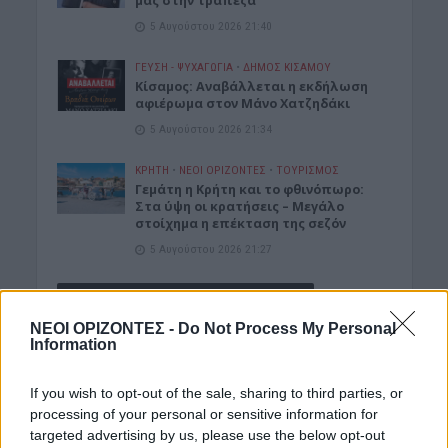
μας στην τράπεζα
5 Αυγούστου 2026 21:40
ΓΕΎΣΗ - ΨΥΧΑΓΩΓΊΑ
•
ΔΉΜΟΣ ΚΙΣΆΜΟΥ
Κίσαμος: Αναβάλλεται η εκδήλωση
αφιέρωμα στον Μάνο Χατζηδάκι
5 Αυγούστου 2026 21:34
ΚΡΗΤΗ
•
ΝΕΟΙ ΟΡΙΖΟΝΤΕΣ
•
ΤΟΥΡΙΣΜΟΣ
Γεμάτη η Κρήτη και το φθινόπωρο:
Στα ύψη οι κρατήσεις – Μεγάλο
στοίχημα η επέκταση της σεζόν
5 Αυγούστου 2026 21:27
Δημοφιλή αυτή την εβδομάδα
ΝΕΟΙ ΟΡΙΖΟΝΤΕΣ -
Do Not Process My Personal
Information
If you wish to opt-out of the sale, sharing to third parties, or
processing of your personal or sensitive information for
targeted advertising by us, please use the below opt-out