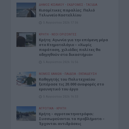
ΔΉΜΟΣ ΚΙΣΆΜΟΥ
•
ΕΚΔΡΟΜΈΣ - ΤΑΞΊΔΙΑ
Kισαμίτικες παραλίες: Παλιό
Τελωνείο Καστελλίου
5 Αυγούστου 2026 17:06
ΚΡΗΤΗ
•
ΝΕΟΙ ΟΡΙΖΟΝΤΕΣ
Kρήτη: Αγωνία για την επόμενη μέρα
στο Κτηματολόγιο – «Χωρίς
παράταση, χιλιάδες πολίτες θα
οδηγηθούν στα δικαστήρια»
5 Αυγούστου 2026 16:56
ΝΟΜΌΣ ΧΑΝΊΩΝ
•
ΠΑΙΔΕΙΑ - ΕΚΠΑΙΔΕΥΣΗ
Καθηγητής του Πολυτεχνείου
ξεπέρασε τις 20.000 αναφορές στο
ερευνητικό του έργο
5 Αυγούστου 2026 16:53
ΑΓΡΟΤΙΚΑ
•
ΚΡΗΤΗ
Κρήτη – αγροτοκτηνοτρόφοι:
Συσσωρεύονται τα προβλήματα –
Έρχονται αντιδράσεις