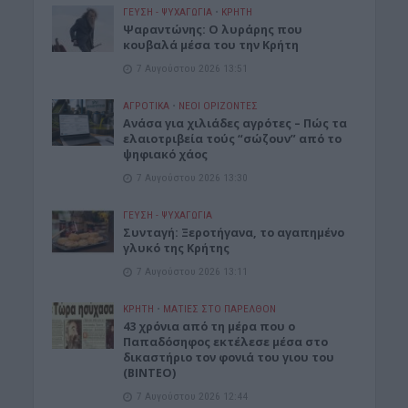
ΓΕΎΣΗ - ΨΥΧΑΓΩΓΊΑ
•
ΚΡΗΤΗ
Ψαραντώνης: Ο λυράρης που
κουβαλά μέσα του την Κρήτη
7 Αυγούστου 2026 13:51
ΑΓΡΟΤΙΚΑ
•
ΝΕΟΙ ΟΡΙΖΟΝΤΕΣ
Ανάσα για χιλιάδες αγρότες – Πώς τα
ελαιοτριβεία τούς “σώζουν” από το
ψηφιακό χάος
7 Αυγούστου 2026 13:30
ΓΕΎΣΗ - ΨΥΧΑΓΩΓΊΑ
Συνταγή: Ξεροτήγανα, το αγαπημένο
γλυκό της Κρήτης
7 Αυγούστου 2026 13:11
ΚΡΗΤΗ
•
ΜΑΤΙΕΣ ΣΤΟ ΠΑΡΕΛΘΟΝ
43 χρόνια από τη μέρα που ο
Παπαδόσηφος εκτέλεσε μέσα στο
δικαστήριο τον φονιά του γιου του
(ΒΙΝΤΕΟ)
7 Αυγούστου 2026 12:44