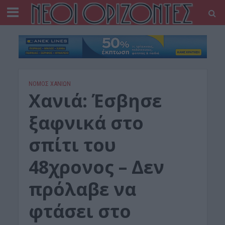
ΝΟΜΌΣ ΧΑΝΊΩΝ
Χανιά: Έσβησε
ξαφνικά στο
σπίτι του
48χρονος – Δεν
πρόλαβε να
φτάσει στο