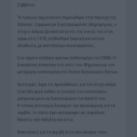
Σαββάτου.
Το τραγικό περιστατικό σημειώθηκε στην περιοχή της
Χαλέπας. Σύμφωνα με διασταυρωμένες πληροφορίες, ο
άτυχος άνδρας βρισκόταν εντός της οικίας του όταν,
γύρω στις 14:30, αισθάνθηκε ξαφνική και έντονη
αδιαθεσία, με αποτέλεσμα να καταρρεύσει.
Στο σημείο κλήθηκε αμέσως ασθενοφόρο του ΕΚΑΒ. Οι
διασώστες έσπευσαν στο σπίτι του 48χρονου και τον
μετέφεραν εσπευσμένα στο Γενικό Νοσοκομείο Χανίων.
Δυστυχώς, παρά τις προσπάθειες, για τον άτυχο άνδρα
ήταν ήδη αργά, καθώς οι γιατροί στο νοσοκομείο
μπόρεσαν μόνο να διαπιστώσουν τον θάνατό του.
Η τοπική αστυνομία διενεργεί την προανάκριση για το
συμβάν, το οποίο έχει καταγραφεί ως αιφνίδιος
θάνατος από παθολογικά αίτια.
Απαντήσεις για τα ακριβή αίτια που έκοψαν τόσο