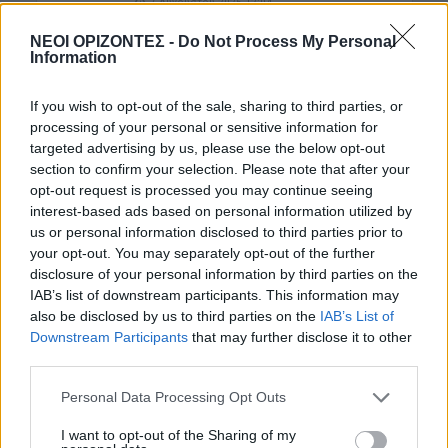
7 Αυγούστου 2026 12:04
ΝΕΟΙ ΟΡΙΖΟΝΤΕΣ -
Do Not Process My Personal
ΓΕΎΣΗ - ΨΥΧΑΓΩΓΊΑ
•
ΝΟΜΌΣ ΧΑΝΊΩΝ
Information
Χανιά: Η παράσταση «Ο Σώζων
Εαυτόν Σωθήτω» στο Θέατρο
Ανατολικής Τάφρου
If you wish to opt-out of the sale, sharing to third parties, or
7 Αυγούστου 2026 12:02
processing of your personal or sensitive information for
targeted advertising by us, please use the below opt-out
Δημοφιλή αυτή την εβδομάδα
section to confirm your selection. Please note that after your
opt-out request is processed you may continue seeing
interest-based ads based on personal information utilized by
us or personal information disclosed to third parties prior to
your opt-out. You may separately opt-out of the further
disclosure of your personal information by third parties on the
IAB’s list of downstream participants. This information may
also be disclosed by us to third parties on the
IAB’s List of
Downstream Participants
that may further disclose it to other
third parties.
Personal Data Processing Opt Outs
I want to opt-out of the Sharing of my