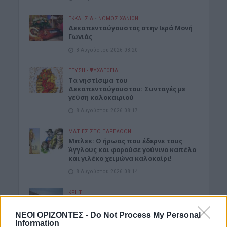
ΕΚΚΛΗΣΙΑ
•
ΝΟΜΌΣ ΧΑΝΊΩΝ
Δεκαπενταύγουστος στην Ιερά Μονή
Γωνιάς
8 Αυγούστου 2026 08:20
ΓΕΎΣΗ - ΨΥΧΑΓΩΓΊΑ
Τα νηστίσιμα του
Δεκαπενταύγουστου: Συνταγές με
γεύση καλοκαιριού
8 Αυγούστου 2026 08:17
ΜΑΤΙΕΣ ΣΤΟ ΠΑΡΕΛΘΟΝ
Μπλεκ: O ήρωας που έδερνε τους
Άγγλους και φορούσε γούνινο καπέλο
και γιλέκο χειμώνα καλοκαίρι!
8 Αυγούστου 2026 08:14
ΚΡΗΤΗ
Κρήτη: O καιρός του Σαββάτου 8
Αυγούστου
ΝΕΟΙ ΟΡΙΖΟΝΤΕΣ -
Do Not Process My Personal
Information
8 Αυγούστου 2026 08:12