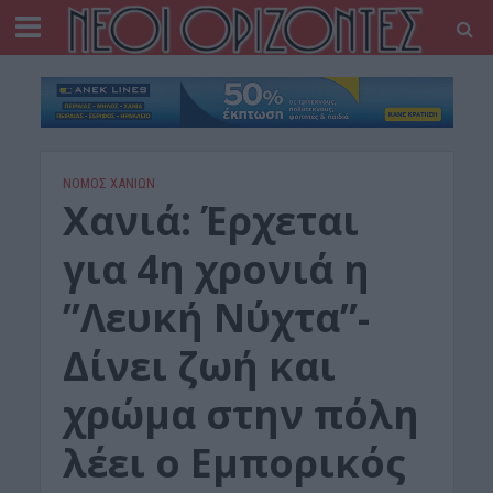
ΝΟΜΌΣ ΧΑΝΊΩΝ
Χανιά: Έρχεται
για 4η χρονιά η
”Λευκή Νύχτα”-
Δίνει ζωή και
χρώμα στην πόλη
λέει ο Εμπορικός