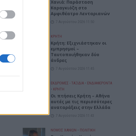
Xανιά: Παράσταση
Καραγκιόζη στο
Αμφιθέατρο Λενταριανών
7 Αυγούστου 2026 11:50
ΚΡΗΤΗ
Κρήτη: Εξιχνιάστηκαν οι
εμπρησμοί –
Ταυτοποιήθηκαν δύο
άνδρες
7 Αυγούστου 2026 11:45
ΕΚΔΡΟΜΈΣ - ΤΑΞΊΔΙΑ
•
ΕΝΔΙΑΦΕΡΟΝΤΑ
•
ΚΡΗΤΗ
Οι πτήσεις Κρήτη – Αθήνα
αυτές με τις περισσότερες
αναταράξεις στην Ελλάδα
7 Αυγούστου 2026 11:43
ΝΟΜΌΣ ΧΑΝΊΩΝ
•
ΠΟΛΙΤΙΚΗ