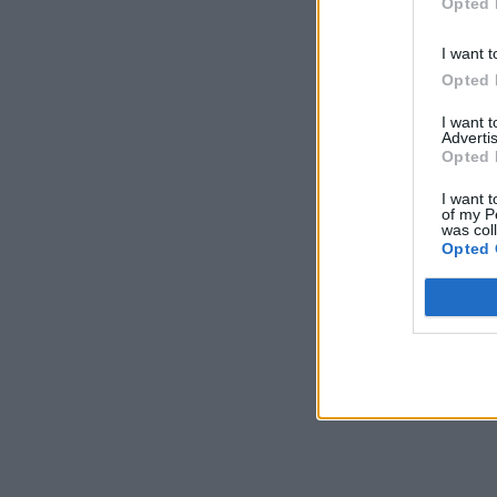
Opted 
I want t
Opted 
I want 
Advertis
Opted 
I want t
of my P
was col
Opted 