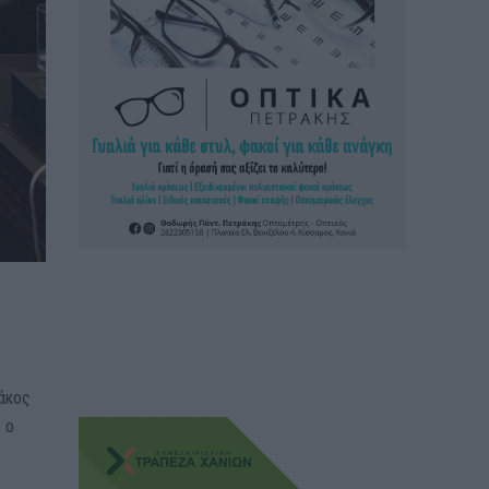
άκος
 ο