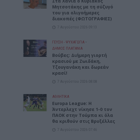
Στα Χανιά ο Κυριάκος
Μητσοτάκης με τη σύζυγό
του για ολιγοήμερες
διακοπές (ΦΩΤΟΓΡΑΦΙΕΣ)
7 Αυγούστου 2026 09:13
ΓΕΎΣΗ - ΨΥΧΑΓΩΓΊΑ
•
ΔΉΜΟΣ ΠΛΑΤΑΝΙΆ
Βούβες: Διήμερη γιορτή
κρασιού με Ζωιδάκη,
Τζουγανάκη και δωρεάν
κρασί!
7 Αυγούστου 2026 08:08
ΑΘΛΗΤΙΚΑ
Europa League: Η
Άντερλεχτ νίκησε 1-0 τον
ΠΑΟΚ στην Τούμπα κι όλα
θα κριθούν στις Βρυξέλλες
7 Αυγούστου 2026 07:46