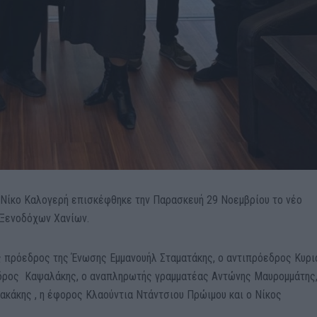
 Νίκο Καλογερή επισκέφθηκε την Παρασκευή 29 Νοεμβρίου το νέο
 Ξενοδόχων Χανίων.
ς πρόεδρος της Ένωσης Εμμανουήλ Σταματάκης, ο αντιπρόεδρος Κυρι
δρος Καψαλάκης, ο αναπληρωτής γραμματέας Αντώνης Μαυρομμάτης,
ακάκης , η έφορος Κλαούντια Ντάντσιου Πρώιμου και ο Νίκος