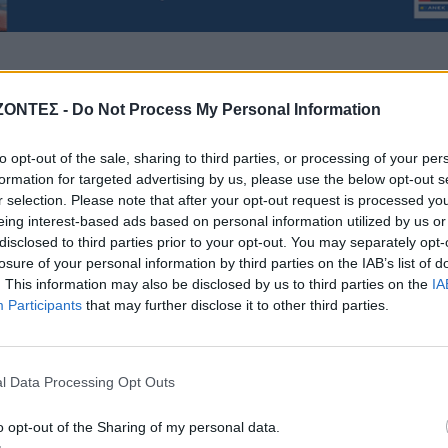
ΖΟΝΤΕΣ -
Do Not Process My Personal Information
ΕΚΚΛΗΣΙΑ
ΕΛΛΑΔΑ
to opt-out of the sale, sharing to third parties, or processing of your per
ΝΟΜΌΣ ΧΑΝΊΩΝ
formation for targeted advertising by us, please use the below opt-out s
υγούστου 626 μ.Χ.: Η
r selection. Please note that after your opt-out request is processed y
α που “γεννήθηκε” ο
Χανιά: Ξάπλωσε να κάν
eing interest-based ads based on personal information utilized by us or
θιστος Ύμνος στην
ηλιοθεραπεία και πέθα
disclosed to third parties prior to your opt-out. You may separately opt-
νσταντινούπολη
7 Αυγούστου 2026
losure of your personal information by third parties on the IAB’s list of
7 Αυγούστου 2026
. This information may also be disclosed by us to third parties on the
IA
Participants
that may further disclose it to other third parties.
l Data Processing Opt Outs
o opt-out of the Sharing of my personal data.