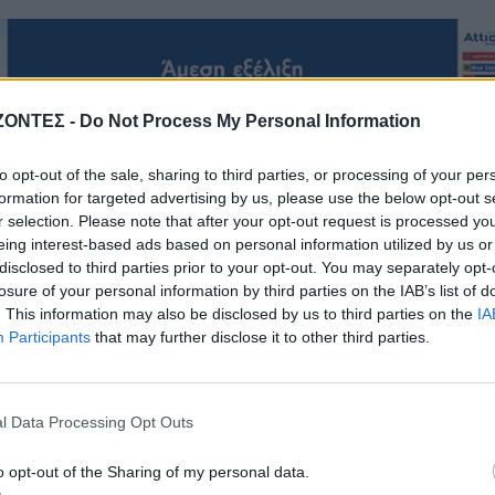
ΖΟΝΤΕΣ -
Do Not Process My Personal Information
to opt-out of the sale, sharing to third parties, or processing of your per
formation for targeted advertising by us, please use the below opt-out s
ΑΠΟΨΕΙΣ
ΔΉΜΟΣ ΚΙΣΆΜΟΥ
r selection. Please note that after your opt-out request is processed y
ΠΟΛΙΤΙΣΜΟΣ
eing interest-based ads based on personal information utilized by us or
ΓΕΎΣΗ - ΨΥΧΑΓΩΓΊΑ
disclosed to third parties prior to your opt-out. You may separately opt-
ολιτισμού και άλλων
losure of your personal information by third parties on the IAB’s list of
ών! Mε αφορμή μια
Το ελληνικό φαγητό π
. This information may also be disclosed by us to third parties on the
IA
τολή της Νεολαίας
λατρεύουν οι τουρίστες
Participants
that may further disclose it to other third parties.
υ (Γράφει ο Γράφει ο
εμείς δεν το παραγγέλνο
 Κωνσταντίνος Β.
7 Αυγούστου 2026
Ζορμπάς)
l Data Processing Opt Outs
7 Αυγούστου 2026
o opt-out of the Sharing of my personal data.