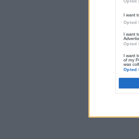
Opted 
I want t
Opted 
I want 
Advertis
Opted 
I want t
of my P
was col
Opted 