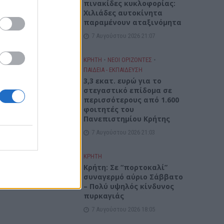
πινακίδες κυκλοφορίας:
Χιλιάδες αυτοκίνητα
παραμένουν αταξινόμητα
7 Αυγούστου 2026 21:07
ΚΡΗΤΗ
•
ΝΕΟΙ ΟΡΙΖΟΝΤΕΣ
•
ΠΑΙΔΕΙΑ - ΕΚΠΑΙΔΕΥΣΗ
3,3 εκατ. ευρώ για το
στεγαστικό επίδομα σε
περισσότερους από 1.600
φοιτητές του
Πανεπιστημίου Κρήτης
7 Αυγούστου 2026 21:03
ΚΡΗΤΗ
Κρήτη: Σε “πορτοκαλί”
συναγερμό αύριο Σάββατο
– Πολύ υψηλός κίνδυνος
πυρκαγιάς
7 Αυγούστου 2026 18:05