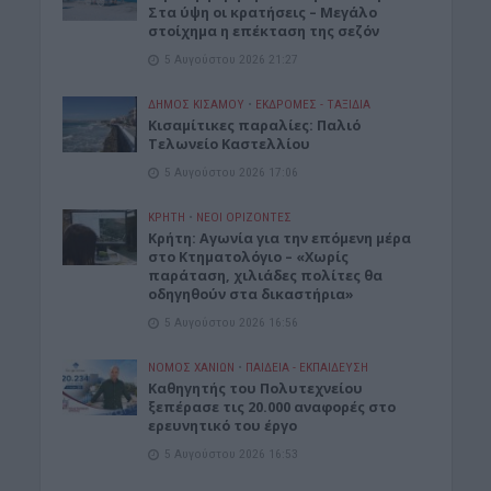
Στα ύψη οι κρατήσεις – Μεγάλο
στοίχημα η επέκταση της σεζόν
5 Αυγούστου 2026 21:27
ΔΉΜΟΣ ΚΙΣΆΜΟΥ
•
ΕΚΔΡΟΜΈΣ - ΤΑΞΊΔΙΑ
Kισαμίτικες παραλίες: Παλιό
Τελωνείο Καστελλίου
5 Αυγούστου 2026 17:06
ΚΡΗΤΗ
•
ΝΕΟΙ ΟΡΙΖΟΝΤΕΣ
Kρήτη: Αγωνία για την επόμενη μέρα
στο Κτηματολόγιο – «Χωρίς
παράταση, χιλιάδες πολίτες θα
οδηγηθούν στα δικαστήρια»
5 Αυγούστου 2026 16:56
ΝΟΜΌΣ ΧΑΝΊΩΝ
•
ΠΑΙΔΕΙΑ - ΕΚΠΑΙΔΕΥΣΗ
Καθηγητής του Πολυτεχνείου
ξεπέρασε τις 20.000 αναφορές στο
ερευνητικό του έργο
5 Αυγούστου 2026 16:53