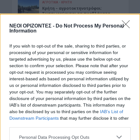
ΑΓΡΟΤΙΚΑ
•
ΚΡΗΤΗ
Κρήτη – αγροτοκτηνοτρόφοι:
Συσσωρεύονται τα προβλήματα –
Έρχονται αντιδράσεις
ΝΕΟΙ ΟΡΙΖΟΝΤΕΣ -
Do Not Process My Personal
5 Αυγούστου 2026 16:48
Information
ΚΡΗΤΗ
•
ΝΕΟΙ ΟΡΙΖΟΝΤΕΣ
Κρήτη: Τραγικές ελλείψεις στα
If you wish to opt-out of the sale, sharing to third parties, or
φαρμακεία – Λείπουν ακόμη και
processing of your personal or sensitive information for
κολλύρια
targeted advertising by us, please use the below opt-out
5 Αυγούστου 2026 16:46
section to confirm your selection. Please note that after your
opt-out request is processed you may continue seeing
Δημοφιλή αυτή την εβδομάδα
interest-based ads based on personal information utilized by
us or personal information disclosed to third parties prior to
your opt-out. You may separately opt-out of the further
disclosure of your personal information by third parties on the
IAB’s list of downstream participants. This information may
also be disclosed by us to third parties on the
IAB’s List of
Downstream Participants
that may further disclose it to other
third parties.
Personal Data Processing Opt Outs