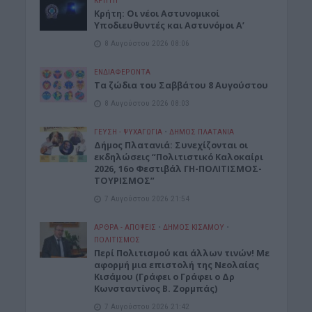
ΚΡΗΤΗ
Κρήτη: Οι νέοι Αστυνομικοί
Υποδιευθυντές και Αστυνόμοι Α’
8 Αυγούστου 2026 08:06
ΕΝΔΙΑΦΕΡΟΝΤΑ
Tα ζώδια του Σαββάτου 8 Αυγούστου
8 Αυγούστου 2026 08:03
ΓΕΎΣΗ - ΨΥΧΑΓΩΓΊΑ
•
ΔΉΜΟΣ ΠΛΑΤΑΝΙΆ
Δήμος Πλατανιά: Συνεχίζονται οι
εκδηλώσεις “Πολιτιστικό Καλοκαίρι
2026, 16ο Φεστιβάλ ΓΗ-ΠΟΛΙΤΙΣΜΟΣ-
ΤΟΥΡΙΣΜΟΣ”
7 Αυγούστου 2026 21:54
ΑΡΘΡΑ - ΑΠΟΨΕΙΣ
•
ΔΉΜΟΣ ΚΙΣΆΜΟΥ
•
ΠΟΛΙΤΙΣΜΟΣ
Περί Πολιτισμού και άλλων τινών! Mε
αφορμή μια επιστολή της Νεολαίας
Κισάμου (Γράφει ο Γράφει ο Δρ
Κωνσταντίνος Β. Ζορμπάς)
7 Αυγούστου 2026 21:42