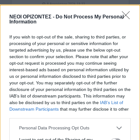
8 Αυγούστου 2026 19:33
ΝΕΟΙ ΟΡΙΖΟΝΤΕΣ -
Do Not Process My Personal
ΓΕΎΣΗ - ΨΥΧΑΓΩΓΊΑ
Information
Στάκα, η Κρητική κρέμα γάλακτος –
Συνταγές με αυγά και πατάτες
8 Αυγούστου 2026 16:30
If you wish to opt-out of the sale, sharing to third parties, or
processing of your personal or sensitive information for
ΑΓΡΟΤΙΚΑ
targeted advertising by us, please use the below opt-out
ΑΑΔΕ: Ποιοι θεωρούνται «ενεργοί
section to confirm your selection. Please note that after your
αγρότες» – Τι θα κρίνει τις αγροτικές
opt-out request is processed you may continue seeing
ενισχύσεις
interest-based ads based on personal information utilized by
8 Αυγούστου 2026 16:27
us or personal information disclosed to third parties prior to
your opt-out. You may separately opt-out of the further
ΝΟΜΌΣ ΧΑΝΊΩΝ
•
ΠΑΙΔΕΙΑ - ΕΚΠΑΙΔΕΥΣΗ
disclosure of your personal information by third parties on the
Χανιά: Νέες ειδικότητες στη Σχολή
IAB’s list of downstream participants. This information may
Ανώτερης Επαγγελματικής
also be disclosed by us to third parties on the
IAB’s List of
Κατάρτισης – Οι ειδικότητες
Downstream Participants
that may further disclose it to other
8 Αυγούστου 2026 16:19
third parties.
ΓΕΎΣΗ - ΨΥΧΑΓΩΓΊΑ
Personal Data Processing Opt Outs
Δελιανά: “Μπαλαντίνεια 2026” με τον
Ηλία Χορευτάκη και το συγκρότημά
I want to opt-out of the Sharing of my