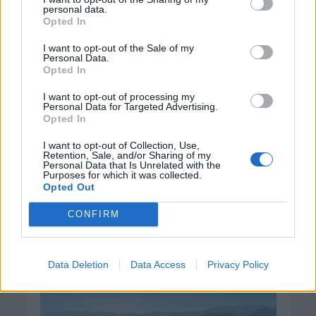
του
personal data.
8 Αυγούστου 2026 14:03
Opted In
I want to opt-out of the Sale of my
ΓΕΎΣΗ - ΨΥΧΑΓΩΓΊΑ
•
ΔΉΜΟΣ ΚΙΣΆΜΟΥ
Personal Data.
Kίσαμος: Κρητικό γλέντι με τον
Opted In
Αντώνη Μαρτσάκη και το συγκρότημά
του στον Κάμπο
I want to opt-out of processing my
8 Αυγούστου 2026 13:59
Personal Data for Targeted Advertising.
Opted In
Δημοφιλή αυτή την εβδομάδα
I want to opt-out of Collection, Use,
Retention, Sale, and/or Sharing of my
Personal Data that Is Unrelated with the
Purposes for which it was collected.
Opted Out
CONFIRM
Data Deletion
Data Access
Privacy Policy