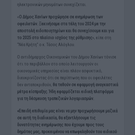
ηλεκτρονικών μηνυμάτων συνεχίζεται.
«
Ο Δήμος Χανίων προχώρησε σε ενημέρωση των
οφειλετών. Ξεκινήσαμε στα τέλη του 2024 με την
αποστολή ειδοποιητηρίων και θα συνεχίσουμε και για
το 2025 στο πλαίσιο ισχύος της ρύθμισης
», είπε στη
“Νέα Κρήτη” ο κ. Τάσος Αλόγλου.
Ο αντιδήμαρχος Οικονομικών του Δήμου Χανίων τόνισε
ότι το περιβάλλον στο οποίο λειτουργούν οι
οικονομικές υπηρεσίες είναι πλέον ασφυκτικό,
διευκρινίζοντας ότι σε περίπτωση που οι οφειλέτες
δεν ανταποκριθούν,
θα τεθούν σε εφαρμογή αναγκαστικά
μέτρα είσπραξης. Ήδη εφαρμόζεται ειδική πλατφόρμα
για τη δέσμευση τραπεζικών λογαριασμών.
«Επειδή επιθυμία μας είναι να μην προχωρήσουμε μαζικά
σε αυτή τη διαδικασία, θα εξαντλήσουμε τις
δυνατότητες ενημέρωσης που έχουμε προς τους
δημότες μας, προκειμένου να επωφεληθούν του ειδικού