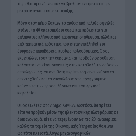
τη ρύθμιση κινδυνεύουν να βρεθούν αντιμέτωποι με
μέτρα αναγκαστικής είσπραξης.
Μόνο στον Δήμο Χανίων το χρέος από παλιές οφειλές
φτάνει τα 40 εκατομμύρια ευρώ και πρόκειται για
απλήρωτες κλήσεις από παράνομη στάθμευση, αλλά και
από χρηματικά πρόστιμα που είχαν επιβληθεί για
διάφορες παραβάσεις, κυρίως πολεοδομικές
. Όσοι
εκμεταλλευτούν την ευκαιρία και προβούν σε ρύθμιση,
καλούνται να είναι συνεπείς στην καταβολή των δόσεων
αποπληρωμής, σε αντίθετη περίπτωση κινδυνεύουν να
απενταχθούν και να επανέλθουν στο προηγούμενο
καθεστώς των προσαυξήσεων επί του αρχικού
κεφαλαίου.
Οι οφειλέτες στον Δήμο Χανίων,
ωστόσο, θα πρέπει
είτε να προβούν μέσω της ηλεκτρονικής πλατφόρμας σε
διακανονισμό, είτε να περιμένουν ως τις 20 Ιανουαρίου,
καθώς τα ταμεία της Οικονομικής Υπηρεσίας θα είναι
ως τότε κλειστά, λόγω μηχανογραφικών