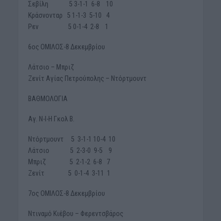
Σεβίλη 5 3-1-1 6-8 10
Κράσνονταρ 5 1-1-3 5-10 4
Ρεν 5 0-1-4 2-8 1
6ος ΟΜΙΛΟΣ-8 Δεκεμβρίου
Λάτσιο – Μπριζ
Ζενίτ Αγίας Πετρούπολης – Ντόρτμουντ
ΒΑΘΜΟΛΟΓΙΑ
Αγ. Ν-Ι-Η Γκολ Β.
Ντόρτμουντ 5 3-1-1 10-4 10
Λάτσιο 5 2-3-0 9-5 9
Μπριζ 5 2-1-2 6-8 7
Ζενίτ 5 0-1-4 3-11 1
7ος ΟΜΙΛΟΣ-8 Δεκεμβρίου
Ντιναμό Κιέβου – Φερεντσβάρος