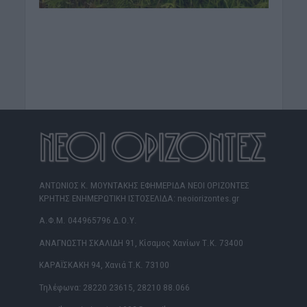
ΑΝΤΩΝΙΟΣ Κ. ΜΟΥΝΤΑΚΗΣ ΕΦΗΜΕΡΙΔΑ ΝΕΟΙ ΟΡΙΖΟΝΤΕΣ
ΚΡΗΤΗΣ ΕΝΗΜΕΡΩΤΙΚΗ ΙΣΤΟΣΕΛΙΔΑ: neoiorizontes.gr
Α.Φ.Μ. 044965796 Δ.Ο.Υ.
ΑΝΑΓΝΩΣΤΗ ΣΚΑΛΙΔΗ 91, Κίσαμος Χανίων Τ.Κ. 73400
ΚΑΡΑΪΣΚΑΚΗ 94, Χανιά Τ.Κ. 73100
Τηλέφωνα: 28220 23615, 28210 88.066