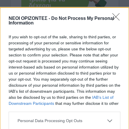
ΝΕΟΙ ΟΡΙΖΟΝΤΕΣ -
Do Not Process My Personal
Information
If you wish to opt-out of the sale, sharing to third parties, or
processing of your personal or sensitive information for
ΡΟΗ ΕΙΔΗΣΕΩΝ
targeted advertising by us, please use the below opt-out
section to confirm your selection. Please note that after your
ΔΙΕΘΝΗ
•
ΜΑΤΙΕΣ ΣΤΟ ΠΑΡΕΛΘΟΝ
opt-out request is processed you may continue seeing
Χιροσίμα: 81 χρόνια από τον πυρηνικό
interest-based ads based on personal information utilized by
όλεθρο που άλλαξε την
us or personal information disclosed to third parties prior to
ανθρωπότητα
your opt-out. You may separately opt-out of the further
6 Αυγούστου 2026 09:42
disclosure of your personal information by third parties on the
IAB’s list of downstream participants. This information may
ΕΝΔΙΑΦΕΡΟΝΤΑ
also be disclosed by us to third parties on the
IAB’s List of
Tα ζώδια της Πέμπτης 6 Αυγούστου
Downstream Participants
that may further disclose it to other
6 Αυγούστου 2026 08:06
third parties.
ΕΝΔΙΑΦΕΡΟΝΤΑ
Personal Data Processing Opt Outs
Ποιοι γιορτάζουν σήμερα 6 Αυγούστου