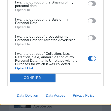
I want to opt-out of the Sharing of my
6 Αυγούστου 2026 08:03
personal data.
Opted In
ΑΘΛΗΤΙΚΑ
Conference League: Μέτρια εμφάνιση
I want to opt-out of the Sale of my
και η πρόκριση θα κριθεί στη Σόφια
Personal Data.
για τον Παναθηναϊκό
Opted In
6 Αυγούστου 2026 08:00
I want to opt-out of processing my
Personal Data for Targeted Advertising.
ΑΓΡΟΤΙΚΑ
Opted In
«Φωτιά» στις τιμές του ελαιολάδου
βάζουν πυρκαγιές, καύσωνας και
I want to opt-out of Collection, Use,
ξηρασία
Retention, Sale, and/or Sharing of my
Personal Data that Is Unrelated with the
5 Αυγούστου 2026 23:03
Purposes for which it was collected.
Opted Out
ΔΉΜΟΣ ΚΙΣΆΜΟΥ
Κίσαμος: Εκδήλωση για τη μάχη του
CONFIRM
ΕΛΑΣ στο Κατσοματάδο
5 Αυγούστου 2026 22:47
Data Deletion
Data Access
Privacy Policy
ΚΡΗΤΗ
Κρήτη: Ο καιρός της Πέμπτης 6
Αυγούστου