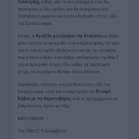
Γκλάντμπαχ,
καθώς από τα αποτελέσματα τους θα
προκύψουν οι δύο ομάδες που θα συνεχίσουν στο
Champions League κι εκείνη που θα βρεθεί στους «32»
του Europa League.
Επίσης,
ο Αγιαξ θα φιλοξενήσει την Αταλάντα
και θέλει
μόνο νίκη για να προκριθεί στην επόμενη φάση, την ώρα
που η ιταλική ομάδα «βολεύεται» και με την ισοπαλία,
ενώ η Λάτσιο θέλει έναν βαθμό υποδεχόμενη την Μπριζ
για να προκριθεί στους «16», καθώς σε περίπτωση
ήττας, το «ειστήριο» θα πάει στους Βέλγους.
Παράλληλα, «τελικός» για μία θέση στους «32» του
Europa League, είναι και η αναμέτρηση της
Ντιναμό
Κιέβου με την Φερεντσβάρος,
ενώ το πρόγραμμα και οι
βαθμολογίες, έχουν ως εξής:
ΦΑΣΗ ΟΜΙΛΩΝ
1oς ΟΜΙΛΟΣ-9 Δεκεμβρίου