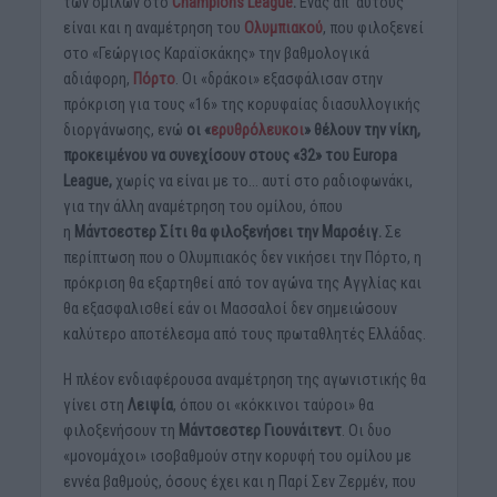
των ομίλων στο
Champions League
.
Ενας απ΄ αυτούς
είναι και η αναμέτρηση του
Ολυμπιακού
, που φιλοξενεί
στο «Γεώργιος Καραϊσκάκης» την βαθμολογικά
αδιάφορη,
Πόρτο
. Οι «δράκοι» εξασφάλισαν στην
πρόκριση για τους «16» της κορυφαίας διασυλλογικής
διοργάνωσης, ενώ
οι «
ερυθρόλευκοι
» θέλουν την νίκη,
προκειμένου να συνεχίσουν στους «32» του Europa
League,
χωρίς να είναι με το… αυτί στο ραδιοφωνάκι,
για την άλλη αναμέτρηση του ομίλου, όπου
η
Μάντσεστερ Σίτι θα φιλοξενήσει την Μαρσέιγ.
Σε
περίπτωση που ο Ολυμπιακός δεν νικήσει την Πόρτο, η
πρόκριση θα εξαρτηθεί από τον αγώνα της Αγγλίας και
θα εξασφαλισθεί εάν οι Μασσαλοί δεν σημειώσουν
καλύτερο αποτέλεσμα από τους πρωταθλητές Ελλάδας.
Η πλέον ενδιαφέρουσα αναμέτρηση της αγωνιστικής θα
γίνει στη
Λειψία
, όπου οι «κόκκινοι ταύροι» θα
φιλοξενήσουν τη
Μάντσεστερ Γιουνάιτεντ
. Οι δυο
«μονομάχοι» ισοβαθμούν στην κορυφή του ομίλου με
εννέα βαθμούς, όσους έχει και η Παρί Σεν Ζερμέν, που