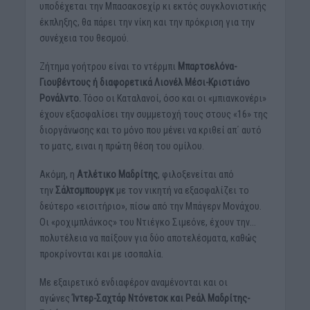
υποδέχεται την Μπασακσεχίρ κι εκτός συγκλονιστικής
έκπληξης, θα πάρει την νίκη και την πρόκριση για την
συνέχεια του θεσμού.
Ζήτημα γοήτρου είναι το ντέρμπι
Μπαρτσελόνα-
Γιουβέντους ή διαφορετικά Λιονέλ Μέσι-Κριστιάνο
Ρονάλντο.
Τόσο οι Καταλανοί, όσο και οι «μπιανκονέρι»
έχουν εξασφαλίσει την συμμετοχή τους στους «16» της
διοργάνωσης και το μόνο που μένει να κριθεί απ΄ αυτό
το ματς, ειναι η πρώτη θέση του ομίλου.
Ακόμη, η
Ατλέτικο Μαδρίτης
, φιλοξενείται από
την
Σάλτσμπουργκ
με τον νικητή να εξασφαλίζει το
δεύτερο «εισιτήριο», πίσω από την Μπάγερν Μονάχου.
Οι «ροχιμπλάνκος» του Ντιέγκο Σιμεόνε, έχουν την…
πολυτέλεια να παίξουν για δύο αποτελέσματα, καθώς
προκρίνονται και με ισοπαλία.
Με εξαιρετικό ενδιαφέρον αναμένονται και οι
αγώνες
Ίντερ-Σαχτάρ Ντόνετσκ και Ρεάλ Μαδρίτης-