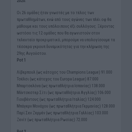
2020.
Οι 26 ομάδες ήταν γνωστές με το τέλος των
πρωταθλημάτων, ενώ από τους αγώνες των πλέι οφ θα
μάθουμε και τους υπόλοιπους έξι συλλόγους. Ξέροντας
ωστόσο τις 12 ομάδες που θα αγωνιστούν στον
τελευταίο προκριματικό, μπορούμε να υπολογίσουμε τα
τέσσερα γκρουπ δυναμικότητας για την κλήρωση της
29ης Αυγούστου.
Pot 1
Λίβερπουλ (ως κάτοχος του Champions League) 91.000
Τσέλσι (ως κάτοχος του Europa League) 87.000
Μπαρτσελόνα (ως πρωταθλήτρια Ισπανίας) 138.000
Μάντσεστερ Σίτι (ως πρωταθλήτρια Αγγλίας) 106.000
Γιουβέντους (ως πρωταθλήτρια Ιταλίας) 124.000
Μπάγερν Μονάχου (ως πρωταθλήτρια Γερμανίας) 128.000
Παρί Σεν Ζερμέν (ως πρωταθλήτρια Γαλλίας) 103.000
Ζενίτ (ως πρωταθλήτρια Ρωσίας) 72.000
Pot 2