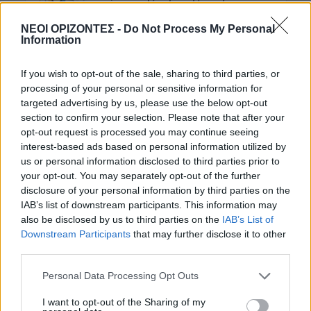
9 Αυγούστου 2026 08:22
ΝΕΟΙ ΟΡΙΖΟΝΤΕΣ -
Do Not Process My Personal
Information
ΜΑΤΙΕΣ ΣΤΟ ΠΑΡΕΛΘΟΝ
•
ΠΟΛΙΤΙΚΗ
Έλληνες πρωθυπουργοί που
«έφυγαν» πάμφτωχοι
If you wish to opt-out of the sale, sharing to third parties, or
8 Αυγούστου 2026 19:33
processing of your personal or sensitive information for
targeted advertising by us, please use the below opt-out
section to confirm your selection. Please note that after your
Δημοφιλή αυτή την εβδομάδα
opt-out request is processed you may continue seeing
interest-based ads based on personal information utilized by
us or personal information disclosed to third parties prior to
your opt-out. You may separately opt-out of the further
disclosure of your personal information by third parties on the
IAB’s list of downstream participants. This information may
also be disclosed by us to third parties on the
IAB’s List of
Downstream Participants
that may further disclose it to other
third parties.
Personal Data Processing Opt Outs
I want to opt-out of the Sharing of my