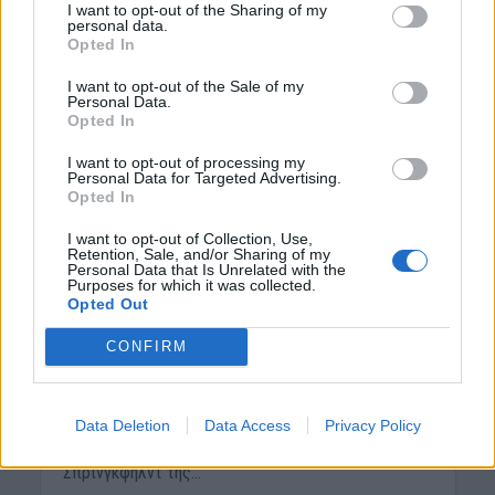
I want to opt-out of the Sharing of my
personal data.
Opted In
I want to opt-out of the Sale of my
Personal Data.
Opted In
I want to opt-out of processing my
ΝΟΜΌΣ ΧΑΝΊΩΝ
ΠΟΛΙΤΙΣΜΟΣ
•
Personal Data for Targeted Advertising.
Oι Βιγλάτορες ”
Opted In
συμμετείχαν στο 46ο
I want to opt-out of Collection, Use,
Retention, Sale, and/or Sharing of my
συνέδριο Κρητών
Personal Data that Is Unrelated with the
Purposes for which it was collected.
Αμερικής
Opted Out
19 Ιουλίου 2019
CONFIRM
Ο παραδοσιακός σύλλογος Χανίων Κρήτης ” οι
Βιγλάτορες ” συμμετείχαν στο 46ο συνέδριο
Data Deletion
Data Access
Privacy Policy
Κρητών Αμερικής, το οποίο έγινε στο
Σπρίνγκφηλντ της...