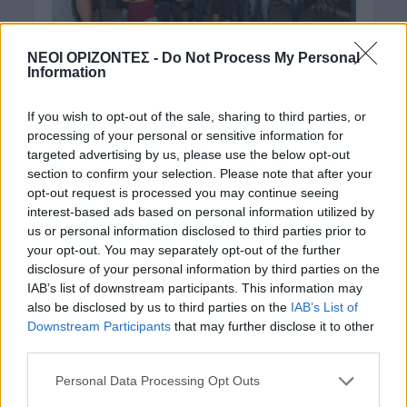
ΝΕΟΙ ΟΡΙΖΟΝΤΕΣ -
Do Not Process My Personal
Information
ΔΉΜΟΣ ΚΙΣΆΜΟΥ
ΠΟΛΙΤΙΣΜΟΣ
•
If you wish to opt-out of the sale, sharing to third parties, or
Κίσαμος: Οι “Νυχτωδίες”…
processing of your personal or sensitive information for
καλά κρατούν!
targeted advertising by us, please use the below opt-out
section to confirm your selection. Please note that after your
opt-out request is processed you may continue seeing
19 Ιουλίου 2019
interest-based ads based on personal information utilized by
us or personal information disclosed to third parties prior to
Oι “Νυχτωδίες” έγιναν θεσμός στην Κίσαμο! Μια
your opt-out. You may separately opt-out of the further
ακόμη όμορφη μουσική βραδιά διοργάνωσε την
disclosure of your personal information by third parties on the
Πέμπτη 18 Ιουλίου ο Σύλλογος Προβολής Κισάμου
IAB’s list of downstream participants. This information may
“Η...
also be disclosed by us to third parties on the
IAB’s List of
Downstream Participants
that may further disclose it to other
third parties.
Personal Data Processing Opt Outs