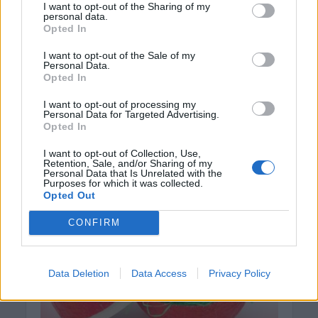
διαταγών απόδοσης
I want to opt-out of the Sharing of my
personal data.
μισθίου – Από πότε θα
Opted In
ισχύει
I want to opt-out of the Sale of my
Personal Data.
Opted In
17 Μαρτίου 2026
I want to opt-out of processing my
Αλλάζει από την 1η Μαΐου 2026 η διαδικασία
Personal Data for Targeted Advertising.
έκδοσης διαταγών πληρωμής και διαταγών
Opted In
απόδοσης μισθίου. Σύμφωνα με νέα απόφαση του
I want to opt-out of Collection, Use,
υπουργού Δικαιοσύνης, οι...
Retention, Sale, and/or Sharing of my
Personal Data that Is Unrelated with the
Purposes for which it was collected.
Opted Out
CONFIRM
Data Deletion
Data Access
Privacy Policy