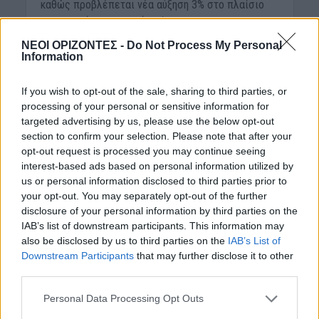
καθώς προβλέπεται νέα αύξηση 3% στο πλαίσιο
της τοπικής συλλογικής σύμβασης...
ΝΕΟΙ ΟΡΙΖΟΝΤΕΣ -
Do Not Process My Personal
Information
If you wish to opt-out of the sale, sharing to third parties, or
processing of your personal or sensitive information for
targeted advertising by us, please use the below opt-out
section to confirm your selection. Please note that after your
opt-out request is processed you may continue seeing
interest-based ads based on personal information utilized by
us or personal information disclosed to third parties prior to
your opt-out. You may separately opt-out of the further
disclosure of your personal information by third parties on the
ΟΙΚΟΝΟΜΙΑ
IAB’s list of downstream participants. This information may
ΠOMIΔA: Από δικαστές
also be disclosed by us to third parties on the
IAB’s List of
και δικηγόρους η
Downstream Participants
that may further disclose it to other
third parties.
διαδικασία έκδοσης
Personal Data Processing Opt Outs
διαταγών πληρωμής και