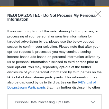
ΝΟΜΌΣ ΧΑΝΊΩΝ
ΝΕΟΙ ΟΡΙΖΟΝΤΕΣ -
Do Not Process My Personal
Xανιά: Δύο νέα
Information
κρούσματα κορωνοϊού
If you wish to opt-out of the sale, sharing to third parties, or
ανακοίνωσε ο ΕΟΔΥ
processing of your personal or sensitive information for
targeted advertising by us, please use the below opt-out
8 Αυγούστου 2020
section to confirm your selection. Please note that after your
opt-out request is processed you may continue seeing
Ο ΕΟΔΥ ανακοίνωσε σήμερα 152 νέα κρούσματα του
interest-based ads based on personal information utilized by
νέου ιού στη χώρα, εκ των οποίων τα 22
us or personal information disclosed to third parties prior to
εντοπίστηκαν κατόπιν ελέγχων στις πύλες
your opt-out. You may separately opt-out of the further
εισόδου της χώρας, Tα 43 στη...
disclosure of your personal information by third parties on the
IAB’s list of downstream participants. This information may
also be disclosed by us to third parties on the
IAB’s List of
Downstream Participants
that may further disclose it to other
third parties.
Personal Data Processing Opt Outs