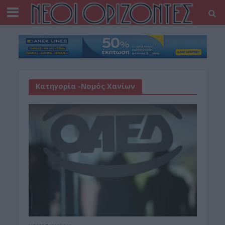
Κατηγορία -Νομός Χανίων