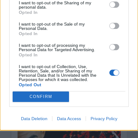
I want to opt-out of the Sharing of my
personal data.
Opted In
I want to opt-out of the Sale of my
Personal Data.
Opted In
ΝΟΜΌΣ ΧΑΝΊΩΝ
Φωτιά κοντά στο
I want to opt-out of processing my
Personal Data for Targeted Advertising.
μοναστήρι της Αγίας
Opted In
Τριάδας στα Χανιά
I want to opt-out of Collection, Use,
Retention, Sale, and/or Sharing of my
Personal Data that Is Unrelated with the
8 Αυγούστου 2020
Purposes for which it was collected.
Opted Out
Συναγερμός σήμανε στην πυροσβεστική υπηρεσία,
όταν λίγο πριν τις 3 το μεσημέρι, ξέσπασε φωτιά
CONFIRM
κοντά στο μοναστήρι της Αγίας Τριάδας. Υπό
αδιευκρίνιστες μέχρι...
Data Deletion
Data Access
Privacy Policy