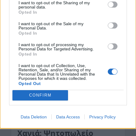
I want to opt-out of the Sharing of my
29 Οκτωβρίου 2022
personal data.
Opted In
Η αιματοχυσία στην άσφαλτο της Κρήτης
I want to opt-out of the Sale of my
συνεχίζεται με έναν 18χρονο να χάνει τη ζωή του
Personal Data.
Opted In
στα Χανιά μετά από σύγκρουση δύο μοτοσικλετών,
ανεβάζοντας τον αριθμό των...
I want to opt-out of processing my
Personal Data for Targeted Advertising.
Opted In
I want to opt-out of Collection, Use,
Retention, Sale, and/or Sharing of my
Personal Data that Is Unrelated with the
Purposes for which it was collected.
Opted Out
CONFIRM
Data Deletion
Data Access
Privacy Policy
ΝΕΟΙ ΟΡΙΖΟΝΤΕΣ
ΝΟΜΌΣ ΧΑΝΊΩΝ
•
Χανιά: Ψητοπωλείο