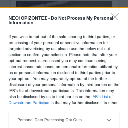
ΝΕΟΙ ΟΡΙΖΟΝΤΕΣ -
Do Not Process My Personal
Information
If you wish to opt-out of the sale, sharing to third parties, or
processing of your personal or sensitive information for
targeted advertising by us, please use the below opt-out
section to confirm your selection. Please note that after your
opt-out request is processed you may continue seeing
interest-based ads based on personal information utilized by
ΝΕΟΙ ΟΡΙΖΟΝΤΕΣ
ΝΟΜΌΣ ΧΑΝΊΩΝ
•
us or personal information disclosed to third parties prior to
Χανιά: Αυτός είναι ο
your opt-out. You may separately opt-out of the further
disclosure of your personal information by third parties on the
18χρονος που έχασε τη
IAB’s list of downstream participants. This information may
ζωή του με τη μηχανή, 5
also be disclosed by us to third parties on the
IAB’s List of
Downstream Participants
that may further disclose it to other
χρόνια μετά το θάνατο
third parties.
του αδερφού του
Personal Data Processing Opt Outs
(ΦΩΤΟΓΡΑΦΙΕΣ)