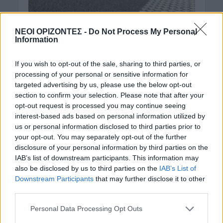
ΝΕΟΙ ΟΡΙΖΟΝΤΕΣ -
Do Not Process My Personal
Information
ΑΥΤΟΚΙΝΗΤΟ
ΕΝΔΙΑΦΕΡΟΝΤΑ
•
If you wish to opt-out of the sale, sharing to third parties, or
Για ποιο λόγο υπάρχουν
processing of your personal or sensitive information for
οι άσπρες κουκκίδες στον
targeted advertising by us, please use the below opt-out
section to confirm your selection. Please note that after your
δρόμο;
opt-out request is processed you may continue seeing
interest-based ads based on personal information utilized by
18 Μαΐου 2025
us or personal information disclosed to third parties prior to
your opt-out. You may separately opt-out of the further
Χαμηλού κόστους επεμβάσεις στην άσφαλτο
disclosure of your personal information by third parties on the
μπορούν να ενισχύσουν θεαματικά την ασφάλεια
IAB’s list of downstream participants. This information may
των χρηστών του οδικού δικτύου. Καθοριστική
also be disclosed by us to third parties on the
IAB’s List of
συμβολή στην ενίσχυση της...
Downstream Participants
that may further disclose it to other
third parties.
Personal Data Processing Opt Outs