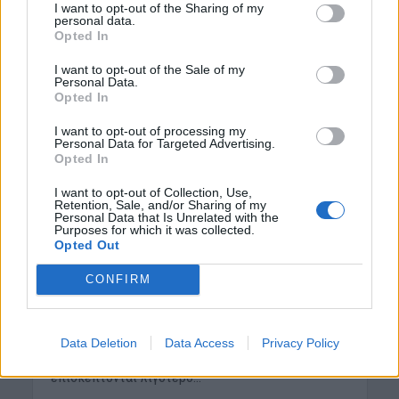
I want to opt-out of the Sharing of my
personal data.
Opted In
I want to opt-out of the Sale of my
Personal Data.
Opted In
I want to opt-out of processing my
Personal Data for Targeted Advertising.
Opted In
ΑΥΤΟΚΙΝΗΤΟ
Ποια αυτοκίνητα βγάζουν
I want to opt-out of Collection, Use,
Retention, Sale, and/or Sharing of my
τις λιγότερες βλάβες -Τα
Personal Data that Is Unrelated with the
Purposes for which it was collected.
πιο αξιόπιστα της αγοράς
Opted Out
17 Μαΐου 2025
CONFIRM
Με δείγμα άνω των 330.000 οχημάτων, μια από τις
πιο εμπεριστατωμένες έρευνες αξιοπιστίας στον
Data Deletion
Data Access
Privacy Policy
κόσμο αποκαλύπτει ποιες μάρκες αυτοκινήτου
επισκέπτονται λιγότερο...