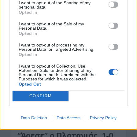
I want to opt-out of the Sharing of my
personal data.
5 Σεπτεμβρίου 2019
Opted In
Στο ΣΥΝΚΑ κατέληξε το Σούπερ Καπ Χανίων μετά
I want to opt-out of the Sale of my
από ένα συγκλονιστικό παιχνίδι. Με “ήρωα” τον
Personal Data.
Opted In
Βλαχάκη, η ομάδα του Αστέριου Θέμελη επικράτησε
στα...
I want to opt-out of processing my
Personal Data for Targeted Advertising.
Opted In
I want to opt-out of Collection, Use,
Retention, Sale, and/or Sharing of my
Personal Data that Is Unrelated with the
Purposes for which it was collected.
Opted Out
CONFIRM
Data Deletion
Data Access
Privacy Policy
ΑΘΛΗΤΙΚΑ
“Άρεσε” ο Πλατανιάς, 1-0