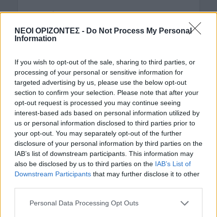
Η Εθνική του Φαν Σιπ κάνει το ντεμπούτο της σ’
ένα ματς… κόλαση! Το μόνο που έχουν στο μυαλό
ΝΕΟΙ ΟΡΙΖΟΝΤΕΣ -
Do Not Process My Personal
τους οι διεθνείς μας αλλά κι ο Ολλανδός τεχνικός
Information
είναι...
If you wish to opt-out of the sale, sharing to third parties, or
processing of your personal or sensitive information for
targeted advertising by us, please use the below opt-out
section to confirm your selection. Please note that after your
opt-out request is processed you may continue seeing
interest-based ads based on personal information utilized by
us or personal information disclosed to third parties prior to
your opt-out. You may separately opt-out of the further
disclosure of your personal information by third parties on the
IAB’s list of downstream participants. This information may
also be disclosed by us to third parties on the
IAB’s List of
Downstream Participants
that may further disclose it to other
third parties.
ΑΘΛΗΤΙΚΑ
Στο ΣΥΝΚΑ το Σούπερ Καπ
Personal Data Processing Opt Outs
με “ήρωα” τον Βλαχάκη