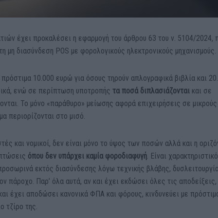
ιών έχει προκαλέσει η εφαρμογή του άρθρου 63 του ν. 5104/2024, 
τη μη διασύνδεση POS με φορολογικούς ηλεκτρονικούς μηχανισμούς.
 πρόστιμα 10.000 ευρώ για όσους τηρούν απλογραφικά βιβλία και 20
φικά, ενώ σε περίπτωση υποτροπής
τα ποσά διπλασιάζονται
και σε
νται. Το μόνο «παράθυρο» μείωσης αφορά επιχειρήσεις σε μικρούς
μα περιορίζονται στο μισό.
τές και νομικοί, δεν είναι μόνο το ύψος των ποσών αλλά και η οριζό
ιπτώσεις
όπου δεν υπάρχει καμία φοροδιαφυγή
. Είναι χαρακτηριστικό
 προσωρινά εκτός διασύνδεσης λόγω τεχνικής βλάβης, δυσλειτουργί
ν πάροχο. Παρ’ όλα αυτά, αν και έχει εκδώσει όλες τις αποδείξεις,
και έχει αποδώσει κανονικά ΦΠΑ και φόρους, κινδυνεύει με πρόστιμ
ο τζίρο της.