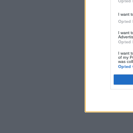
Opted 
I want t
Opted 
I want 
Advertis
Opted 
I want t
of my P
was col
Opted 