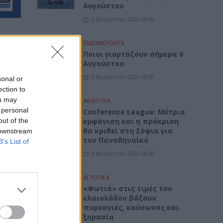
Αυγούστου
6 Αυγούστου 2026 08:06
ΕΝΔΙΑΦΕΡΟΝΤΑ
Ποιοι γιορτάζουν σήμερα 6
Αυγούστου
6 Αυγούστου 2026 08:03
sonal or
ection to
ou may
ΑΘΛΗΤΙΚΑ
α 6
 personal
Conference League: Μέτρια
out of the
εμφάνιση και η πρόκριση
θα κριθεί στη Σόφια για
 downstream
τον Παναθηναϊκό
B’s List of
6 Αυγούστου 2026 08:00
ΑΓΡΟΤΙΚΑ
«Φωτιά» στις τιμές του
ελαιολάδου βάζουν
πυρκαγιές, καύσωνας και
ξηρασία