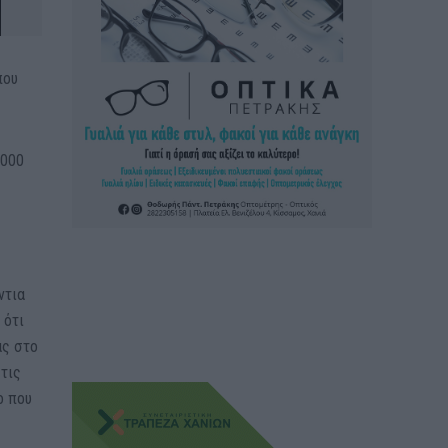
που
.000
ντια
 ότι
ας στο
 τις
ο που