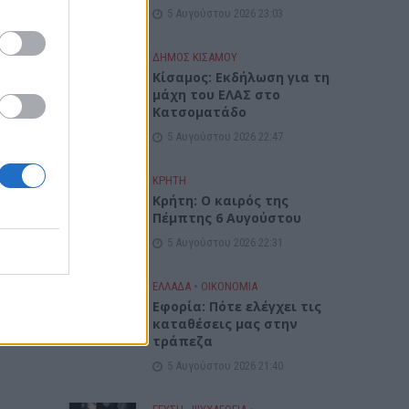
5 Αυγούστου 2026 23:03
ΔΉΜΟΣ ΚΙΣΆΜΟΥ
Κίσαμος: Εκδήλωση για τη
μάχη του ΕΛΑΣ στο
Κατσοματάδο
5 Αυγούστου 2026 22:47
ΚΡΗΤΗ
Κρήτη: Ο καιρός της
Πέμπτης 6 Αυγούστου
5 Αυγούστου 2026 22:31
ΕΛΛΑΔΑ
•
ΟΙΚΟΝΟΜΙΑ
Εφορία: Πότε ελέγχει τις
καταθέσεις μας στην
τράπεζα
5 Αυγούστου 2026 21:40