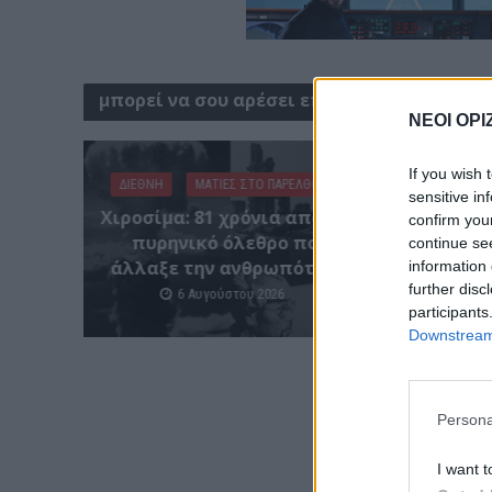
μπορεί να σου αρέσει επίσης
ΝΕΟΙ ΟΡΙ
If you wish 
ΔΙΕΘΝΗ
ΜΑΤΙΕΣ ΣΤΟ ΠΑΡΕΛΘΟΝ
sensitive in
Χιροσίμα: 81 χρόνια από τον
confirm you
Tα ζ
πυρηνικό όλεθρο που
continue se
άλλαξε την ανθρωπότητα
information 
further disc
6 Αυγούστου 2026
participants
Downstream 
Persona
I want t