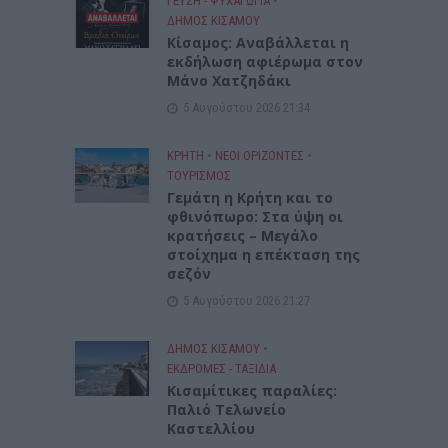
ΓΕΎΣΗ - ΨΥΧΑΓΩΓΊΑ
•
ΔΉΜΟΣ ΚΙΣΆΜΟΥ
Κίσαμος: Αναβάλλεται η
εκδήλωση αφιέρωμα στον
Μάνο Χατζηδάκι
5 Αυγούστου 2026 21:34
ΚΡΗΤΗ
•
ΝΕΟΙ ΟΡΙΖΟΝΤΕΣ
•
ΤΟΥΡΙΣΜΟΣ
Γεμάτη η Κρήτη και το
φθινόπωρο: Στα ύψη οι
κρατήσεις – Μεγάλο
στοίχημα η επέκταση της
σεζόν
5 Αυγούστου 2026 21:27
ΔΉΜΟΣ ΚΙΣΆΜΟΥ
•
ΕΚΔΡΟΜΈΣ - ΤΑΞΊΔΙΑ
Kισαμίτικες παραλίες:
Παλιό Τελωνείο
Καστελλίου