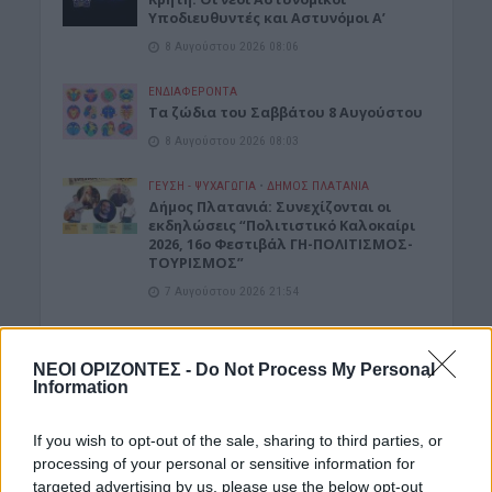
Υποδιευθυντές και Αστυνόμοι Α’
8 Αυγούστου 2026 08:06
ΕΝΔΙΑΦΕΡΟΝΤΑ
Tα ζώδια του Σαββάτου 8 Αυγούστου
8 Αυγούστου 2026 08:03
ΓΕΎΣΗ - ΨΥΧΑΓΩΓΊΑ
•
ΔΉΜΟΣ ΠΛΑΤΑΝΙΆ
Δήμος Πλατανιά: Συνεχίζονται οι
εκδηλώσεις “Πολιτιστικό Καλοκαίρι
2026, 16ο Φεστιβάλ ΓΗ-ΠΟΛΙΤΙΣΜΟΣ-
ΤΟΥΡΙΣΜΟΣ”
7 Αυγούστου 2026 21:54
Δημοφιλή αυτή την εβδομάδα
ΝΕΟΙ ΟΡΙΖΟΝΤΕΣ -
Do Not Process My Personal
Information
If you wish to opt-out of the sale, sharing to third parties, or
processing of your personal or sensitive information for
targeted advertising by us, please use the below opt-out