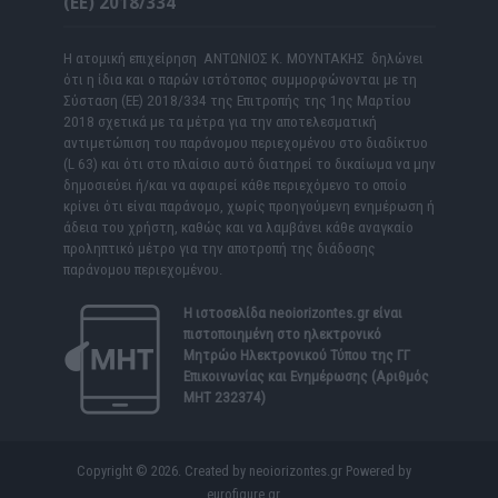
(ΕΕ) 2018/334
Η ατομική επιχείρηση ΑΝΤΩΝΙΟΣ Κ. ΜΟΥΝΤΑΚΗΣ δηλώνει
ότι η ίδια και ο παρών ιστότοπος συμμορφώνονται με τη
Σύσταση (ΕΕ) 2018/334 της Επιτροπής της 1ης Μαρτίου
2018 σχετικά με τα μέτρα για την αποτελεσματική
αντιμετώπιση του παράνομου περιεχομένου στο διαδίκτυο
(L 63) και ότι στο πλαίσιο αυτό διατηρεί το δικαίωμα να μην
δημοσιεύει ή/και να αφαιρεί κάθε περιεχόμενο το οποίο
κρίνει ότι είναι παράνομο, χωρίς προηγούμενη ενημέρωση ή
άδεια του χρήστη, καθώς και να λαμβάνει κάθε αναγκαίο
προληπτικό μέτρο για την αποτροπή της διάδοσης
παράνομου περιεχομένου.
Η ιστοσελίδα
neoiorizontes.gr
είναι
πιστοποιημένη στο ηλεκτρονικό
Μητρώο Ηλεκτρονικού Τύπου της ΓΓ
Επικοινωνίας και Ενημέρωσης (Αριθμός
ΜΗΤ 232374)
Copyright © 2026. Created by neoiorizontes.gr Powered by
eurofigure.gr