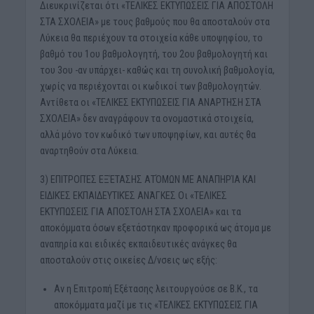
Διευκρινίζεται ότι «ΤΕΛΙΚΕΣ ΕΚΤΥΠΩΣΕΙΣ ΓΙΑ ΑΠΟΣΤΟΛΗ
ΣΤΑ ΣΧΟΛΕΙΑ» με τους βαθμούς που θα αποσταλούν στα
Λύκεια θα περιέχουν τα στοιχεία κάθε υποψηφίου, το
βαθμό του 1ου βαθμολογητή, του 2ου βαθμολογητή και
του 3ου -αν υπάρχει- καθώς και τη συνολική βαθμολογία,
χωρίς να περιέχονται οι κωδικοί των βαθμολογητών.
Αντίθετα οι «ΤΕΛΙΚΕΣ ΕΚΤΥΠΩΣΕΙΣ ΓΙΑ ΑΝΑΡΤΗΣΗ ΣΤΑ
ΣΧΟΛΕΙΑ» δεν αναγράφουν τα ονομαστικά στοιχεία,
αλλά μόνο τον κωδικό των υποψηφίων, και αυτές θα
αναρτηθούν στα Λύκεια.
3) ΕΠΙΤΡΟΠΈΣ ΕΞΈΤΑΣΗΣ ΑΤΌΜΩΝ ΜΕ ΑΝΑΠΗΡΊΑ ΚΑΙ
ΕΙΔΙΚΈΣ ΕΚΠΑΙΔΕΥΤΙΚΈΣ ΑΝΆΓΚΕΣ Οι «ΤΕΛΙΚΕΣ
ΕΚΤΥΠΩΣΕΙΣ ΓΙΑ ΑΠΟΣΤΟΛΗ ΣΤΑ ΣΧΟΛΕΙΑ» και τα
αποκόμματα όσων εξετάστηκαν προφορικά ως άτομα με
αναπηρία και ειδικές εκπαιδευτικές ανάγκες θα
αποσταλούν στις οικείες Δ/νσεις ως εξής:
Αν η Επιτροπή Εξέτασης λειτουργούσε σε Β.Κ., τα
αποκόμματα μαζί με τις «ΤΕΛΙΚΕΣ ΕΚΤΥΠΩΣΕΙΣ ΓΙΑ