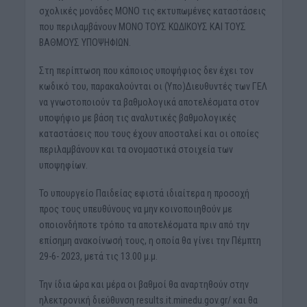
σχολικές μονάδες ΜΟΝΟ τις εκτυπωμένες καταστάσεις
που περιλαμβάνουν ΜΟΝΟ ΤΟΥΣ ΚΩΔΙΚΟΥΣ ΚΑΙ ΤΟΥΣ
ΒΑΘΜΟΥΣ ΥΠΟΨΗΦΙΩΝ.
Στη περίπτωση που κάποιος υποψήφιος δεν έχει τον
κωδικό του, παρακαλούνται οι (Υπο)Διευθυντές των ΓΕΛ
να γνωστοποιούν τα βαθμολογικά αποτελέσματα στον
υποψήφιο με βάση τις αναλυτικές βαθμολογικές
καταστάσεις που τους έχουν αποσταλεί και οι οποίες
περιλαμβάνουν και τα ονομαστικά στοιχεία των
υποψηφίων.
Το υπουργείο Παιδείας εφιστά ιδιαίτερα η προσοχή
προς τους υπευθύνους να μην κοινοποιηθούν με
οποιονδήποτε τρόπο τα αποτελέσματα πριν από την
επίσημη ανακοίνωσή τους, η οποία θα γίνει την Πέμπτη
29-6- 2023, μετά τις 13.00 μ.μ.
Την ίδια ώρα και μέρα οι βαθμοί θα αναρτηθούν στην
ηλεκτρονική διεύθυνση results.it.minedu.gov.gr/ και θα