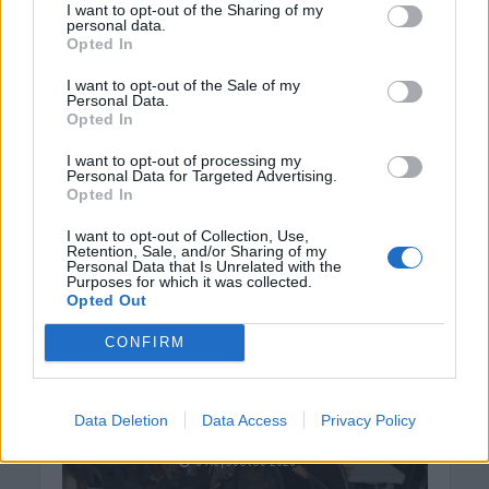
I want to opt-out of the Sharing of my
ΓΕΎΣΗ - ΨΥΧΑΓΩΓΊΑ
personal data.
Opted In
Μεταμόρφωση του
Σωτήρος: Σήμερα
I want to opt-out of the Sale of my
τρώνε ψάρι όσοι
Personal Data.
Opted In
νηστεύουν
6 Αυγούστου 2026
I want to opt-out of processing my
Personal Data for Targeted Advertising.
Opted In
I want to opt-out of Collection, Use,
Retention, Sale, and/or Sharing of my
Personal Data that Is Unrelated with the
Purposes for which it was collected.
Opted Out
ΓΕΎΣΗ - ΨΥΧΑΓΩΓΊΑ
ΔΉΜΟΣ ΚΙΣΆΜΟΥ
Κίσαμος: Πλήθος
CONFIRM
κόσμου στη “Γιορτή
Ντομάτας” στον
Πλάτανο
Data Deletion
Data Access
Privacy Policy
(ΦΩΤΟΓΡΑΦΙΕΣ)
6 Αυγούστου 2026