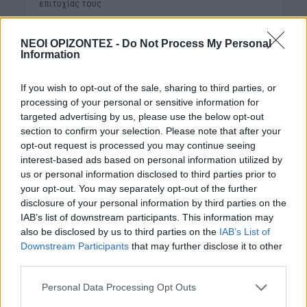
επιτυχίας τους.
ΝΕΟΙ ΟΡΙΖΟΝΤΕΣ -
Do Not Process My Personal
Information
μπορεί να σου αρέσει επίσης
If you wish to opt-out of the sale, sharing to third parties, or
processing of your personal or sensitive information for
targeted advertising by us, please use the below opt-out
section to confirm your selection. Please note that after your
ΚΡΗΤΗ
ΜΑΤΙΕΣ ΣΤΟ ΠΑΡΕΛΘΟΝ
opt-out request is processed you may continue seeing
«Στιμαδόροι»: Οι
interest-based ads based on personal information utilized by
παλιοί Κρητικοί που
us or personal information disclosed to third parties prior to
μπορούσαν να
your opt-out. You may separately opt-out of the further
εκτιμήσουν τα πάντα!
disclosure of your personal information by third parties on the
IAB’s list of downstream participants. This information may
6 Αυγούστου 2026
also be disclosed by us to third parties on the
IAB’s List of
Downstream Participants
that may further disclose it to other
third parties.
Personal Data Processing Opt Outs