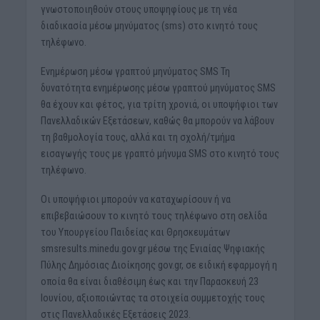
γνωστοποιηθούν στους υποψηφίους με τη νέα
διαδικασία μέσω μηνύματος (sms) στο κινητό τους
τηλέφωνο.
Ενημέρωση μέσω γραπτού μηνύματος SMS Τη
δυνατότητα ενημέρωσης μέσω γραπτού μηνύματος SMS
θα έχουν και φέτος, για τρίτη χρονιά, οι υποψήφιοι των
Πανελλαδικών Εξετάσεων, καθώς θα μπορούν να λάβουν
τη βαθμολογία τους, αλλά και τη σχολή/τμήμα
εισαγωγής τους με γραπτό μήνυμα SMS στο κινητό τους
τηλέφωνο.
Οι υποψήφιοι μπορούν να καταχωρίσουν ή να
επιβεβαιώσουν το κινητό τους τηλέφωνο στη σελίδα
του Υπουργείου Παιδείας και Θρησκευμάτων
smsresults.minedu.gov.gr μέσω της Ενιαίας Ψηφιακής
Πύλης Δημόσιας Διοίκησης gov.gr, σε ειδική εφαρμογή η
οποία θα είναι διαθέσιμη έως και την Παρασκευή 23
Ιουνίου, αξιοποιώντας τα στοιχεία συμμετοχής τους
στις Πανελλαδικές Εξετάσεις 2023.