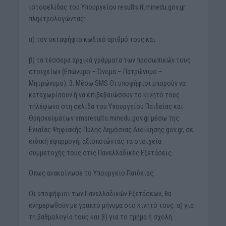
ιστοσελίδας του Υπουργείου results.it.minedu.gov.gr
πληκτρολογώντας:
α) τον οκταψήφιο κωδικό αριθμό τους και
β) τα τέσσερα αρχικά γράμματα των προσωπικών τους
στοιχείων (Επώνυμο – Όνομα – Πατρώνυμο –
Μητρώνυμο). 3. Μέσω SMS Οι υποψήφιοι μπορούν να
καταχωρίσουν ή να επιβεβαιώσουν το κινητό τους
τηλέφωνο στη σελίδα του Υπουργείου Παιδείας και
Θρησκευμάτων smsresults.minedu.gov.gr μέσω της
Ενιαίας Ψηφιακής Πύλης Δημόσιας Διοίκησης gov.gr, σε
ειδική εφαρμογή, αξιοποιώντας τα στοιχεία
συμμετοχής τους στις Πανελλαδικές Εξετάσεις.
Όπως ανακοίνωσε το Υπουργείο Παιδείας:
Οι υποψήφιοι των Πανελλαδικών Εξετάσεων, θα
ενημερωθούν με γραπτό μήνυμα στο κινητό τους: α) για
τη βαθμολογία τους και β) για το τμήμα ή σχολή