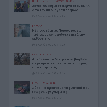
ΝΕΟΙ ΟΡΙΖΟΝΤΕΣ
•
ΝΟΜΌΣ ΧΑΝΊΩΝ
Χανιά: Αυτοψία στα έργα στον ΒΟΑΚ
από τον υπουργό Υποδομών
6 Αυγούστου 2026 17:25
ΕΛΛΑΔΑ
Νέα ταυτότητα: Ποιους φορείς
πρέπει να ενημερώσετε μετά την
εκδόσή της
6 Αυγούστου 2026 17:20
ΕΝΔΙΑΦΕΡΟΝΤΑ
Αυτά είναι τα δέντρα που βοηθούν
στην προστασία των σπιτιών μας
από τις φωτιές
6 Αυγούστου 2026 17:16
ΓΕΎΣΗ - ΨΥΧΑΓΩΓΊΑ
Σύκο: Το φρούτο με τα μυστικά που
ίσως να μην γνωρίζεις
6 Αυγούστου 2026 17:11