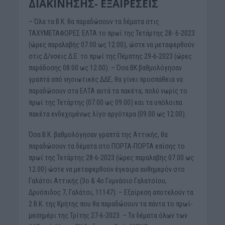
ΔΙΑΚΙΝΗΣΗΣ- ΕΞΑΙΡΕΣΕΙΣ
– Όλα τα Β.Κ. θα παραδώσουν τα δέματα στις
ΤΑΧΥΜΕΤΑΦΟΡΕΣ ΕΛΤΑ το πρωί της Τετάρτης 28- 6-2023
(ώρες παραλαβής 07.00 ως 12.00), ώστε να μεταφερθούν
στις Δ/νσεις Δ.Ε. το πρωί της Πέμπτης 29-6-2023 (ώρες
παράδοσης 08.00 ως 12.00). – Όσα ΒΚ βαθμολόγησαν
γραπτά από νησιωτικές ΔΔΕ, θα γίνει προσπάθεια να
παραδώσουν στα ΕΛΤΑ αυτά τα πακέτα, πολύ νωρίς το
πρωί της Τετάρτης (07.00 ως 09.00) και τα υπόλοιπα
πακέτα ενδεχομένως λίγο αργότερα (09.00 ως 12.00).
Όσα Β.Κ. βαθμολόγησαν γραπτά της Αττικής, θα
παραδώσουν τα δέματα στο ΠΟΡΤΑ-ΠΟΡΤΑ επίσης το
πρωί της Τετάρτης 28-6-2023 (ώρες παραλαβής 07.00 ως
12.00) ώστε να μεταφερθούν έγκαιρα αυθημερόν στο
Γαλάτσι Αττικής (3ο & 4ο Γυμνάσιο Γαλατσίου,
Δρυόπιδος 7, Γαλάτσι, 11147). – Εξαίρεση αποτελούν τα
2 Β.Κ. της Κρήτης που θα παραδώσουν τα πάντα το πρωί-
μεσημέρι της Τρίτης 27-6-2023. – Τα δέματα όλων των