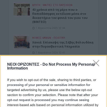
ΚΡΗΤΗ
•
ΜΑΤΙΕΣ ΣΤΟ ΠΑΡΕΛΘΟΝ
43 χρόνια από τη μέρα που ο
Παπαδόσηφος εκτέλεσε μέσα στο
δικαστήριο τον φονιά του γιου του
(ΒΙΝΤΕΟ)
7 Αυγούστου 2026 12:44
ΝΟΜΌΣ ΧΑΝΊΩΝ
•
ΠΟΛΙΤΙΚΗ
Xανιά: Επίσκεψη της Σέβης Βολουδάκη
στην Πυροσβεστική Υπηρεσία
7 Αυγούστου 2026 12:41
ΚΡΗΤΗ
•
ΤΟΥΡΙΣΜΟΣ
ΝΕΟΙ ΟΡΙΖΟΝΤΕΣ -
Do Not Process My Personal
Κρήτη: Τουριστική «έκρηξη» με
Information
εργαζόμενους στα όριά τους – Οι
καταγγελίες για ελλείψεις, πίεση και
ωράρια
If you wish to opt-out of the sale, sharing to third parties, or
processing of your personal or sensitive information for
7 Αυγούστου 2026 12:14
targeted advertising by us, please use the below opt-out
section to confirm your selection. Please note that after your
ΕΚΚΛΗΣΙΑ
•
ΕΛΛΑΔΑ
7η Αυγούστου 626 μ.Χ.: Η νύχτα που
opt-out request is processed you may continue seeing
“γεννήθηκε” ο Ακάθιστος Ύμνος στην
interest-based ads based on personal information utilized by