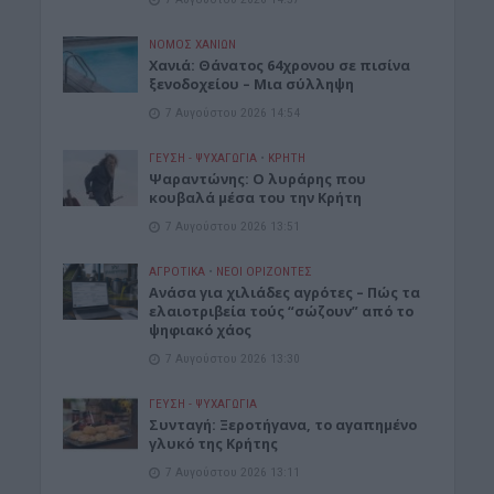
ΝΟΜΌΣ ΧΑΝΊΩΝ
Χανιά: Θάνατος 64χρονου σε πισίνα
ξενοδοχείου – Μια σύλληψη
7 Αυγούστου 2026 14:54
ΓΕΎΣΗ - ΨΥΧΑΓΩΓΊΑ
•
ΚΡΗΤΗ
Ψαραντώνης: Ο λυράρης που
κουβαλά μέσα του την Κρήτη
7 Αυγούστου 2026 13:51
ΑΓΡΟΤΙΚΑ
•
ΝΕΟΙ ΟΡΙΖΟΝΤΕΣ
Ανάσα για χιλιάδες αγρότες – Πώς τα
ελαιοτριβεία τούς “σώζουν” από το
ψηφιακό χάος
7 Αυγούστου 2026 13:30
ΓΕΎΣΗ - ΨΥΧΑΓΩΓΊΑ
Συνταγή: Ξεροτήγανα, το αγαπημένο
γλυκό της Κρήτης
7 Αυγούστου 2026 13:11