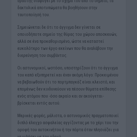
δράστης διαφύγει με το όχημά του από το σημείο, τα
δακτυλικά αποτυπώματα θα βοηθήσουν στην
ταυτοποίησή του.
Σημειώνεται δε ότι το άγγιγμα δεν γίνεται σε
οποιοδήποτε σημείο της θύρας του χώρου αποσκευών,
αλλά σε ένα προκαθορισμένο, ώστε να καταστεί
ευκολότερο των έργο εκείνων που θα αναλάβουν την
διερεύνηση του συμβάντος.
Οι αστυνομικοί, ωστόσο, υποστηρίζουν ότι το άγγιγμα
του καπό εξυπηρετεί και έναν ακόμη λόγο: Προκειμένου
να βεβαιωθούν ότι το πορτμπαγκάζ είναι κλειστό, και
επομένως δεν κινδυνεύουν να πέσουν θύματα επίθεσης
ενός ατόμου που -όσο ακραίο και αν ακούγεται-
βρίσκεται εντός αυτού.
Μερικές φορές, μάλιστα, ο αστυνομικός πραγματοποιεί
διπλό έλεγχο ασφαλείας αγγίζοντας με το χέρι του την
οροφή του αυτοκινήτου ή την πόρτα όταν πλησιάζει για
να μιλήσει με τον οδηγό.