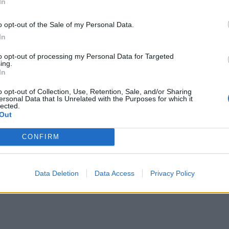
In
ΤΗ
ΝΕΟΙ ΟΡΙΖΟΝΤΕΣ
o opt-out of the Sale of my Personal Data.
ΝΟΜΌΣ ΧΑΝΊΩΝ
η: Στο «κόκκινο» τα
In
ομεία – Ασφυκτικές
Χανιά: Θάνατος 64χρονου
κες από την αύξηση
πισίνα ξενοδοχείου – Μ
to opt-out of processing my Personal Data for Targeted
ing.
 τουρισμού και την
σύλληψη
In
υποστελέχωση
7 Αυγούστου 2026
o opt-out of Collection, Use, Retention, Sale, and/or Sharing
7 Αυγούστου 2026
ersonal Data that Is Unrelated with the Purposes for which it
lected.
Out
CONFIRM
Data Deletion
Data Access
Privacy Policy