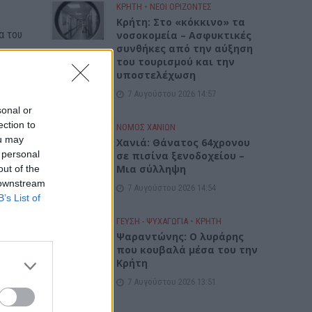
ΚΡΗΤΗ
•
ΝΕΟΙ ΟΡΙΖΟΝΤΕΣ
Κρήτη: Στο «κόκκινο» τα
α του
νοσοκομεία – Ασφυκτικές
συνθήκες από την αύξηση
του τουρισμού και την
υποστελέχωση
7 Αυγούστου 2026 14:57
sonal or
ection to
ΝΟΜΌΣ ΧΑΝΊΩΝ
ou may
Χανιά: Θάνατος 64χρονου
 personal
σε πισίνα ξενοδοχείου –
Μια σύλληψη
out of the
 downstream
7 Αυγούστου 2026 14:54
B’s List of
ΓΕΎΣΗ - ΨΥΧΑΓΩΓΊΑ
•
ΚΡΗΤΗ
Ψαραντώνης: Ο λυράρης
που κουβαλά μέσα του την
Κρήτη
7 Αυγούστου 2026 13:51