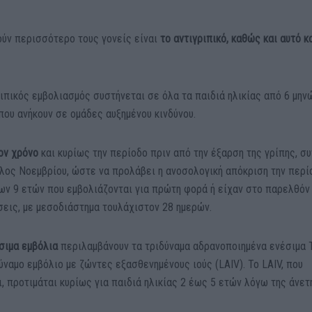
ύν περισσότερο τους γονείς είναι
το αντιγριπικό, καθώς και αυτό κ
ριπικός εμβολιασμός συστήνεται σε όλα τα παιδιά ηλικίας από 6 μη
που ανήκουν σε ομάδες αυξημένου κινδύνου.
ον χρόνο
και κυρίως την περίοδο πριν από την έξαρση της γρίπης, σ
λος Νοεμβρίου, ώστε να προλάβει η ανοσολογική απόκριση την περί
ων 9 ετών που εμβολιάζονται για πρώτη φορά ή είχαν στο παρελθόν
σεις, με μεσοδιάστημα τουλάχιστον 28 ημερών.
έσιμα εμβόλια
περιλαμβάνουν τα τριδύναμα αδρανοποιημένα ενέσιμα 
δύναμο εμβόλιο με ζώντες εξασθενημένους ιούς (LAIV). Το LAIV, που
ι, προτιμάται κυρίως για παιδιά ηλικίας 2 έως 5 ετών λόγω της άνετ