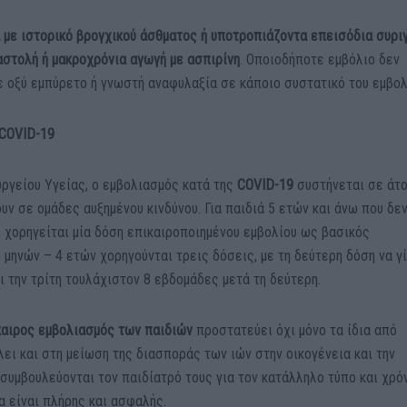
ά με ιστορικό βρογχικού άσθματος ή υποτροπιάζοντα επεισόδια συριγ
αστολή ή μακροχρόνια αγωγή με ασπιρίνη
. Οποιοδήποτε εμβόλιο δεν
ε οξύ εμπύρετο ή γνωστή αναφυλαξία σε κάποιο συστατικό του εμβολ
 COVID-19
ργείου Υγείας, ο εμβολιασμός κατά της
COVID-19
συστήνεται σε άτ
ουν σε ομάδες αυξημένου κινδύνου. Για παιδιά 5 ετών και άνω που δε
 χορηγείται μία δόση επικαιροποιημένου εμβολίου ως βασικός
6 μηνών – 4 ετών χορηγούνται τρεις δόσεις, με τη δεύτερη δόση να γ
 την τρίτη τουλάχιστον 8 εβδομάδες μετά τη δεύτερη.
καιρος εμβολιασμός των παιδιών
προστατεύει όχι μόνο τα ίδια από
ει και στη μείωση της διασποράς των ιών στην οικογένεια και την
α συμβουλεύονται τον παιδίατρό τους για τον κατάλληλο τύπο και χρό
α είναι πλήρης και ασφαλής.