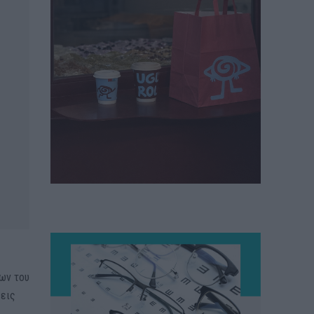
ίων του
σεις