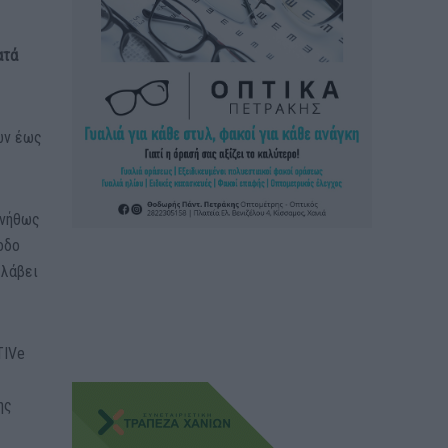
ατά
νών έως
υνήθως
οδο
 λάβει
TIVe
ης