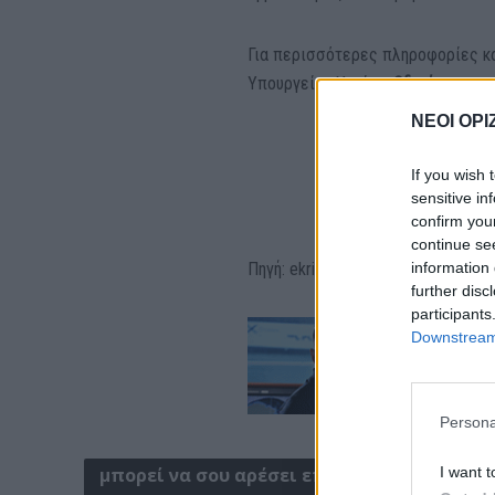
Για περισσότερες πληροφορίες κα
Υπουργείου Υγείας:
Οδηγίες για τ
ΝΕΟΙ ΟΡΙ
If you wish 
sensitive in
confirm you
continue se
information 
Πηγή: ekriti.gr
further disc
participants
Downstream 
Persona
I want t
μπορεί να σου αρέσει επίσης