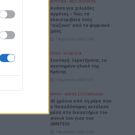
ΑΓΡΟΤΙΚΑ
•
ΝΕΟΙ ΟΡΙΖΟΝΤΕΣ
Ανάσα για χιλιάδες
αγρότες – Πώς τα
ελαιοτριβεία τούς
“σώζουν” από το ψηφιακό
 σε
χάος
ια
7 Αυγούστου 2026 13:30
ΓΕΎΣΗ - ΨΥΧΑΓΩΓΊΑ
Συνταγή: Ξεροτήγανα, το
αγαπημένο γλυκό της
Κρήτης
7 Αυγούστου 2026 13:11
ΚΡΗΤΗ
•
ΜΑΤΙΕΣ ΣΤΟ ΠΑΡΕΛΘΟΝ
43 χρόνια από τη μέρα που
ο Παπαδόσηφος εκτέλεσε
μέσα στο δικαστήριο τον
φονιά του γιου του
(ΒΙΝΤΕΟ)
7 Αυγούστου 2026 12:44