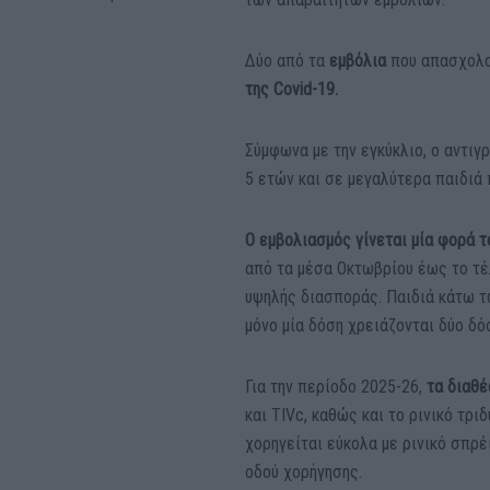
Δύο από τα
εμβόλια
που απασχολο
της Covid-19.
Σύμφωνα με την εγκύκλιο, ο αντιγ
5 ετών και σε μεγαλύτερα παιδιά 
Ο εμβολιασμός γίνεται μία φορά τ
από τα μέσα Οκτωβρίου έως το τέ
υψηλής διασποράς. Παιδιά κάτω τ
μόνο μία δόση χρειάζονται δύο δό
Για την περίοδο 2025-26,
τα διαθ
και TIVc, καθώς και το ρινικό τρι
χορηγείται εύκολα με ρινικό σπρέ
οδού χορήγησης.