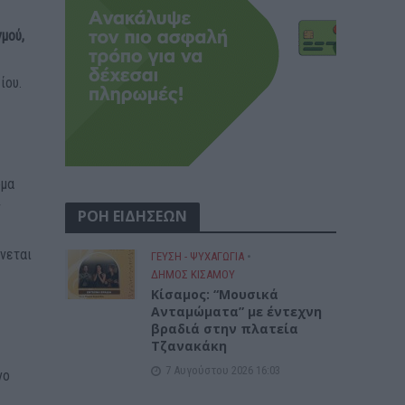
μού,
ίου.
ομα
ν
ΡΟΗ ΕΙΔΗΣΕΩΝ
ίνεται
ΓΕΎΣΗ - ΨΥΧΑΓΩΓΊΑ
•
ΔΉΜΟΣ ΚΙΣΆΜΟΥ
Κίσαμος: “Μουσικά
Ανταμώματα” με έντεχνη
βραδιά στην πλατεία
Τζανακάκη
7 Αυγούστου 2026 16:03
νο