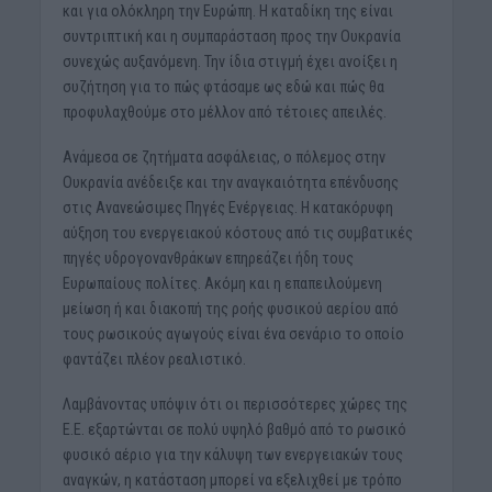
και για ολόκληρη την Ευρώπη. Η καταδίκη της είναι
συντριπτική και η συμπαράσταση προς την Ουκρανία
συνεχώς αυξανόμενη. Την ίδια στιγμή έχει ανοίξει η
συζήτηση για το πώς φτάσαμε ως εδώ και πώς θα
προφυλαχθούμε στο μέλλον από τέτοιες απειλές.
Ανάμεσα σε ζητήματα ασφάλειας, ο πόλεμος στην
Ουκρανία ανέδειξε και την αναγκαιότητα επένδυσης
στις Ανανεώσιμες Πηγές Ενέργειας. Η κατακόρυφη
αύξηση του ενεργειακού κόστους από τις συμβατικές
πηγές υδρογονανθράκων επηρεάζει ήδη τους
Ευρωπαίους πολίτες. Ακόμη και η επαπειλούμενη
μείωση ή και διακοπή της ροής φυσικού αερίου από
τους ρωσικούς αγωγούς είναι ένα σενάριο το οποίο
φαντάζει πλέον ρεαλιστικό.
Λαμβάνοντας υπόψιν ότι οι περισσότερες χώρες της
Ε.Ε. εξαρτώνται σε πολύ υψηλό βαθμό από το ρωσικό
φυσικό αέριο για την κάλυψη των ενεργειακών τους
αναγκών, η κατάσταση μπορεί να εξελιχθεί με τρόπο