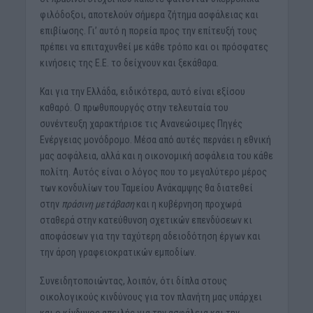
φιλόδοξοι, αποτελούν σήμερα ζήτημα ασφάλειας και
επιβίωσης. Γι’ αυτό η πορεία προς την επίτευξή τους
πρέπει να επιταχυνθεί με κάθε τρόπο και οι πρόσφατες
κινήσεις της Ε.Ε. το δείχνουν και ξεκάθαρα.
Και για την Ελλάδα, ειδικότερα, αυτό είναι εξίσου
καθαρό. Ο πρωθυπουργός στην τελευταία του
συνέντευξη χαρακτήρισε τις Ανανεώσιμες Πηγές
Ενέργειας μονόδρομο. Μέσα από αυτές περνάει η εθνική
μας ασφάλεια, αλλά και η οικονομική ασφάλεια του κάθε
πολίτη. Αυτός είναι ο λόγος που το μεγαλύτερο μέρος
των κονδυλίων του Ταμείου Ανάκαμψης θα διατεθεί
στην
πράσινη μετάβαση
και η κυβέρνηση προχωρά
σταθερά στην κατεύθυνση σχετικών επενδύσεων κι
αποφάσεων για την ταχύτερη αδειοδότηση έργων και
την άρση γραφειοκρατικών εμποδίων.
Συνειδητοποιώντας, λοιπόν, ότι δίπλα στους
οικολογικούς κινδύνους για τον πλανήτη μας υπάρχει
και ο κίνδυνος απειλής για την ασφάλεια και την