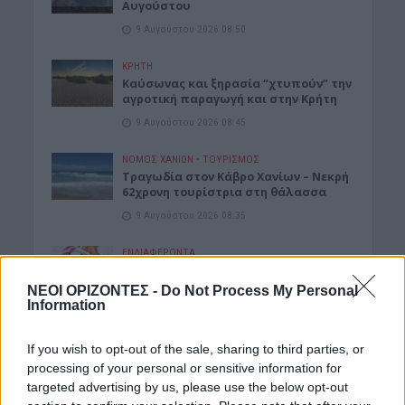
Αυγούστου
9 Αυγούστου 2026 08:50
ΚΡΗΤΗ
Καύσωνας και ξηρασία “χτυπούν” την
αγροτική παραγωγή και στην Κρήτη
9 Αυγούστου 2026 08:45
ΝΟΜΌΣ ΧΑΝΊΩΝ
•
ΤΟΥΡΙΣΜΟΣ
Τραγωδία στον Κάβρο Χανίων – Νεκρή
62χρονη τουρίστρια στη θάλασσα
9 Αυγούστου 2026 08:35
ΕΝΔΙΑΦΕΡΟΝΤΑ
Τα ζώδια της Κυριακής 9 Αυγούστου
ΝΕΟΙ ΟΡΙΖΟΝΤΕΣ -
Do Not Process My Personal
9 Αυγούστου 2026 08:22
Information
ΜΑΤΙΕΣ ΣΤΟ ΠΑΡΕΛΘΟΝ
•
ΠΟΛΙΤΙΚΗ
Έλληνες πρωθυπουργοί που
If you wish to opt-out of the sale, sharing to third parties, or
«έφυγαν» πάμφτωχοι
processing of your personal or sensitive information for
targeted advertising by us, please use the below opt-out
8 Αυγούστου 2026 19:33