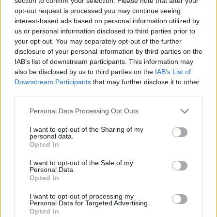
section to confirm your selection. Please note that after your
ΓΕΎΣΗ - ΨΥΧΑΓΩΓΊΑ
opt-out request is processed you may continue seeing
Στάκα, η Κρητική κρέμα γάλακτος –
interest-based ads based on personal information utilized by
Συνταγές με αυγά και πατάτες
us or personal information disclosed to third parties prior to
8 Αυγούστου 2026 16:30
your opt-out. You may separately opt-out of the further
disclosure of your personal information by third parties on the
ΑΓΡΟΤΙΚΑ
IAB’s list of downstream participants. This information may
ΑΑΔΕ: Ποιοι θεωρούνται «ενεργοί
also be disclosed by us to third parties on the
IAB’s List of
αγρότες» – Τι θα κρίνει τις αγροτικές
Downstream Participants
that may further disclose it to other
ενισχύσεις
third parties.
8 Αυγούστου 2026 16:27
Personal Data Processing Opt Outs
ΝΟΜΌΣ ΧΑΝΊΩΝ
•
ΠΑΙΔΕΙΑ - ΕΚΠΑΙΔΕΥΣΗ
Χανιά: Νέες ειδικότητες στη Σχολή
I want to opt-out of the Sharing of my
Ανώτερης Επαγγελματικής
personal data.
Κατάρτισης – Οι ειδικότητες
Opted In
8 Αυγούστου 2026 16:19
I want to opt-out of the Sale of my
Personal Data.
ΓΕΎΣΗ - ΨΥΧΑΓΩΓΊΑ
Opted In
Δελιανά: “Μπαλαντίνεια 2026” με τον
Ηλία Χορευτάκη και το συγκρότημά
I want to opt-out of processing my
του
Personal Data for Targeted Advertising.
Opted In
8 Αυγούστου 2026 14:03