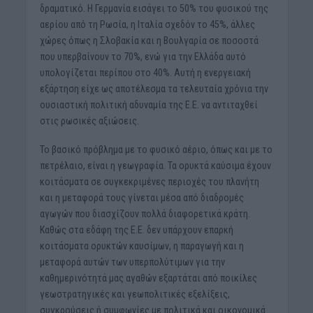
δραματικό. Η Γερμανία εισάγει το 50% του φυσικού της
αερίου από τη Ρωσία, η Ιταλία σχεδόν το 45%, άλλες
χώρες όπως η Σλοβακία και η Βουλγαρία σε ποσοστά
που υπερβαίνουν το 70%, ενώ για την Ελλάδα αυτό
υπολογίζεται περίπου στο 40%. Αυτή η ενεργειακή
εξάρτηση είχε ως αποτέλεσμα τα τελευταία χρόνια την
ουσιαστική πολιτική αδυναμία της Ε.Ε. να αντιταχθεί
στις ρωσικές αξιώσεις.
Το βασικό πρόβλημα με το φυσικό αέριο, όπως και με το
πετρέλαιο, είναι η γεωγραφία. Τα ορυκτά καύσιμα έχουν
κοιτάσματα σε συγκεκριμένες περιοχές του πλανήτη
και η μεταφορά τους γίνεται μέσα από διαδρομές
αγωγών που διασχίζουν πολλά διαφορετικά κράτη.
Καθώς στα εδάφη της Ε.Ε. δεν υπάρχουν επαρκή
κοιτάσματα ορυκτών καυσίμων, η παραγωγή και η
μεταφορά αυτών των υπερπολύτιμων για την
καθημερινότητά μας αγαθών εξαρτάται από ποικίλες
γεωστρατηγικές και γεωπολιτικές εξελίξεις,
συγκρούσεις ή συμφωνίες με πολιτικά και οικονομικά