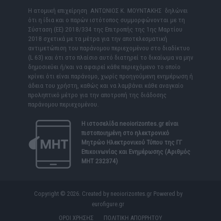
Η ατομική επιχείρηση ΑΝΤΩΝΙΟΣ Κ. ΜΟΥΝΤΑΚΗΣ δηλώνει
ότι η ίδια και ο παρών ιστότοπος συμμορφώνονται με τη
Σύσταση (ΕΕ) 2018/334 της Επιτροπής της 1ης Μαρτίου
2018 σχετικά με τα μέτρα για την αποτελεσματική
αντιμετώπιση του παράνομου περιεχομένου στο διαδίκτυο
(L 63) και ότι στο πλαίσιο αυτό διατηρεί το δικαίωμα να μην
δημοσιεύει ή/και να αφαιρεί κάθε περιεχόμενο το οποίο
κρίνει ότι είναι παράνομο, χωρίς προηγούμενη ενημέρωση ή
άδεια του χρήστη, καθώς και να λαμβάνει κάθε αναγκαίο
προληπτικό μέτρο για την αποτροπή της διάδοσης
παράνομου περιεχομένου.
Η ιστοσελίδα
neoiorizontes.gr
είναι
πιστοποιημένη στο ηλεκτρονικό
Μητρώο Ηλεκτρονικού Τύπου της ΓΓ
Επικοινωνίας και Ενημέρωσης (Αριθμός
ΜΗΤ 232374)
Copyright © 2026. Created by neoiorizontes.gr Powered by
eurofigure.gr
ΟΡΟΙ ΧΡΗΣΗΣ
ΠΟΛΙΤΙΚΗ ΑΠΟΡΡΗΤΟΥ