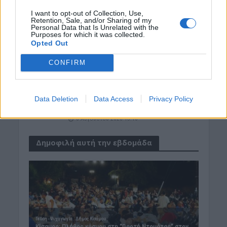
I want to opt-out of Collection, Use,
ΓΕΎΣΗ - ΨΥΧΑΓΩΓΊΑ
•
ΔΉΜΟΣ ΚΙΣΆΜΟΥ
Retention, Sale, and/or Sharing of my
Personal Data that Is Unrelated with the
Kίσαμος: Κρητικό γλέντι με τον
Purposes for which it was collected.
Αντώνη Μαρτσάκη και το συγκρότημά
Opted Out
του στον Κάμπο
8 Αυγούστου 2026 13:59
CONFIRM
ΚΡΗΤΗ
•
ΝΕΟΙ ΟΡΙΖΟΝΤΕΣ
Κρήτη – νοσοκομεία: Κλινικές πάνω
από τα όριά τους με υπαράριθμους
Data Deletion
Data Access
Privacy Policy
ασθενείς
8 Αυγούστου 2026 13:10
Δημοφιλή αυτή την εβδομάδα