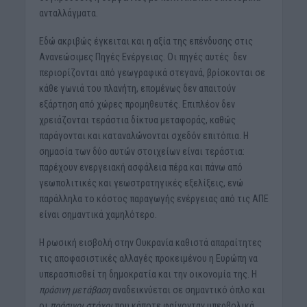
ανταλλάγματα.
Εδώ ακριβώς έγκειται και η αξία της επένδυσης στις
Ανανεώσιμες Πηγές Ενέργειας. Οι πηγές αυτές δεν
περιορίζονται από γεωγραφικά στεγανά, βρίσκονται σε
κάθε γωνιά του πλανήτη, επομένως δεν απαιτούν
εξάρτηση από χώρες προμηθευτές. Επιπλέον δεν
χρειάζονται τεράστια δίκτυα μεταφοράς, καθώς
παράγονται και καταναλώνονται σχεδόν επιτόπια. Η
σημασία των δύο αυτών στοιχείων είναι τεράστια:
παρέχουν ενεργειακή ασφάλεια πέρα και πάνω από
γεωπολιτικές και γεωστρατηγικές εξελίξεις, ενώ
παράλληλα το κόστος παραγωγής ενέργειας από τις ΑΠΕ
είναι σημαντικά χαμηλότερο.
Η ρωσική εισβολή στην Ουκρανία καθιστά απαραίτητες
τις αποφασιστικές αλλαγές προκειμένου η Ευρώπη να
υπερασπισθεί τη δημοκρατία και την οικονομία της. Η
πράσινη μετάβαση
αναδεικνύεται σε σημαντικό όπλο και
οι
πράσινοι στόχοι
που κάποτε φαίνονταν υπερβολικά