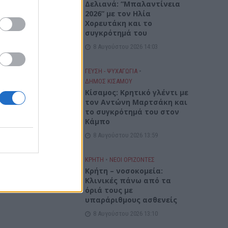
Δελιανά: “Μπαλαντίνεια
2026” με τον Ηλία
Χορευτάκη και το
συγκρότημά του
8 Αυγούστου 2026 14:03
ύνται
τα.
ΓΕΎΣΗ - ΨΥΧΑΓΩΓΊΑ
•
ΔΉΜΟΣ ΚΙΣΆΜΟΥ
Kίσαμος: Κρητικό γλέντι με
τον Αντώνη Μαρτσάκη και
το συγκρότημά του στον
τητες
Κάμπο
8 Αυγούστου 2026 13:59
ΚΡΗΤΗ
•
ΝΕΟΙ ΟΡΙΖΟΝΤΕΣ
 με
Κρήτη – νοσοκομεία:
Κλινικές πάνω από τα
όριά τους με
υπαράριθμους ασθενείς
8 Αυγούστου 2026 13:10