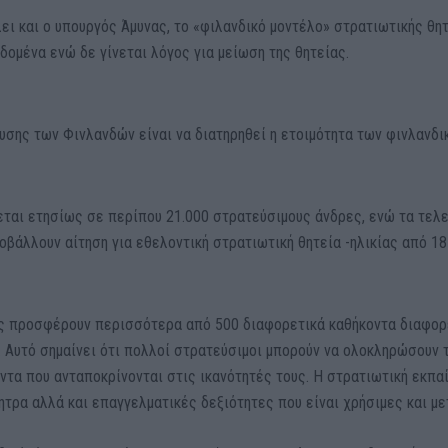
ει και ο υπουργός Άμυνας, το «φιλανδικό μοντέλο» στρατιωτικής θη
ομένα ενώ δε γίνεται λόγος για μείωση της θητείας.
υσης των Φινλανδών είναι να διατηρηθεί η ετοιμότητα των φινλανδ
ται ετησίως σε περίπου 21.000 στρατεύσιμους άνδρες, ενώ τα τελ
οβάλλουν αίτηση για εθελοντική στρατιωτική θητεία -ηλικίας από 1
ις προσφέρουν περισσότερα από 500 διαφορετικά καθήκοντα διαφορ
. Αυτό σημαίνει ότι πολλοί στρατεύσιμοι μπορούν να ολοκληρώσουν 
ντα που ανταποκρίνονται στις ικανότητές τους. Η στρατιωτική εκπα
τρα αλλά και επαγγελματικές δεξιότητες που είναι χρήσιμες και με