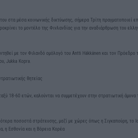
ου στα μέσα κοινωνικής δικτύωσης, σήμερα Τρίτη πραγματοποιεί ε
ροκρίνει το μοντέλο της Φινλανδίας για την αναδιάρθρωση του ελλη
ντηθεί με τον Φιλανδό ομόλογό του Antti Häkkänen και τον Πρόεδρο 
υ, Jukka Kopra.
στρατιωτικής θητείας
αξύ 18-60 ετών, καλούνται να συμμετέχουν στην στρατιωτική άμυνα 
λότερα ποσοστά στράτευσης, μαζί με χώρες όπως η Σιγκαπούρη, το Ι
ία, η Εσθονία και η Βόρεια Κορέα