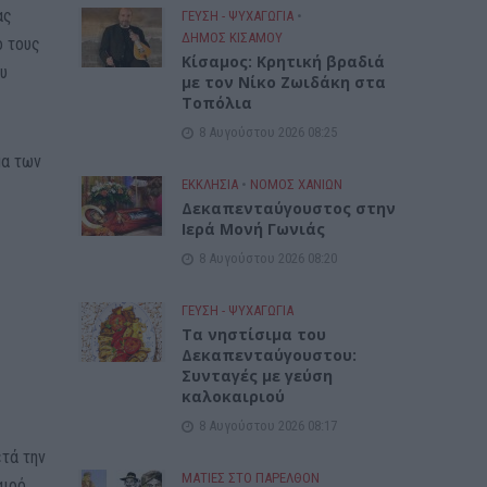
ας
ΓΕΎΣΗ - ΨΥΧΑΓΩΓΊΑ
•
ΔΉΜΟΣ ΚΙΣΆΜΟΥ
ο τους
Kίσαμος: Κρητική βραδιά
ου
με τον Νίκο Ζωιδάκη στα
Τοπόλια
8 Αυγούστου 2026 08:25
μα των
ΕΚΚΛΗΣΙΑ
•
ΝΟΜΌΣ ΧΑΝΊΩΝ
Δεκαπενταύγουστος στην
Ιερά Μονή Γωνιάς
8 Αυγούστου 2026 08:20
ΓΕΎΣΗ - ΨΥΧΑΓΩΓΊΑ
Τα νηστίσιμα του
Δεκαπενταύγουστου:
Συνταγές με γεύση
καλοκαιριού
8 Αυγούστου 2026 08:17
ετά την
ΜΑΤΙΕΣ ΣΤΟ ΠΑΡΕΛΘΟΝ
αιρό