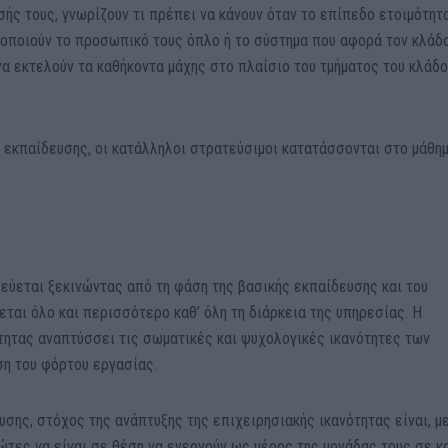
ής τους, γνωρίζουν τι πρέπει να κάνουν όταν το επίπεδο ετοιμότητ
ιμοποιούν το προσωπικό τους όπλο ή το σύστημα που αφορά τον κλάδ
να εκτελούν τα καθήκοντα μάχης στο πλαίσιο του τμήματος του κλάδ
ς εκπαίδευσης, οι κατάλληλοι στρατεύσιμοι κατατάσσονται στο μάθη
δεύεται ξεκινώντας από τη φάση της βασικής εκπαίδευσης και του
εται όλο και περισσότερο καθ’ όλη τη διάρκεια της υπηρεσίας. Η
τητας αναπτύσσει τις σωματικές και ψυχολογικές ικανότητες των
η του φόρτου εργασίας.
υσης, στόχος της ανάπτυξης της επιχειρησιακής ικανότητας είναι, μ
ώτες να είναι σε θέση να ενεργούν ως μέρος της μονάδας τους σε κ