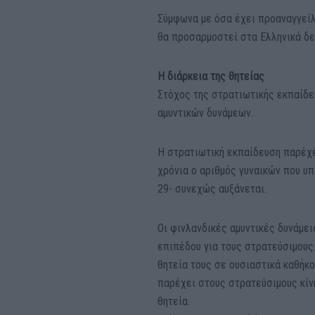
Σύμφωνα με όσα έχει προαναγγείλ
θα προσαρμοστεί στα Ελληνικά δεδ
Η διάρκεια της θητείας
Στόχος της στρατιωτικής εκπαίδε
αμυντικών δυνάμεων.
Η στρατιωτική εκπαίδευση παρέχε
χρόνια ο αριθμός γυναικών που υπ
29- συνεχώς αυξάνεται.
Οι φινλανδικές αμυντικές δυνάμε
επιπέδου για τους στρατεύσιμους
θητεία τους σε ουσιαστικά καθήκο
παρέχει στους στρατεύσιμους κίνη
θητεία.