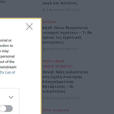
 που
αυγά και πατάτες
8 Αυγούστου 2026 16:30
ΑΓΡΟΤΙΚΑ
ΑΑΔΕ: Ποιοι θεωρούνται
«ενεργοί αγρότες» – Τι θα
ην
κρίνει τις αγροτικές
sonal or
ενισχύσεις
 165,
ection to
8 Αυγούστου 2026 16:27
ou may
 personal
 165
ΝΟΜΌΣ ΧΑΝΊΩΝ
•
out of the
ΠΑΙΔΕΙΑ - ΕΚΠΑΙΔΕΥΣΗ
 downstream
Χανιά: Νέες ειδικότητες
B’s List of
στη Σχολή Ανώτερης
5
Επαγγελματικής
εύονται
Κατάρτισης – Οι
ετούν
ειδικότητες
8 Αυγούστου 2026 16:19
ΓΕΎΣΗ - ΨΥΧΑΓΩΓΊΑ