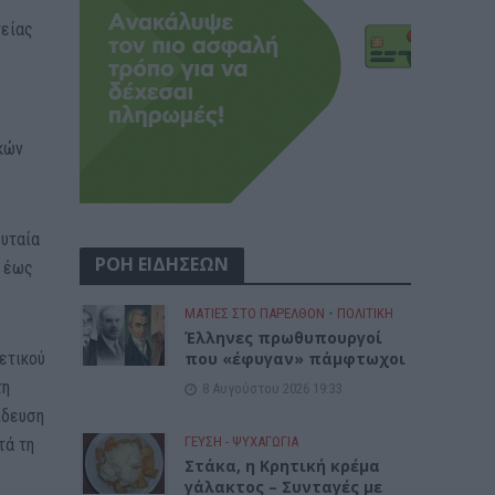
τείας
ικών
ευταία
ΡΟΗ ΕΙΔΗΣΕΩΝ
8 έως
ΜΑΤΙΕΣ ΣΤΟ ΠΑΡΕΛΘΟΝ
•
ΠΟΛΙΤΙΚΗ
Έλληνες πρωθυπουργοί
που «έφυγαν» πάμφτωχοι
ετικού
τη
8 Αυγούστου 2026 19:33
ίδευση
ΓΕΎΣΗ - ΨΥΧΑΓΩΓΊΑ
τά τη
Στάκα, η Κρητική κρέμα
γάλακτος – Συνταγές με