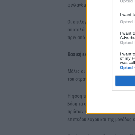
Opted 
φινλανδικών αμυντικών δυνάμεων.
I want t
Οι επιλογές λαμβάνουν υπόψη την
Opted 
αποτελέσματα των αξιολογήσεων τ
I want 
πριν από την είσοδό του στη θητε
Advertis
Opted 
I want t
Βασική εκπαίδευση
of my P
was col
Opted 
Μόλις οι στρατεύσιμοι ολοκληρώσ
του στρατιώτη.
Η φάση της βασικής εκπαίδευσης δ
βάση τα αποτελέσματα της αξιολό
πρώτων εβδομάδων, οι στρατεύσιμ
επιπέδου λόχου και της μονάδας 