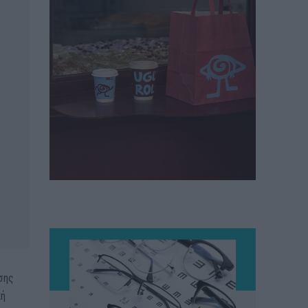
σης
κή