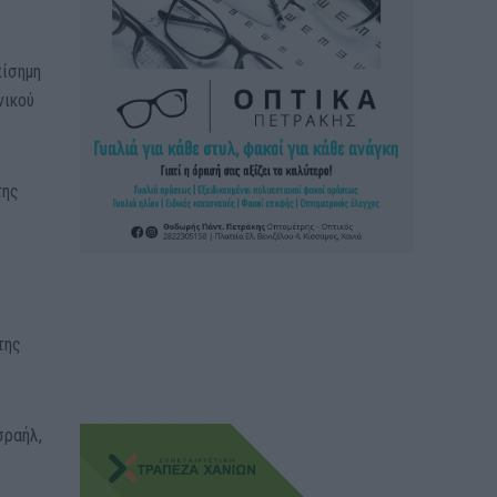
πίσημη
νικού
της
της
σραήλ,