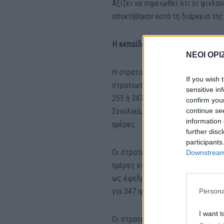
Αξίζει να σημειωθεί ότι οι φινλ
αποκτήθηκαν κατά τη διάρκεια της
Η εκπαίδευση
ΝΕΟΙ ΟΡΙ
Η στρατιωτική εκπαίδευση περιλα
If you wish 
στρατιωτική τους θητεία από την ί
sensitive in
255 ή 347 ημέρες.
confirm you
continue se
Συνολικά, περίπου το 43% των κλ
information 
ημέρες.
further disc
participants
Οι στρατεύσιμοι που εκπαιδεύοντα
Downstream 
ημέρες ενώ όσοι επιλέγουν την άο
ως έφεδροι αξιωματικοί, υπαξιωμα
για 347 ημέρες.
Persona
I want t
Οι στρατεύσιμοι επιλέγονται για