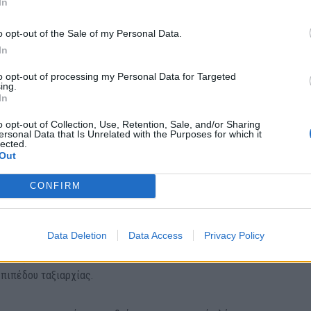
In
o opt-out of the Sale of my Personal Data.
 προθυμία και την καταλληλότητα των κληρωτών, καθώς και τα
In
ων εκπαιδευτών και των συναδέλφων τους. Οι ικανότητες αξιολογο
to opt-out of processing my Personal Data for Targeted
ία, με σκοπό την αξιοποίησή τους σε μελλοντικά υπηρεσιακά καθήκον
ing.
In
o opt-out of Collection, Use, Retention, Sale, and/or Sharing
ersonal Data that Is Unrelated with the Purposes for which it
lected.
Out
ουν τη φάση της βασικής εκπαίδευσης, κατακτούν τις βασικές δεξιό
CONFIRM
ιαρκεί έξι εβδομάδες. Οι νέοι στρατεύσιμοι χωρίζονται σε τμήματα
Data Deletion
Data Access
Privacy Policy
γησης που ολοκληρώθηκε πριν από τη θητεία. Κατά τη διάρκεια των
οι εξοικειώνονται με τον καθημερινό ρυθμό υπηρεσίας της μονάδας
επιπέδου ταξιαρχίας.