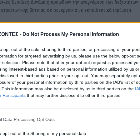
ανδικές Ένοπλες Δυνάμεις προωθούν την αναγνώριση των δεξιοτήτων
 στρατιωτικής θητείας σε συνεργασία με εκπαιδευτικά ιδρύματα.
ΖΟΝΤΕΣ -
Do Not Process My Personal Information
μβάνει διάφορες φάσεις και ενότητες εκπαίδευσης. Όλοι ξεκινούν τ
to opt-out of the sale, sharing to third parties, or processing of your per
δια σειρά. Ανάλογα με την εκπαίδευση, η στρατιωτική θητεία διαρκεί
formation for targeted advertising by us, please use the below opt-out s
r selection. Please note that after your opt-out request is processed y
eing interest-based ads based on personal information utilized by us or
ηρωτών υπηρετεί 347 ημέρες, περίπου το 14% 255 ημέρες και το 43%
disclosed to third parties prior to your opt-out. You may separately opt-
losure of your personal information by third parties on the IAB’s list of
. This information may also be disclosed by us to third parties on the
IA
ι για καθήκοντα που απαιτούν ειδικές ικανότητες υπηρετούν για 16
Participants
that may further disclose it to other third parties.
πλη θητεία, υπηρετούν για 255 ημέρες. Οι στρατεύσιμοι που εκπαιδ
τικοί και για τα πιο απαιτητικά ειδικά καθήκοντα βαθμοφόρων υπηρ
l Data Processing Opt Outs
o opt-out of the Sharing of my personal data.
 συγκεκριμένα προγράμματα εκπαίδευσης με βάση τις ανάγκες των