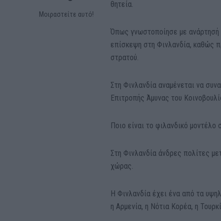
θητεία.
Μοιραστείτε αυτό!
Όπως γνωστοποίησε με ανάρτησή τ
επίσκεψη στη Φινλανδία, καθώς π
στρατού.
Στη Φινλανδία αναμένεται να συνα
Επιτροπής Άμυνας του Κοινοβουλίο
Ποιο είναι το φιλανδικό μοντέλο 
Στη Φινλανδία άνδρες πολίτες μετ
χώρας.
Η Φινλανδία έχει ένα από τα υψη
η Αρμενία, η Νότια Κορέα, η Τουρκ