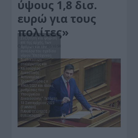
ύψους 1,8 δισ.
ευρώ για τους
πολίτες»
Συζήτηση και ψήφιση
επί της αρχής, των
7 Νοεμβρίου 2025 10:58
άρθρων και του
συνόλου του σχεδίου
νόμου "Επιτάχυνση
διαδικασιών
στελέχωσης και
λειτουργίας
Δικαστικής
Αστυνομίας -
Τροποποιήσεις ν.
4963/2022 και άλλες
ρυθμίσεις του
Υπουργείου
Δικαιοσύνης" Τετάρτη
13 Σεπτεμβρίου 2023
(ΓΙΑΝΝΗΣ
ΠΑΝΑΓΟΠΟΥΛΟΣ /
EUROKINISSI)