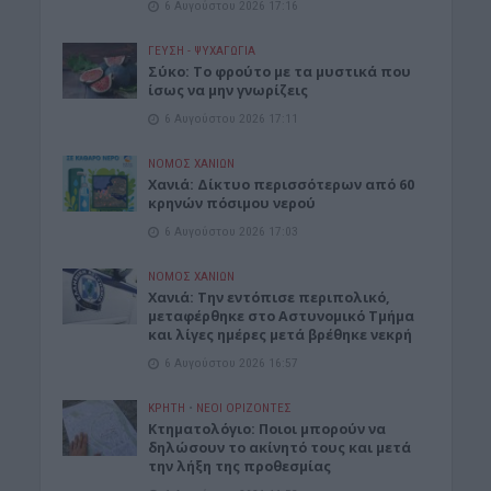
6 Αυγούστου 2026 17:16
ΓΕΎΣΗ - ΨΥΧΑΓΩΓΊΑ
Σύκο: Το φρούτο με τα μυστικά που
ίσως να μην γνωρίζεις
6 Αυγούστου 2026 17:11
ΝΟΜΌΣ ΧΑΝΊΩΝ
Xανιά: Δίκτυο περισσότερων από 60
κρηνών πόσιμου νερού
6 Αυγούστου 2026 17:03
ΝΟΜΌΣ ΧΑΝΊΩΝ
Χανιά: Την εντόπισε περιπολικό,
μεταφέρθηκε στο Αστυνομικό Τμήμα
και λίγες ημέρες μετά βρέθηκε νεκρή
6 Αυγούστου 2026 16:57
ΚΡΗΤΗ
•
ΝΕΟΙ ΟΡΙΖΟΝΤΕΣ
Κτηματολόγιο: Ποιοι μπορούν να
δηλώσουν το ακίνητό τους και μετά
την λήξη της προθεσμίας