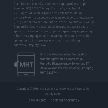
ότι η ίδια και ο παρών ιστότοπος συμμορφώνονται με τη
Σύσταση (ΕΕ) 2018/334 της Επιτροπής της 1ης Μαρτίου
2018 σχετικά με τα μέτρα για την αποτελεσματική
αντιμετώπιση του παράνομου περιεχομένου στο διαδίκτυο
(L 63) και ότι στο πλαίσιο αυτό διατηρεί το δικαίωμα να μην
δημοσιεύει ή/και να αφαιρεί κάθε περιεχόμενο το οποίο
κρίνει ότι είναι παράνομο, χωρίς προηγούμενη ενημέρωση ή
άδεια του χρήστη, καθώς και να λαμβάνει κάθε αναγκαίο
προληπτικό μέτρο για την αποτροπή της διάδοσης
παράνομου περιεχομένου.
Η ιστοσελίδα
neoiorizontes.gr
είναι
πιστοποιημένη στο ηλεκτρονικό
Μητρώο Ηλεκτρονικού Τύπου της ΓΓ
Επικοινωνίας και Ενημέρωσης (Αριθμός
ΜΗΤ 232374)
Copyright © 2026. Created by neoiorizontes.gr Powered by
eurofigure.gr
ΟΡΟΙ ΧΡΗΣΗΣ
ΠΟΛΙΤΙΚΗ ΑΠΟΡΡΗΤΟΥ