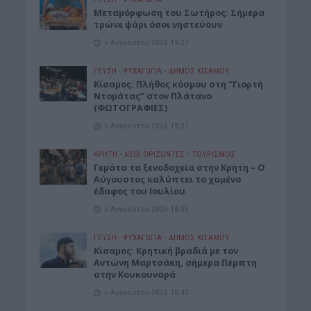
Μεταμόρφωση του Σωτήρος: Σήμερα
τρώνε ψάρι όσοι νηστεύουν
6 Αυγούστου 2026 19:27
ΓΕΎΣΗ - ΨΥΧΑΓΩΓΊΑ
•
ΔΉΜΟΣ ΚΙΣΆΜΟΥ
Κίσαμος: Πλήθος κόσμου στη “Γιορτή
Ντομάτας” στον Πλάτανο
(ΦΩΤΟΓΡΑΦΙΕΣ)
6 Αυγούστου 2026 19:21
ΚΡΗΤΗ
•
ΝΕΟΙ ΟΡΙΖΟΝΤΕΣ
•
ΤΟΥΡΙΣΜΟΣ
Γεμάτα τα ξενοδοχεία στην Κρήτη – Ο
Αύγουστος καλύπτει το χαμένο
έδαφος του Ιουλίου
6 Αυγούστου 2026 18:55
ΓΕΎΣΗ - ΨΥΧΑΓΩΓΊΑ
•
ΔΉΜΟΣ ΚΙΣΆΜΟΥ
Kίσαμος: Κρητική βραδιά με τον
Αντώνη Μαρτσάκη, σήμερα Πέμπτη
στην Κουκουναρά
6 Αυγούστου 2026 18:43