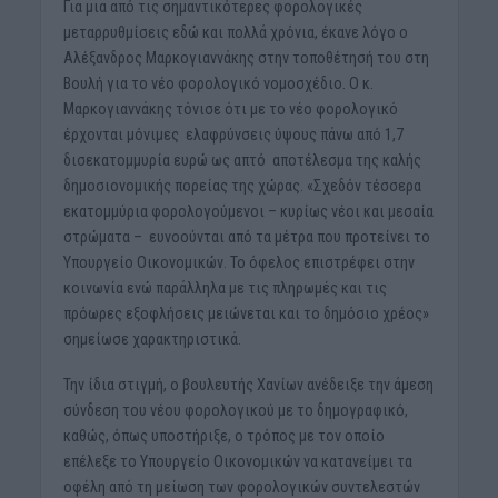
Για μια από τις σημαντικότερες φορολογικές
μεταρρυθμίσεις εδώ και πολλά χρόνια, έκανε λόγο ο
Αλέξανδρος Μαρκογιαννάκης στην τοποθέτησή του στη
Βουλή για το νέο φορολογικό νομοσχέδιο. Ο κ.
Μαρκογιαννάκης τόνισε ότι με το νέο φορολογικό
έρχονται μόνιμες ελαφρύνσεις ύψους πάνω από 1,7
δισεκατομμυρία ευρώ ως απτό αποτέλεσμα της καλής
δημοσιονομικής πορείας της χώρας. «Σχεδόν τέσσερα
εκατομμύρια φορολογούμενοι – κυρίως νέοι και μεσαία
στρώματα – ευνοούνται από τα μέτρα που προτείνει το
Υπουργείο Οικονομικών. Το όφελος επιστρέφει στην
κοινωνία ενώ παράλληλα με τις πληρωμές και τις
πρόωρες εξοφλήσεις μειώνεται και το δημόσιο χρέος»
σημείωσε χαρακτηριστικά.
Την ίδια στιγμή, ο βουλευτής Χανίων ανέδειξε την άμεση
σύνδεση του νέου φορολογικού με το δημογραφικό,
καθώς, όπως υποστήριξε, ο τρόπος με τον οποίο
επέλεξε το Υπουργείο Οικονομικών να κατανείμει τα
οφέλη από τη μείωση των φορολογικών συντελεστών