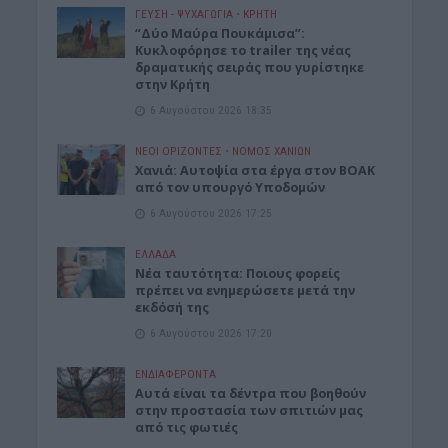
ΓΕΎΣΗ - ΨΥΧΑΓΩΓΊΑ
•
ΚΡΗΤΗ
“Δύο Μαύρα Πουκάμισα”:
Κυκλοφόρησε το trailer της νέας
δραματικής σειράς που γυρίστηκε
στην Κρήτη
6 Αυγούστου 2026 18:35
ΝΕΟΙ ΟΡΙΖΟΝΤΕΣ
•
ΝΟΜΌΣ ΧΑΝΊΩΝ
Χανιά: Αυτοψία στα έργα στον ΒΟΑΚ
από τον υπουργό Υποδομών
6 Αυγούστου 2026 17:25
ΕΛΛΑΔΑ
Νέα ταυτότητα: Ποιους φορείς
πρέπει να ενημερώσετε μετά την
εκδόσή της
6 Αυγούστου 2026 17:20
ΕΝΔΙΑΦΕΡΟΝΤΑ
Αυτά είναι τα δέντρα που βοηθούν
στην προστασία των σπιτιών μας
από τις φωτιές