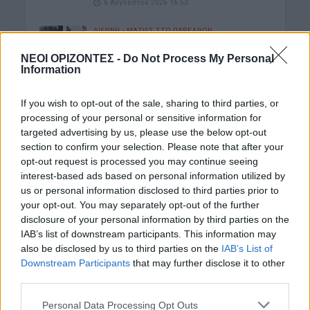
6 Αυγούστου 2026 16:53
ΔΙΕΘΝΗ
•
ΜΑΤΙΕΣ ΣΤΟ ΠΑΡΕΛΘΟΝ
Χιροσίμα: 81 χρόνια από τον πυρηνικό
όλεθρο που άλλαξε την
ΝΕΟΙ ΟΡΙΖΟΝΤΕΣ -
Do Not Process My Personal
ανθρωπότητα
Information
6 Αυγούστου 2026 09:42
If you wish to opt-out of the sale, sharing to third parties, or
ΕΝΔΙΑΦΕΡΟΝΤΑ
processing of your personal or sensitive information for
Tα ζώδια της Πέμπτης 6 Αυγούστου
targeted advertising by us, please use the below opt-out
6 Αυγούστου 2026 08:06
section to confirm your selection. Please note that after your
opt-out request is processed you may continue seeing
interest-based ads based on personal information utilized by
Δημοφιλή αυτή την εβδομάδα
us or personal information disclosed to third parties prior to
your opt-out. You may separately opt-out of the further
disclosure of your personal information by third parties on the
IAB’s list of downstream participants. This information may
also be disclosed by us to third parties on the
IAB’s List of
Downstream Participants
that may further disclose it to other
third parties.
Personal Data Processing Opt Outs