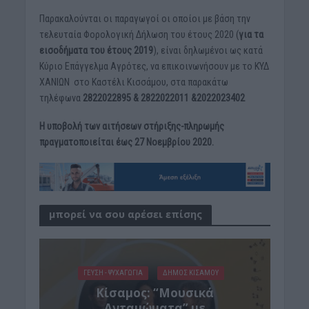
Παρακαλούνται οι παραγωγοί οι οποίοι με βάση την
τελευταία Φορολογική Δήλωση του έτους 2020 (
για τα
εισοδήματα του έτους 2019
), είναι δηλωμένοι ως κατά
Κύριο Επάγγελμα Αγρότες, να επικοινωνήσουν με το ΚΥΔ
ΧΑΝΙΩΝ στο Καστέλι Κισσάμου, στα παρακάτω
τηλέφωνα
2822022895 & 2822022011 &2022023402
Η υποβολή των αιτήσεων στήριξης-πληρωμής
πραγματοποιείται έως 27 Νοεμβρίου 2020.
μπορεί να σου αρέσει επίσης
ΓΕΎΣΗ - ΨΥΧΑΓΩΓΊΑ
ΔΉΜΟΣ ΚΙΣΆΜΟΥ
Κίσαμος: “Μουσικά
Ανταμώματα” με