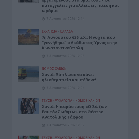
εργαζόμενους στα όριά τους – Οι
καταγγελίες για ελλείψεις, πίεση και
ωράρια
7 Αυγούστου 2026 12:14
ΕΚΚΛΗΣΙΑ
•
ΕΛΛΑΔΑ
7η Αυγούστου 626 μ.Χ.: Η νύχτα που
“γεννήθηκε” ο Ακάθιστος Ύμνος στην
Κωνσταντινούπολη
7 Αυγούστου 2026 12:06
ΝΟΜΌΣ ΧΑΝΊΩΝ
Χανιά: Ξάπλωσε να κάνει
ηλιοθεραπεία και πέθανε!
7 Αυγούστου 2026 12:04
ΓΕΎΣΗ - ΨΥΧΑΓΩΓΊΑ
•
ΝΟΜΌΣ ΧΑΝΊΩΝ
Χανιά: Η παράσταση «Ο Σώζων
Εαυτόν Σωθήτω» στο Θέατρο
Ανατολικής Τάφρου
7 Αυγούστου 2026 12:02
ΓΕΎΣΗ - ΨΥΧΑΓΩΓΊΑ
•
ΝΟΜΌΣ ΧΑΝΊΩΝ