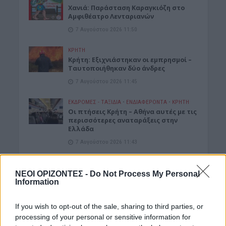
Xανιά: Παράσταση Καραγκιόζη στο
Αμφιθέατρο Λενταριανών
7 Αυγούστου 2026 11:50
ΚΡΗΤΗ
Κρήτη: Εξιχνιάστηκαν οι εμπρησμοί –
Ταυτοποιήθηκαν δύο άνδρες
7 Αυγούστου 2026 11:45
ΕΚΔΡΟΜΈΣ - ΤΑΞΊΔΙΑ
•
ΕΝΔΙΑΦΕΡΟΝΤΑ
•
ΚΡΗΤΗ
Οι πτήσεις Κρήτη – Αθήνα αυτές με τις
περισσότερες αναταράξεις στην
Ελλάδα
7 Αυγούστου 2026 11:43
Δημοφιλή αυτή την εβδομάδα
ΝΕΟΙ ΟΡΙΖΟΝΤΕΣ -
Do Not Process My Personal
Information
If you wish to opt-out of the sale, sharing to third parties, or
processing of your personal or sensitive information for