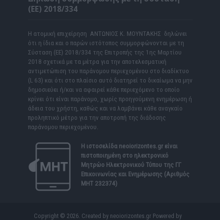
(ΕΕ) 2018/334
Η ατομική επιχείρηση ΑΝΤΩΝΙΟΣ Κ. ΜΟΥΝΤΑΚΗΣ δηλώνει
ότι η ίδια και ο παρών ιστότοπος συμμορφώνονται με τη
Σύσταση (ΕΕ) 2018/334 της Επιτροπής της 1ης Μαρτίου
2018 σχετικά με τα μέτρα για την αποτελεσματική
αντιμετώπιση του παράνομου περιεχομένου στο διαδίκτυο
(L 63) και ότι στο πλαίσιο αυτό διατηρεί το δικαίωμα να μην
δημοσιεύει ή/και να αφαιρεί κάθε περιεχόμενο το οποίο
κρίνει ότι είναι παράνομο, χωρίς προηγούμενη ενημέρωση ή
άδεια του χρήστη, καθώς και να λαμβάνει κάθε αναγκαίο
προληπτικό μέτρο για την αποτροπή της διάδοσης
παράνομου περιεχομένου.
Η ιστοσελίδα
neoiorizontes.gr
είναι
πιστοποιημένη στο ηλεκτρονικό
Μητρώο Ηλεκτρονικού Τύπου της ΓΓ
Επικοινωνίας και Ενημέρωσης (Αριθμός
ΜΗΤ 232374)
Copyright © 2026. Created by neoiorizontes.gr Powered by