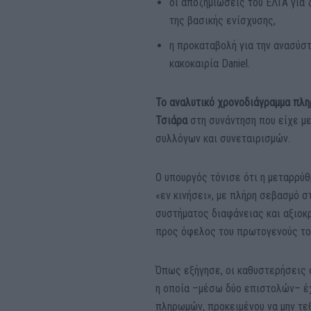
οι αποζημιώσεις του ΕΛΓΑ για 
της βασικής ενίσχυσης,
η προκαταβολή για την ανασύσ
κακοκαιρία Daniel.
Το αναλυτικό χρονοδιάγραμμα πλ
Τσιάρα
στη συνάντηση που είχε μ
συλλόγων και συνεταιρισμών.
Ο υπουργός τόνισε ότι η μεταρρύ
«εν κινήσει», με πλήρη σεβασμό σ
συστήματος διαφάνειας και αξιοκρ
προς όφελος του πρωτογενούς το
Όπως εξήγησε, οι καθυστερήσεις 
η οποία –μέσω δύο επιστολών– έχ
πληρωμών, προκειμένου να μην τε