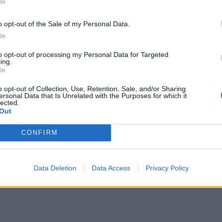
In
 γιορτάζουν σήμερα 6
εμφάνιση και η πρόκριση
Αυγούστου
κριθεί στη Σόφια για τ
o opt-out of the Sale of my Personal Data.
Παναθηναϊκό
6 Αυγούστου 2026
In
6 Αυγούστου 2026
to opt-out of processing my Personal Data for Targeted
ing.
In
o opt-out of Collection, Use, Retention, Sale, and/or Sharing
ersonal Data that Is Unrelated with the Purposes for which it
lected.
Out
CONFIRM
Data Deletion
Data Access
Privacy Policy