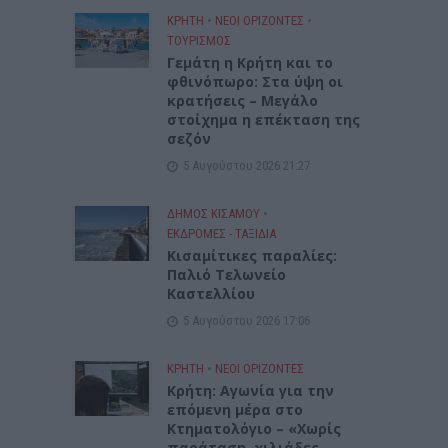
ΚΡΗΤΗ
•
ΝΕΟΙ ΟΡΙΖΟΝΤΕΣ
•
ΤΟΥΡΙΣΜΟΣ
Γεμάτη η Κρήτη και το
φθινόπωρο: Στα ύψη οι
κρατήσεις – Μεγάλο
στοίχημα η επέκταση της
σεζόν
5 Αυγούστου 2026 21:27
ΔΉΜΟΣ ΚΙΣΆΜΟΥ
•
ΕΚΔΡΟΜΈΣ - ΤΑΞΊΔΙΑ
Kισαμίτικες παραλίες:
Παλιό Τελωνείο
Καστελλίου
5 Αυγούστου 2026 17:06
ΚΡΗΤΗ
•
ΝΕΟΙ ΟΡΙΖΟΝΤΕΣ
Kρήτη: Αγωνία για την
επόμενη μέρα στο
Κτηματολόγιο – «Χωρίς
παράταση, χιλιάδες