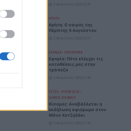
5 Αυγούστου 2026 22:47
 θα
ον
ΚΡΗΤΗ
Κρήτη: Ο καιρός της
Πέμπτης 6 Αυγούστου
5 Αυγούστου 2026 22:31
ΕΛΛΑΔΑ
•
ΟΙΚΟΝΟΜΙΑ
Εφορία: Πότε ελέγχει τις
καταθέσεις μας στην
τράπεζα
5 Αυγούστου 2026 21:40
ΓΕΎΣΗ - ΨΥΧΑΓΩΓΊΑ
•
ΔΉΜΟΣ ΚΙΣΆΜΟΥ
Κίσαμος: Αναβάλλεται η
εκδήλωση αφιέρωμα στον
Μάνο Χατζηδάκι
5 Αυγούστου 2026 21:34