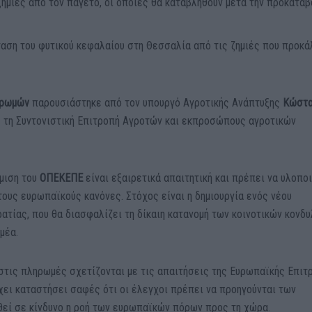
ζημιές από τον παγετό, οι οποίες θα καταβληθούν μετά την προκατα
ταση του φυτικού κεφαλαίου στη Θεσσαλία από τις ζημιές που προκά
ηρωμών
παρουσιάστηκε από τον υπουργό Αγροτικής Ανάπτυξης
Κώστ
ε τη Συντονιστική Επιτροπή Αγροτών και εκπροσώπους αγροτικών
θμιση του
ΟΠΕΚΕΠΕ
είναι εξαιρετικά απαιτητική και πρέπει να υλοπο
τους ευρωπαϊκούς κανόνες. Στόχος είναι η δημιουργία ενός νέου
ατίας, που θα διασφαλίζει τη δίκαιη κατανομή των κοινοτικών κονδ
μέα.
στις πληρωμές σχετίζονται με τις απαιτήσεις της Ευρωπαϊκής Επιτ
ει καταστήσει σαφές ότι οι έλεγχοι πρέπει να προηγούνται των
θεί σε κίνδυνο η ροή των ευρωπαϊκών πόρων προς τη χώρα.