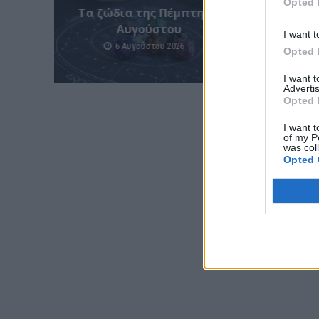
Opted 
Tα ζώδια της Πέμπτης 6
Ποιοι
Αυγούστου
I want t
6 Αυγούστου 2026
Opted 
I want 
Advertis
Opted 
I want t
of my P
was col
Opted 