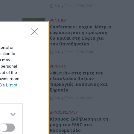
6 Αυγούστου 2026 08:03
ΑΘΛΗΤΙΚΑ
Conference League: Μέτρια
εμφάνιση και η πρόκριση
θα κριθεί στη Σόφια για
τον Παναθηναϊκό
sonal or
6 Αυγούστου 2026 08:00
ection to
ou may
 personal
ΑΓΡΟΤΙΚΑ
out of the
«Φωτιά» στις τιμές του
ελαιολάδου βάζουν
 downstream
πυρκαγιές, καύσωνας και
B’s List of
ξηρασία
5 Αυγούστου 2026 23:03
ΔΉΜΟΣ ΚΙΣΆΜΟΥ
Κίσαμος: Εκδήλωση για τη
μάχη του ΕΛΑΣ στο
Κατσοματάδο
ρια