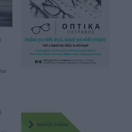
η
 που
,