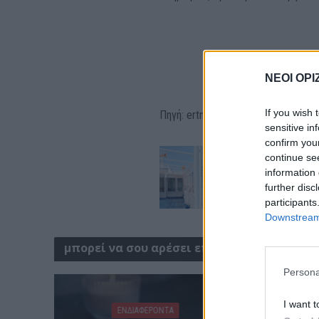
ΝΕΟΙ ΟΡΙ
If you wish 
Πηγή: ertnews.gr
sensitive in
confirm you
continue se
information 
further disc
participants
Downstream 
μπορεί να σου αρέσει επίσης
Persona
I want t
ΕΝΔΙΑΦΕΡΟΝΤΑ