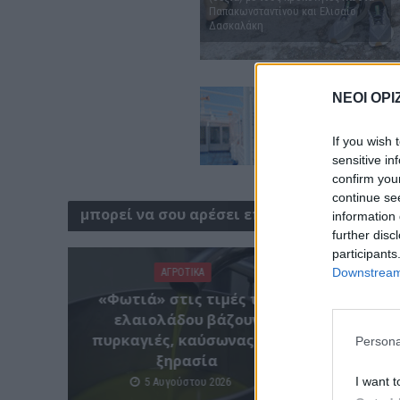
Παπακωνσταντίνου και Ελισαίο
Δασκαλάκη
ΝΕΟΙ ΟΡΙ
If you wish 
sensitive in
confirm you
continue se
μπορεί να σου αρέσει επίσης
information 
further disc
participants
Downstream 
ΑΓΡΟΤΙΚΑ
«Φωτιά» στις τιμές του
Κίσαμ
ελαιολάδου βάζουν
μ
πυρκαγιές, καύσωνας και
Persona
ξηρασία
I want t
5 Αυγούστου 2026