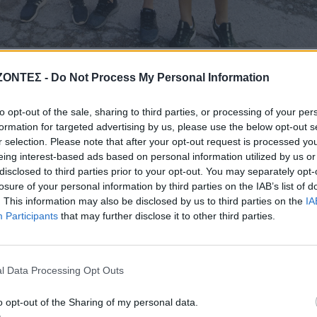
ΖΟΝΤΕΣ -
Do Not Process My Personal Information
to opt-out of the sale, sharing to third parties, or processing of your per
formation for targeted advertising by us, please use the below opt-out s
r selection. Please note that after your opt-out request is processed y
eing interest-based ads based on personal information utilized by us or
disclosed to third parties prior to your opt-out. You may separately opt-
losure of your personal information by third parties on the IAB’s list of
. This information may also be disclosed by us to third parties on the
IA
Participants
that may further disclose it to other third parties.
ΔΉΜΟΣ ΚΙΣΆΜΟΥ
ΚΡΗΤΗ
ος: Εκδήλωση για τη
Κρήτη: Ο καιρός της
άχη του ΕΛΑΣ στο
Πέμπτης 6 Αυγούστου
l Data Processing Opt Outs
Κατσοματάδο
5 Αυγούστου 2026
5 Αυγούστου 2026
o opt-out of the Sharing of my personal data.