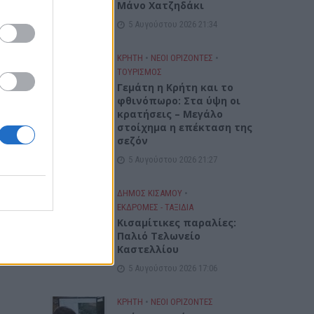
Μάνο Χατζηδάκι
5 Αυγούστου 2026 21:34
ΚΡΗΤΗ
•
ΝΕΟΙ ΟΡΙΖΟΝΤΕΣ
•
ΤΟΥΡΙΣΜΟΣ
Γεμάτη η Κρήτη και το
φθινόπωρο: Στα ύψη οι
κρατήσεις – Μεγάλο
στοίχημα η επέκταση της
σεζόν
5 Αυγούστου 2026 21:27
ΔΉΜΟΣ ΚΙΣΆΜΟΥ
•
ΕΚΔΡΟΜΈΣ - ΤΑΞΊΔΙΑ
Kισαμίτικες παραλίες:
Παλιό Τελωνείο
Καστελλίου
5 Αυγούστου 2026 17:06
ΚΡΗΤΗ
•
ΝΕΟΙ ΟΡΙΖΟΝΤΕΣ