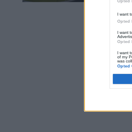
Opted 
I want t
Opted 
I want 
Advertis
Opted 
I want t
of my P
was col
Opted 