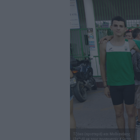
Τζόκα (αριστερά) και Μοδιανάκης
(δεξιά) με τους προπονητές Κώστα