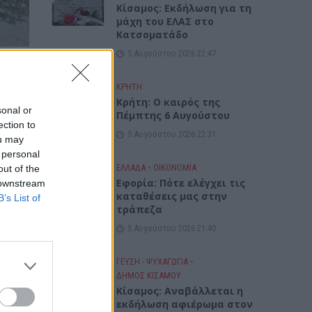
Κίσαμος: Εκδήλωση για τη
μάχη του ΕΛΑΣ στο
Κατσοματάδο
5 Αυγούστου 2026 22:47
ΚΡΗΤΗ
Κρήτη: Ο καιρός της
sonal or
Πέμπτης 6 Αυγούστου
ection to
5 Αυγούστου 2026 22:31
ou may
 personal
ΕΛΛΑΔΑ
•
ΟΙΚΟΝΟΜΙΑ
out of the
Εφορία: Πότε ελέγχει τις
 downstream
καταθέσεις μας στην
B’s List of
τράπεζα
5 Αυγούστου 2026 21:40
ΓΕΎΣΗ - ΨΥΧΑΓΩΓΊΑ
•
ΔΉΜΟΣ ΚΙΣΆΜΟΥ
Κίσαμος: Αναβάλλεται η
εκδήλωση αφιέρωμα στον