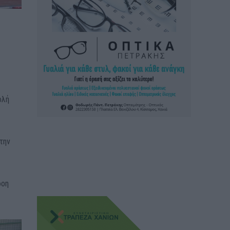
ολή
την
δοη