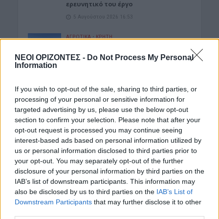
ερευνητικό του έργο
5 Αυγούστου 2026 16:53
ΑΓΡΟΤΙΚΑ
•
ΚΡΗΤΗ
Κρήτη – αγροτοκτηνοτρόφοι:
Συσσωρεύονται τα προβλήματα –
ΝΕΟΙ ΟΡΙΖΟΝΤΕΣ -
Do Not Process My Personal
Έρχονται αντιδράσεις
Information
5 Αυγούστου 2026 16:48
If you wish to opt-out of the sale, sharing to third parties, or
ΚΡΗΤΗ
•
ΝΕΟΙ ΟΡΙΖΟΝΤΕΣ
processing of your personal or sensitive information for
Κρήτη: Τραγικές ελλείψεις στα
targeted advertising by us, please use the below opt-out
φαρμακεία – Λείπουν ακόμη και
section to confirm your selection. Please note that after your
κολλύρια
opt-out request is processed you may continue seeing
5 Αυγούστου 2026 16:46
interest-based ads based on personal information utilized by
us or personal information disclosed to third parties prior to
Δημοφιλή αυτή την εβδομάδα
your opt-out. You may separately opt-out of the further
disclosure of your personal information by third parties on the
IAB’s list of downstream participants. This information may
also be disclosed by us to third parties on the
IAB’s List of
Downstream Participants
that may further disclose it to other
third parties.