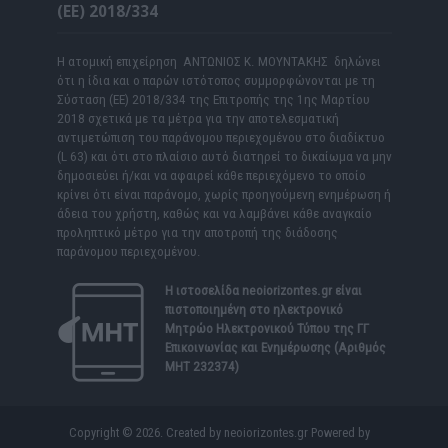
(ΕΕ) 2018/334
Η ατομική επιχείρηση ΑΝΤΩΝΙΟΣ Κ. ΜΟΥΝΤΑΚΗΣ δηλώνει
ότι η ίδια και ο παρών ιστότοπος συμμορφώνονται με τη
Σύσταση (ΕΕ) 2018/334 της Επιτροπής της 1ης Μαρτίου
2018 σχετικά με τα μέτρα για την αποτελεσματική
αντιμετώπιση του παράνομου περιεχομένου στο διαδίκτυο
(L 63) και ότι στο πλαίσιο αυτό διατηρεί το δικαίωμα να μην
δημοσιεύει ή/και να αφαιρεί κάθε περιεχόμενο το οποίο
κρίνει ότι είναι παράνομο, χωρίς προηγούμενη ενημέρωση ή
άδεια του χρήστη, καθώς και να λαμβάνει κάθε αναγκαίο
προληπτικό μέτρο για την αποτροπή της διάδοσης
παράνομου περιεχομένου.
Η ιστοσελίδα
neoiorizontes.gr
είναι
πιστοποιημένη στο ηλεκτρονικό
Μητρώο Ηλεκτρονικού Τύπου της ΓΓ
Επικοινωνίας και Ενημέρωσης (Αριθμός
ΜΗΤ 232374)
Copyright © 2026. Created by neoiorizontes.gr Powered by