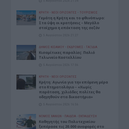
5 Αυγούστου 2026 21:34
ΚΡΗΤΗ
•
ΝΕΟΙ ΟΡΙΖΟΝΤΕΣ
•
ΤΟΥΡΙΣΜΟΣ
Γεμάτη η Κρήτη και το φθινόπωρο:
Στα ύψη οι κρατήσεις – Μεγάλο
στοίχημα η επέκταση της σεζόν
5 Αυγούστου 2026 21:27
ΔΉΜΟΣ ΚΙΣΆΜΟΥ
•
ΕΚΔΡΟΜΈΣ - ΤΑΞΊΔΙΑ
Kισαμίτικες παραλίες: Παλιό
Τελωνείο Καστελλίου
5 Αυγούστου 2026 17:06
ΚΡΗΤΗ
•
ΝΕΟΙ ΟΡΙΖΟΝΤΕΣ
Kρήτη: Αγωνία για την επόμενη μέρα
στο Κτηματολόγιο – «Χωρίς
παράταση, χιλιάδες πολίτες θα
οδηγηθούν στα δικαστήρια»
5 Αυγούστου 2026 16:56
ΝΟΜΌΣ ΧΑΝΊΩΝ
•
ΠΑΙΔΕΙΑ - ΕΚΠΑΙΔΕΥΣΗ
Καθηγητής του Πολυτεχνείου
ξεπέρασε τις 20.000 αναφορές στο