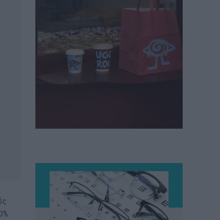
ές
00%