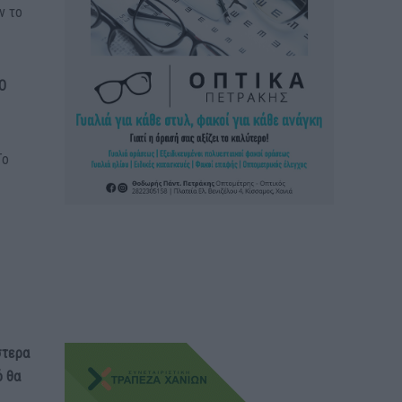
ν το
Ο
Το
στερα
ό θα