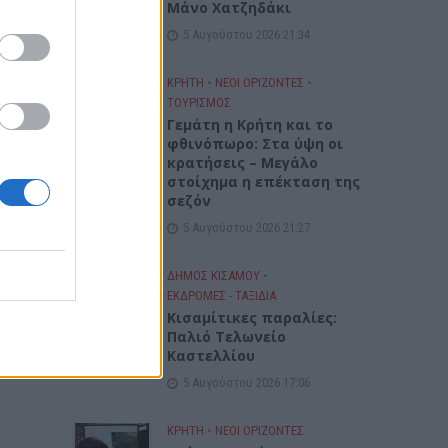
Μάνο Χατζηδάκι
5 Αυγούστου 2026 21:34
ΚΡΗΤΗ
•
ΝΕΟΙ ΟΡΙΖΟΝΤΕΣ
•
ΤΟΥΡΙΣΜΟΣ
Γεμάτη η Κρήτη και το
φθινόπωρο: Στα ύψη οι
κρατήσεις – Μεγάλο
στοίχημα η επέκταση της
σεζόν
5 Αυγούστου 2026 21:27
ΔΉΜΟΣ ΚΙΣΆΜΟΥ
•
ΕΚΔΡΟΜΈΣ - ΤΑΞΊΔΙΑ
Kισαμίτικες παραλίες:
Παλιό Τελωνείο
Καστελλίου
5 Αυγούστου 2026 17:06
ΚΡΗΤΗ
•
ΝΕΟΙ ΟΡΙΖΟΝΤΕΣ