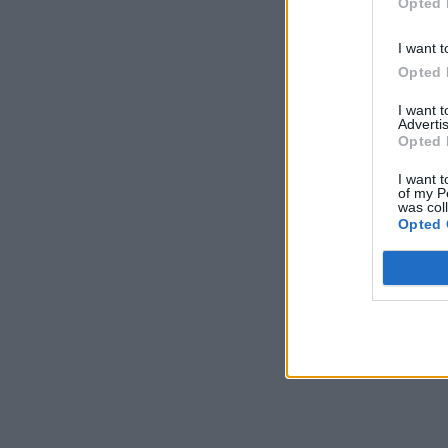
Opted 
I want t
Opted 
I want 
Advertis
Opted 
I want t
of my P
was col
Opted 