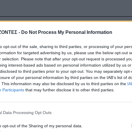
ΖΟΝΤΕΣ -
Do Not Process My Personal Information
ΔΉΜΟΣ ΚΙΣΆΜΟΥ
ΚΡΗΤΗ
ος: Εκδήλωση για τη
Κρήτη: Ο καιρός της
to opt-out of the sale, sharing to third parties, or processing of your per
άχη του ΕΛΑΣ στο
Πέμπτης 6 Αυγούστου
formation for targeted advertising by us, please use the below opt-out s
Κατσοματάδο
r selection. Please note that after your opt-out request is processed y
5 Αυγούστου 2026
5 Αυγούστου 2026
eing interest-based ads based on personal information utilized by us or
disclosed to third parties prior to your opt-out. You may separately opt-
losure of your personal information by third parties on the IAB’s list of
. This information may also be disclosed by us to third parties on the
IA
Participants
that may further disclose it to other third parties.
l Data Processing Opt Outs
o opt-out of the Sharing of my personal data.