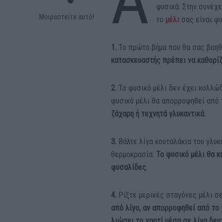
A
φυσικά. Στην συνέχε
Μοιραστείτε αυτό!
το
μέλι
σας είναι φ
1.
Το πρώτο βήμα που θα σας βοηθή
κατασκευαστής πρέπει να καθορίζ
2.
Το φυσικό μέλι δεν έχει κολλώδ
φυσικό μέλι θα απορροφηθεί από 
ζάχαρη ή τεχνητά γλυκαντικά.
3.
Βάλτε λίγα κουταλάκια του γλυκ
θερμοκρασία.
Το φυσικό μέλι θα 
φυσαλίδες.
4.
Ρίξτε μερικές σταγόνες μέλι σε
από λίγο, αν απορροφηθεί από το 
λιώσει το χαρτί μέσα σε λίγα δε