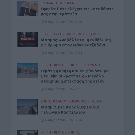
ΕΛΛΑΔΑ
•
ΟΙΚΟΝΟΜΙΑ
Εφορία: Πότε ελέγχει τις καταθέσεις
μας στην τράπεζα
5 Αυγούστου 2026 21:40
ΓΕΎΣΗ - ΨΥΧΑΓΩΓΊΑ
•
ΔΉΜΟΣ ΚΙΣΆΜΟΥ
Κίσαμος: Αναβάλλεται η εκδήλωση
αφιέρωμα στον Μάνο Χατζηδάκι
5 Αυγούστου 2026 21:34
ΚΡΗΤΗ
•
ΝΕΟΙ ΟΡΙΖΟΝΤΕΣ
•
ΤΟΥΡΙΣΜΟΣ
Γεμάτη η Κρήτη και το φθινόπωρο:
Στα ύψη οι κρατήσεις – Μεγάλο
στοίχημα η επέκταση της σεζόν
5 Αυγούστου 2026 21:27
ΔΉΜΟΣ ΚΙΣΆΜΟΥ
•
ΕΚΔΡΟΜΈΣ - ΤΑΞΊΔΙΑ
Kισαμίτικες παραλίες: Παλιό
Τελωνείο Καστελλίου
5 Αυγούστου 2026 17:06
ΚΡΗΤΗ
•
ΝΕΟΙ ΟΡΙΖΟΝΤΕΣ