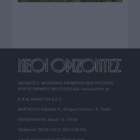
ΑΝΤΩΝΙΟΣ Κ. ΜΟΥΝΤΑΚΗΣ ΕΦΗΜΕΡΙΔΑ ΝΕΟΙ ΟΡΙΖΟΝΤΕΣ
ΚΡΗΤΗΣ ΕΝΗΜΕΡΩΤΙΚΗ ΙΣΤΟΣΕΛΙΔΑ: neoiorizontes.gr
Α.Φ.Μ. 044965796 Δ.Ο.Υ.
ΑΝΑΓΝΩΣΤΗ ΣΚΑΛΙΔΗ 91, Κίσαμος Χανίων Τ.Κ. 73400
ΚΑΡΑΪΣΚΑΚΗ 94, Χανιά Τ.Κ. 73100
Τηλέφωνα: 28220 23615, 28210 88.066
e-mail: neoiorizontes1992@gmail.com