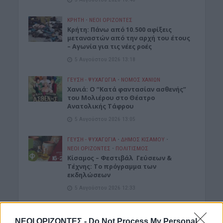
ΚΡΗΤΗ
•
ΝΕΟΙ ΟΡΙΖΟΝΤΕΣ
Κρήτη: Πάνω από 10.500 αφίξεις
μεταναστών από την αρχή του έτους
– Αγωνία για τις νέες ροές
5 Αυγούστου 2026 13:18
ΓΕΎΣΗ - ΨΥΧΑΓΩΓΊΑ
•
ΝΟΜΌΣ ΧΑΝΊΩΝ
Χανιά: Ο “Κατά φαντασίαν ασθενής”
του Μολιέρου στο Θέατρο
Ανατολικής Τάφρου
5 Αυγούστου 2026 13:05
ΓΕΎΣΗ - ΨΥΧΑΓΩΓΊΑ
•
ΔΉΜΟΣ ΚΙΣΆΜΟΥ
•
ΝΕΟΙ ΟΡΙΖΟΝΤΕΣ
•
ΠΟΛΙΤΙΣΜΟΣ
Κίσαμος – Φεστιβάλ Γεύσεων &
Τέχνης: Το πρόγραμμα των
εκδηλώσεων
5 Αυγούστου 2026 12:33
ΓΕΎΣΗ - ΨΥΧΑΓΩΓΊΑ
•
ΔΉΜΟΣ ΚΙΣΆΜΟΥ
Κίσαμος: Παραδοσιακό πανηγύρι στα
ΝΕΟΙ ΟΡΙΖΟΝΤΕΣ -
Do Not Process My Personal