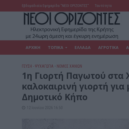
Εβδομαδιαία Εφημερίδα ‘’ΝΕΟΙ ΟΡΙΖΟΝΤΕΣ’’
Ταυτότητα
ΑΡΧΙΚΗ
ΤΟΠΙΚΑ
ΕΛΛΑΔΑ
ΑΓΡΟΤΙΚΑ
Α
ΓΕΎΣΗ - ΨΥΧΑΓΩΓΊΑ
•
ΝΟΜΌΣ ΧΑΝΊΩΝ
1η Γιορτή Παγωτού στα 
καλοκαιρινή γιορτή για 
Δημοτικό Κήπο
12 Ιουνίου 2026 16:50