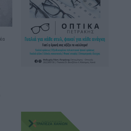
νέα
ν
α