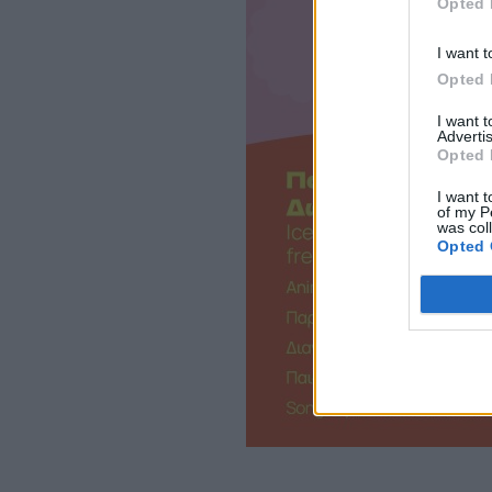
Opted 
I want t
Opted 
I want 
Advertis
Opted 
I want t
of my P
was col
Opted 