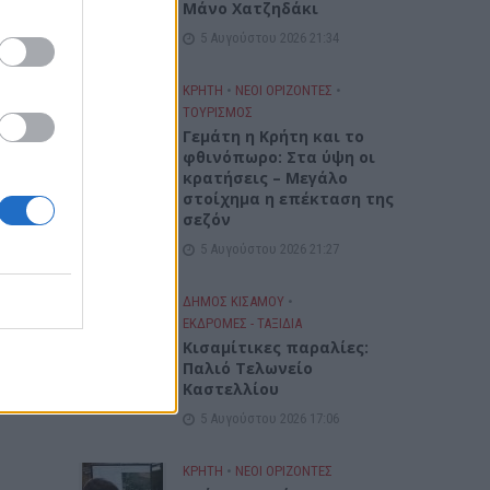
Μάνο Χατζηδάκι
5 Αυγούστου 2026 21:34
ΚΡΗΤΗ
•
ΝΕΟΙ ΟΡΙΖΟΝΤΕΣ
•
ΤΟΥΡΙΣΜΟΣ
Γεμάτη η Κρήτη και το
φθινόπωρο: Στα ύψη οι
κρατήσεις – Μεγάλο
στοίχημα η επέκταση της
σεζόν
5 Αυγούστου 2026 21:27
ΔΉΜΟΣ ΚΙΣΆΜΟΥ
•
ΕΚΔΡΟΜΈΣ - ΤΑΞΊΔΙΑ
Kισαμίτικες παραλίες:
Παλιό Τελωνείο
Καστελλίου
5 Αυγούστου 2026 17:06
ΚΡΗΤΗ
•
ΝΕΟΙ ΟΡΙΖΟΝΤΕΣ