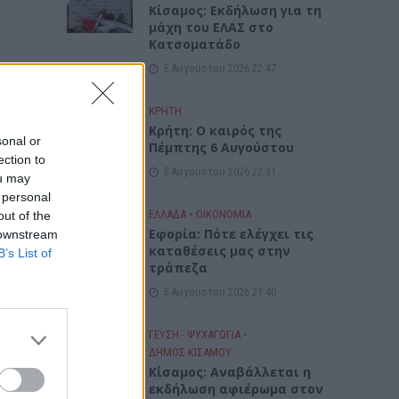
Κίσαμος: Εκδήλωση για τη
μάχη του ΕΛΑΣ στο
Κατσοματάδο
5 Αυγούστου 2026 22:47
ΚΡΗΤΗ
Κρήτη: Ο καιρός της
sonal or
Πέμπτης 6 Αυγούστου
ection to
5 Αυγούστου 2026 22:31
ou may
 personal
ΕΛΛΑΔΑ
•
ΟΙΚΟΝΟΜΙΑ
out of the
Εφορία: Πότε ελέγχει τις
 downstream
καταθέσεις μας στην
B’s List of
τράπεζα
5 Αυγούστου 2026 21:40
ΓΕΎΣΗ - ΨΥΧΑΓΩΓΊΑ
•
ΔΉΜΟΣ ΚΙΣΆΜΟΥ
Κίσαμος: Αναβάλλεται η
εκδήλωση αφιέρωμα στον