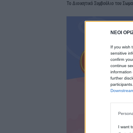
Το Διοικητικό Συμβούλιο του Σω
ΝΕΟΙ ΟΡΙ
If you wish 
sensitive in
confirm you
continue se
information 
further disc
participants
Downstream 
Persona
I want t