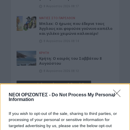
8 Αυγούστου 2026 08:17
ΜΑΤΙΕΣ ΣΤΟ ΠΑΡΕΛΘΟΝ
Μπλεκ: O ήρωας που έδερνε τους
Άγγλους και φορούσε γούνινο καπέλο
και γιλέκο χειμώνα καλοκαίρι!
8 Αυγούστου 2026 08:14
ΚΡΗΤΗ
Κρήτη: O καιρός του Σαββάτου 8
Αυγούστου
8 Αυγούστου 2026 08:12
Δημοφιλή αυτή την εβδομάδα
ΝΕΟΙ ΟΡΙΖΟΝΤΕΣ -
Do Not Process My Personal
Information
If you wish to opt-out of the sale, sharing to third parties, or
processing of your personal or sensitive information for
targeted advertising by us, please use the below opt-out