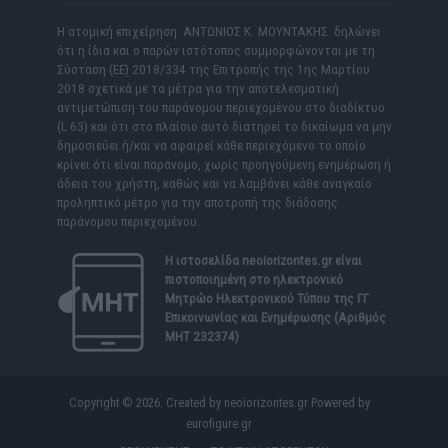
Η ατομική επιχείρηση ΑΝΤΩΝΙΟΣ Κ. ΜΟΥΝΤΑΚΗΣ δηλώνει
ότι η ίδια και ο παρών ιστότοπος συμμορφώνονται με τη
Σύσταση (ΕΕ) 2018/334 της Επιτροπής της 1ης Μαρτίου
2018 σχετικά με τα μέτρα για την αποτελεσματική
αντιμετώπιση του παράνομου περιεχομένου στο διαδίκτυο
(L 63) και ότι στο πλαίσιο αυτό διατηρεί το δικαίωμα να μην
δημοσιεύει ή/και να αφαιρεί κάθε περιεχόμενο το οποίο
κρίνει ότι είναι παράνομο, χωρίς προηγούμενη ενημέρωση ή
άδεια του χρήστη, καθώς και να λαμβάνει κάθε αναγκαίο
προληπτικό μέτρο για την αποτροπή της διάδοσης
παράνομου περιεχομένου.
Η ιστοσελίδα
neoiorizontes.gr
είναι
πιστοποιημένη στο ηλεκτρονικό
Μητρώο Ηλεκτρονικού Τύπου της ΓΓ
Επικοινωνίας και Ενημέρωσης (Αριθμός
ΜΗΤ 232374)
Copyright © 2026. Created by neoiorizontes.gr Powered by
eurofigure.gr