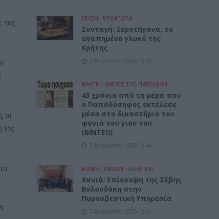
ΓΕΎΣΗ - ΨΥΧΑΓΩΓΊΑ
ς τες
Συνταγή: Ξεροτήγανα, το
αγαπημένο γλυκό της
Κρήτης
7 Αυγούστου 2026 13:11
ων
ς
ΚΡΗΤΗ
•
ΜΑΤΙΕΣ ΣΤΟ ΠΑΡΕΛΘΟΝ
43 χρόνια από τη μέρα που
ο Παπαδόσηφος εκτέλεσε
μέσα στο δικαστήριο τον
, οι
φονιά του γιου του
η της
(ΒΙΝΤΕΟ)
7 Αυγούστου 2026 12:44
 το
ΝΟΜΌΣ ΧΑΝΊΩΝ
•
ΠΟΛΙΤΙΚΗ
Xανιά: Επίσκεψη της Σέβης
Βολουδάκη στην
Πυροσβεστική Υπηρεσία
ση
7 Αυγούστου 2026 12:41