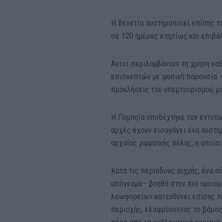
Η Βενετία αυστηροποιεί επίσης τ
σε 120 ημέρες ετησίως και επιβά
Αυτοί περιλαμβάνουν τη χρήση κα
επισκεπτών με φυσική παρουσία —
προκλήσεις του υπερτουρισμού, μι
Η Πομπηία υποδέχτηκε τον εντυπω
αρχές έχουν εισαγάγει ένα αυστη
αρχαίας ρωμαϊκής πόλης, η οποία 
Κατά τις περιόδους αιχμής, ένα 
απόγευμα— βοηθά στην πιο ομοιόμ
λεωφορείων κατευθύνει επίσης τ
περιοχής, ελαφρύνοντας το βάρος