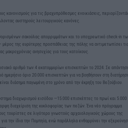
ους κανονισμούς για τις βραχυπρόθεσμες ενοικιάσεις, περιορίζοντά
λλοντας αυστηρούς λειτουργικούς κανόνες.
θορισμένων σακούλας απορριμμάτων και το υποχρεωτικό check-in τ
 μέρος της ευρύτερης προσπάθειας της πόλης να αντιμετωπίσει τι
ας μακροχρόνιας ανησυχίας για τους κατοίκους.
σιακό αριθμό των 4 εκατομμυρίων επισκεπτών το 2024. Σε απάντηση
ρό ημερήσιο όριο 20.000 επισκεπτών για να βοηθήσουν στη διατήρησ
είναι διάσημα παγωμένη στο χρόνο από την έκρηξη του Βεζούβιου.
σύστημα διαχωρισμού εισόδου —15.000 επισκέπτες το πρωί και 5.000
ορφη διαχείριση της κυκλοφορίας των πεζών. Ένα νέο πρόγραμμα
ους τουρίστες σε λιγότερο γνωστούς αρχαιολογικούς χώρους της
 για την ίδια την Πομπηία, ενώ παράλληλα ενθαρρύνει την εξερεύνη