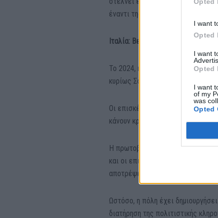
στέλνει ένα σαφές μήνυμα: δίνει 
Opted 
έναντι της ανεξέλεγκτης ανάπτυξη
I want t
Opted 
Ιταλία: Βενετία, Πομπηία
I want 
Advertis
Το 2024, η Βενετία εισήγαγε τέλ
Opted 
κυρίως Σαββατοκύριακα και αργίες
I want t
of my P
was col
Οι επισκέπτες που κάνουν κράτησ
Opted 
κάνουν κράτηση πιο κοντά στην ε
Η πρωτοβουλία στοχεύει στην καλ
και οι επικριτές αμφισβητούν την
αποτρέψει τα πλήθη.
Ωστόσο, η πόλη έχει δημιουργήσε
διατήρηση της πολιτιστικής κληρο