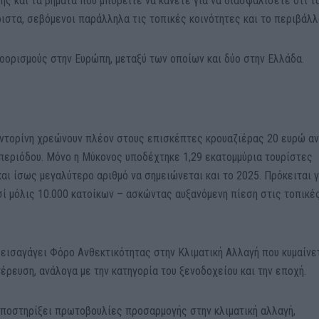
της και τα βήματα που μπορείτε να κάνετε για να διασφαλίσετε ότι τ
ιστα, σεβόμενοι παράλληλα τις τοπικές κοινότητες και το περιβάλλ
ροορισμούς στην Ευρώπη, μεταξύ των οποίων και δύο στην Ελλάδα.
αντορίνη χρεώνουν πλέον στους επισκέπτες κρουαζιέρας 20 ευρώ α
 περιόδου. Μόνο η Μύκονος υποδέχτηκε 1,29 εκατομμύρια τουρίστες
 και ίσως μεγαλύτερο αριθμό να σημειώνεται και το 2025. Πρόκειται γ
σί μόλις 10.000 κατοίκων – ασκώντας αυξανόμενη πίεση στις τοπικέ
 εισαγάγει Φόρο Ανθεκτικότητας στην Κλιματική Αλλαγή που κυμαίνε
έρευση, ανάλογα με την κατηγορία του ξενοδοχείου και την εποχή.
 υποστηρίξει πρωτοβουλίες προσαρμογής στην κλιματική αλλαγή,