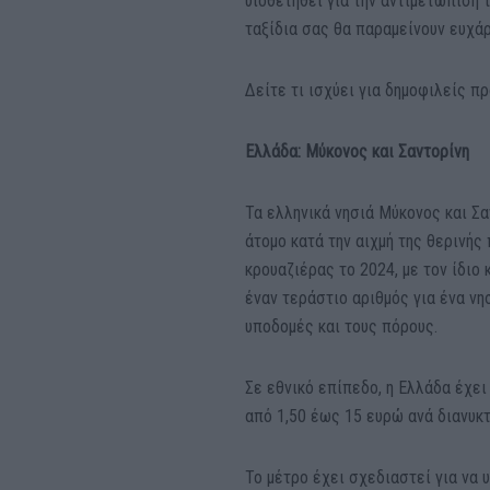
υιοθετηθεί για την αντιμετώπισή 
ταξίδια σας θα παραμείνουν ευχάρ
Δείτε τι ισχύει για δημοφιλείς π
Ελλάδα: Μύκονος και Σαντορίνη
Τα ελληνικά νησιά Μύκονος και Σ
άτομο κατά την αιχμή της θερινής
κρουαζιέρας το 2024, με τον ίδιο
έναν τεράστιο αριθμός για ένα νη
υποδομές και τους πόρους.
Σε εθνικό επίπεδο, η Ελλάδα έχει
από 1,50 έως 15 ευρώ ανά διανυκτ
Το μέτρο έχει σχεδιαστεί για να