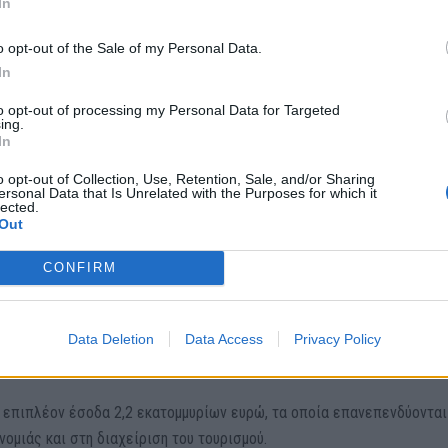
προτεραιότητα στη διατήρηση του πολιτισμού και στην αστική βιωσιμ
In
ς.
o opt-out of the Sale of my Personal Data.
In
to opt-out of processing my Personal Data for Targeted
ing.
ος πρόσβασης για τους ημερήσιους εκδρομείς σε 29 συγκεκριμένες η
In
. Το 2025, το πρόγραμμα επεκτάθηκε σε 54 ημέρες.
o opt-out of Collection, Use, Retention, Sale, and/or Sharing
ersonal Data that Is Unrelated with the Purposes for which it
lected.
η τουλάχιστον τέσσερις ημέρες νωρίτερα χρεώνονται 5 ευρώ, ενώ 
Out
πίσκεψή τους πληρώνουν 10 ευρώ.
CONFIRM
ύτερη διαχείριση της ροής των επισκεπτών κατά τις περιόδους αιχμ
 αποτελεσματικότητά της, σημειώνοντας ότι δεν έχει κάνει πολλά γι
Data Deletion
Data Access
Privacy Policy
ι επιπλέον έσοδα 2,2 εκατομμυρίων ευρώ, τα οποία επανεπενδύονται
νομιάς και στη διαχείριση του τουρισμού.