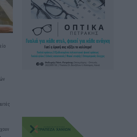
είο
ρών
αυτές
έχουν