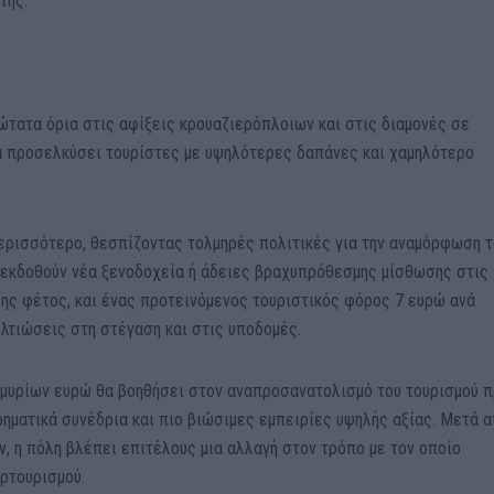
της.
ώτατα όρια στις αφίξεις κρουαζιερόπλοιων και στις διαμονές σε
α προσελκύσει τουρίστες με υψηλότερες δαπάνες και χαμηλότερο
ρισσότερο, θεσπίζοντας τολμηρές πολιτικές για την αναμόρφωση τ
α εκδοθούν νέα ξενοδοχεία ή άδειες βραχυπρόθεσμης μίσθωσης στις
ης φέτος, και ένας προτεινόμενος τουριστικός φόρος 7 ευρώ ανά
ελτιώσεις στη στέγαση και στις υποδομές.
μμυρίων ευρώ θα βοηθήσει στον αναπροσανατολισμό του τουρισμού 
ρηματικά συνέδρια και πιο βιώσιμες εμπειρίες υψηλής αξίας. Μετά 
, η πόλη βλέπει επιτέλους μια αλλαγή στον τρόπο με τον οποίο
ερτουρισμού.