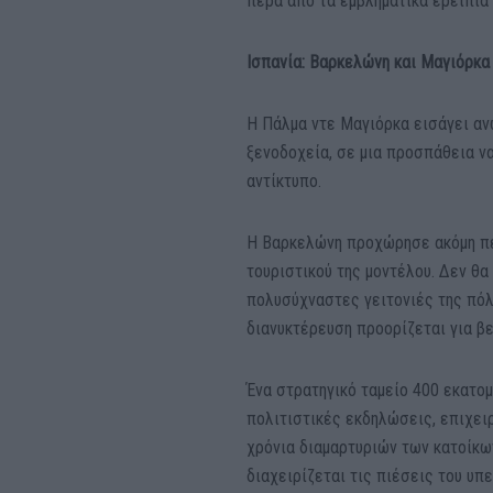
πέρα ​​από τα εμβληματικά ερείπιά 
Ισπανία: Βαρκελώνη και Μαγιόρκα
Η Πάλμα ντε Μαγιόρκα εισάγει αν
ξενοδοχεία, σε μια προσπάθεια ν
αντίκτυπο.
Η Βαρκελώνη προχώρησε ακόμη πε
τουριστικού της μοντέλου. Δεν θ
πολυσύχναστες γειτονιές της πόλ
διανυκτέρευση προορίζεται για β
Ένα στρατηγικό ταμείο 400 εκατο
πολιτιστικές εκδηλώσεις, επιχει
χρόνια διαμαρτυριών των κατοίκων
διαχειρίζεται τις πιέσεις του υπ