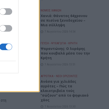
ότητα
ΝΟΜΌΣ ΧΑΝΊΩΝ
Χανιά: Θάνατος 64χρονου
σε πισίνα ξενοδοχείου –
Μια σύλληψη
7 Αυγούστου 2026 14:54
μέρες,
ΓΕΎΣΗ - ΨΥΧΑΓΩΓΊΑ
•
ΚΡΗΤΗ
Ψαραντώνης: Ο λυράρης
που κουβαλά μέσα του την
όσοι
Κρήτη
7 Αυγούστου 2026 13:51
ής, αν
ΑΓΡΟΤΙΚΑ
•
ΝΕΟΙ ΟΡΙΖΟΝΤΕΣ
α να
Ανάσα για χιλιάδες
αγρότες – Πώς τα
ελαιοτριβεία τούς
“σώζουν” από το ψηφιακό
χάος
 στη
7 Αυγούστου 2026 13:30