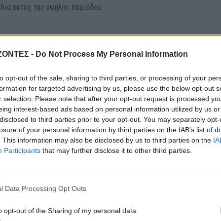
δια εκτός της υψηλής περιόδου.
ΖΟΝΤΕΣ -
Do Not Process My Personal Information
 βήμα προς τα εμπρός καθώς καλωσορίζει την 750ή επέτειό του.
ασμούς που έχουν προγραμματιστεί σε όλη την πόλη, εφαρμόζουν μι
to opt-out of the sale, sharing to third parties, or processing of your per
ντικές ατζέντες της Ευρώπης.
formation for targeted advertising by us, please use the below opt-out s
r selection. Please note that after your opt-out request is processed y
eing interest-based ads based on personal information utilized by us or
α καταλύματα, οι απαγορεύσεις για υπερμεγέθη λεωφορεία και μια 
disclosed to third parties prior to your opt-out. You may separately opt-
ας είναι μόνο η αρχή.
losure of your personal information by third parties on the IAB’s list of
. This information may also be disclosed by us to third parties on the
IA
Participants
that may further disclose it to other third parties.
μηδενικών εκπομπών που απαγορεύουν τα ρυπογόνα σκούτερ και
μειώθηκε μια σημαντική αλλαγή για τις περιηγήσεις στα κανάλια, οι
οποιούνται με σκάφη μηδενικών εκπομπών.
l Data Processing Opt Outs
ι να αυξήσουν το κόστος για ορισμένους επισκέπτες, το Άμστερνταμ
o opt-out of the Sharing of my personal data.