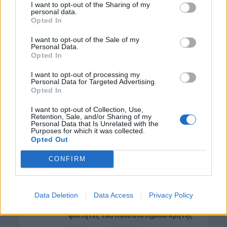
I want to opt-out of the Sharing of my
Περί Πολιτισμού και άλλων τινών! Mε
personal data.
αφορμή μια επιστολή της Νεολαίας
Opted In
Κισάμου (Γράφει ο Γράφει ο Δρ
Κωνσταντίνος Β. Ζορμπάς)
I want to opt-out of the Sale of my
Personal Data.
7 Αυγούστου 2026 21:42
Opted In
ΓΕΎΣΗ - ΨΥΧΑΓΩΓΊΑ
I want to opt-out of processing my
Το ελληνικό φαγητό που λατρεύουν
Personal Data for Targeted Advertising.
οι τουρίστες κι εμείς δεν το
Opted In
παραγγέλνουμε
7 Αυγούστου 2026 21:13
I want to opt-out of Collection, Use,
Retention, Sale, and/or Sharing of my
Personal Data that Is Unrelated with the
ΑΥΤΟΚΙΝΗΤΟ
•
ΕΛΛΑΔΑ
Purposes for which it was collected.
«Στέρεψε» η αγορά από πινακίδες
Opted Out
κυκλοφορίας: Χιλιάδες αυτοκίνητα
παραμένουν αταξινόμητα
CONFIRM
7 Αυγούστου 2026 21:07
ΚΡΗΤΗ
•
ΝΕΟΙ ΟΡΙΖΟΝΤΕΣ
•
ΠΑΙΔΕΙΑ - ΕΚΠΑΙΔΕΥΣΗ
Data Deletion
Data Access
Privacy Policy
3,3 εκατ. ευρώ για το στεγαστικό
επίδομα σε περισσότερους από 1.600
φοιτητές του Πανεπιστημίου Κρήτης