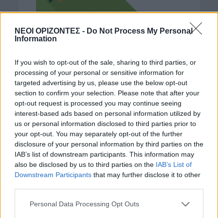
ΝΕΟΙ ΟΡΙΖΟΝΤΕΣ -
Do Not Process My Personal
Information
If you wish to opt-out of the sale, sharing to third parties, or
processing of your personal or sensitive information for
targeted advertising by us, please use the below opt-out
section to confirm your selection. Please note that after your
opt-out request is processed you may continue seeing
interest-based ads based on personal information utilized by
ΡΟΗ ΕΙΔΗΣΕΩΝ
us or personal information disclosed to third parties prior to
your opt-out. You may separately opt-out of the further
ΓΕΎΣΗ - ΨΥΧΑΓΩΓΊΑ
•
ΔΉΜΟΣ ΠΛΑΤΑΝΙΆ
disclosure of your personal information by third parties on the
Δήμος Πλατανιά: Συνεχίζονται οι
IAB’s list of downstream participants. This information may
εκδηλώσεις “Πολιτιστικό Καλοκαίρι
also be disclosed by us to third parties on the
IAB’s List of
2026, 16ο Φεστιβάλ ΓΗ-ΠΟΛΙΤΙΣΜΟΣ-
ΤΟΥΡΙΣΜΟΣ”
Downstream Participants
that may further disclose it to other
third parties.
7 Αυγούστου 2026 21:54
Personal Data Processing Opt Outs
ΑΡΘΡΑ - ΑΠΟΨΕΙΣ
•
ΔΉΜΟΣ ΚΙΣΆΜΟΥ
•
ΠΟΛΙΤΙΣΜΟΣ