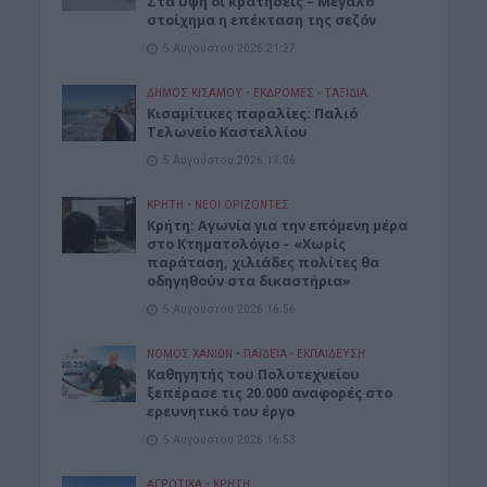
Στα ύψη οι κρατήσεις – Μεγάλο
στοίχημα η επέκταση της σεζόν
5 Αυγούστου 2026 21:27
ΔΉΜΟΣ ΚΙΣΆΜΟΥ
•
ΕΚΔΡΟΜΈΣ - ΤΑΞΊΔΙΑ
Kισαμίτικες παραλίες: Παλιό
Τελωνείο Καστελλίου
5 Αυγούστου 2026 17:06
ΚΡΗΤΗ
•
ΝΕΟΙ ΟΡΙΖΟΝΤΕΣ
Kρήτη: Αγωνία για την επόμενη μέρα
στο Κτηματολόγιο – «Χωρίς
παράταση, χιλιάδες πολίτες θα
οδηγηθούν στα δικαστήρια»
5 Αυγούστου 2026 16:56
ΝΟΜΌΣ ΧΑΝΊΩΝ
•
ΠΑΙΔΕΙΑ - ΕΚΠΑΙΔΕΥΣΗ
Καθηγητής του Πολυτεχνείου
ξεπέρασε τις 20.000 αναφορές στο
ερευνητικό του έργο
5 Αυγούστου 2026 16:53
ΑΓΡΟΤΙΚΑ
•
ΚΡΗΤΗ