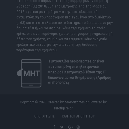
ότι η ίδια και ο παρών ιστότοπος συμμορφώνονται με τη
Σύσταση (ΕΕ) 2018/334 της Επιτροπής της 1ης Μαρτίου
2018 σχετικά με τα μέτρα για την αποτελεσματική
αντιμετώπιση του παράνομου περιεχομένου στο διαδίκτυο
(L 63) και ότι στο πλαίσιο αυτό διατηρεί το δικαίωμα να μην
δημοσιεύει ή/και να αφαιρεί κάθε περιεχόμενο το οποίο
κρίνει ότι είναι παράνομο, χωρίς προηγούμενη ενημέρωση ή
άδεια του χρήστη, καθώς και να λαμβάνει κάθε αναγκαίο
προληπτικό μέτρο για την αποτροπή της διάδοσης
παράνομου περιεχομένου.
Η ιστοσελίδα
neoiorizontes.gr
είναι
πιστοποιημένη στο ηλεκτρονικό
Μητρώο Ηλεκτρονικού Τύπου της ΓΓ
Επικοινωνίας και Ενημέρωσης (Αριθμός
ΜΗΤ 232374)
Copyright © 2026. Created by neoiorizontes.gr Powered by
eurofigure.gr
ΟΡΟΙ ΧΡΗΣΗΣ
ΠΟΛΙΤΙΚΗ ΑΠΟΡΡΗΤΟΥ