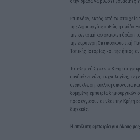
στην ομάδα να βιώσει μοναδικές ε
Επιπλέον, εκτός από τα στοιχεία 
της Δημιουργίας καθώς η ομάδα –κ
την κεντρική καλοκαιρινή δράση τ
την ευρύτερη Οπτικοακουστική Παι
Τοπικής Ιστορίας και της ήπιας αν
Το «Θερινό Σχολείο Κινηματογρά
συνδυάζει νέες τεχνολογίες, τέχν
ανακύκλωση, κυκλική οικονομία κα
δομημένη εμπειρία δημιουργικών δ
προσεγγίσουν οι νέοι την Κρήτη κ
διηνεκές.
Η απόλυτη εμπειρία για όλους μας