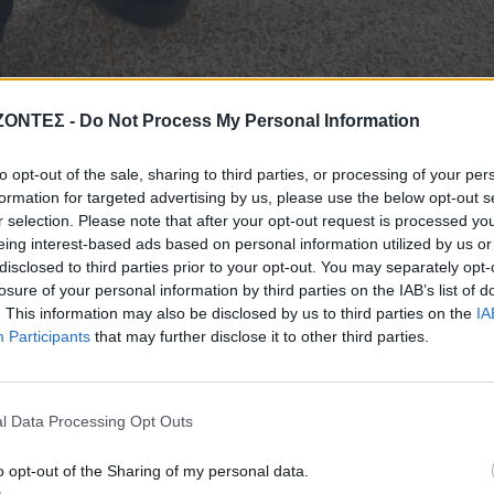
ΖΟΝΤΕΣ -
Do Not Process My Personal Information
to opt-out of the sale, sharing to third parties, or processing of your per
formation for targeted advertising by us, please use the below opt-out s
r selection. Please note that after your opt-out request is processed y
eing interest-based ads based on personal information utilized by us or
6 ως Καινοτομία στην Εκπαίδευση και ειδικά για την Συνεργασία
disclosed to third parties prior to your opt-out. You may separately opt-
Φορείς απέσπασε το «Θερινό Σχολείο Κινηματογράφου» / «Cinema S
losure of your personal information by third parties on the IAB’s list of
 Παράδοση, Ιστορία και Διατροφή της Κρήτης του Φεστιβάλ
. This information may also be disclosed by us to third parties on the
IA
Participants
that may further disclose it to other third parties.
τη 2 Ιουλίου στο Πανεπιστήμιο Δυτικής Αττικής.
l Data Processing Opt Outs
026 αποτελεί σαφή αναγνωριση για το πρόγραμμα του Φεστιβάλ
o opt-out of the Sharing of my personal data.
ελεί μια καινοτόμο διοργάνωση η οποία συνδυάζει Νέες Τεχνολογίε