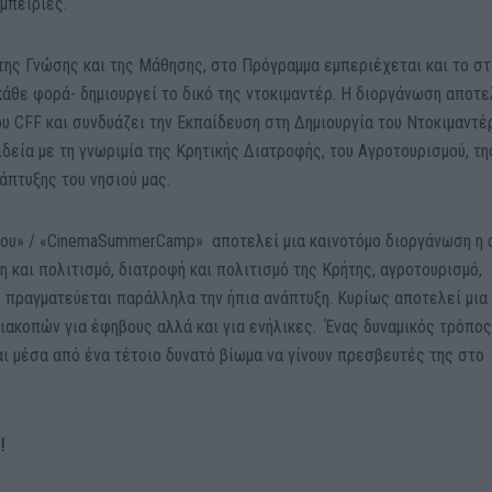
μπειρίες.
της Γνώσης και της Μάθησης, στο Πρόγραμμα εμπεριέχεται και το στ
άθε φορά- δημιουργεί το δικό της ντοκιμαντέρ. Η διοργάνωση αποτε
ου CFF και συνδυάζει την Εκπαίδευση στη Δημιουργία του Ντοκιμαντέ
δεία με τη γνωριμία της Κρητικής Διατροφής, του Αγροτουρισμού, τη
άπτυξης του νησιού μας.
φου» / «CinemaSummerCamp» αποτελεί μια καινοτόμο διοργάνωση η 
η και πολιτισμό, διατροφή και πολιτισμό της Κρήτης, αγροτουρισμό,
ι πραγματεύεται παράλληλα την ήπια ανάπτυξη. Κυρίως αποτελεί μια
ιακοπών για έφηβους αλλά και για ενήλικες. Ένας δυναμικός τρόπος
αι μέσα από ένα τέτοιο δυνατό βίωμα να γίνουν πρεσβευτές της στο
!