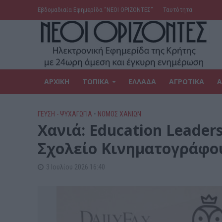
Εβδομαδιαία Εφημερίδα ‘’ΝΕΟΙ ΟΡΙΖΟΝΤΕΣ’’
Ταυτότητα
ΑΡΧΙΚΗ
ΤΟΠΙΚΑ
ΕΛΛΑΔΑ
ΑΓΡΟΤΙΚΑ
Α
ΓΕΎΣΗ - ΨΥΧΑΓΩΓΊΑ
•
ΝΟΜΌΣ ΧΑΝΊΩΝ
Xανιά: Education Leader
Σχολείο Κινηματογράφ
3 Ιουλίου 2026 16:40