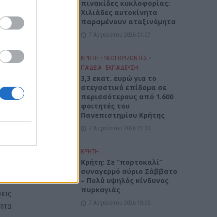
πινακίδες κυκλοφορίας:
υξη.
Χιλιάδες αυτοκίνητα
παραμένουν αταξινόμητα
7 Αυγούστου 2026 21:07
ίσουν
ΚΡΗΤΗ
•
ΝΕΟΙ ΟΡΙΖΟΝΤΕΣ
•
ική
ΠΑΙΔΕΙΑ - ΕΚΠΑΙΔΕΥΣΗ
μός
3,3 εκατ. ευρώ για το
στεγαστικό επίδομα σε
περισσότερους από 1.600
φοιτητές του
Πανεπιστημίου Κρήτης
7 Αυγούστου 2026 21:03
ερικό
ΚΡΗΤΗ
ν
Κρήτη: Σε “πορτοκαλί”
συναγερμό αύριο Σάββατο
– Πολύ υψηλός κίνδυνος
πυρκαγιάς
σεις
7 Αυγούστου 2026 18:05
τητα