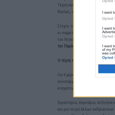
Opted 
Τέχνη και Πολιτισμό, τη Διατροφή
Κυρίως, αποτελεί μια δομημένη εμ
I want t
Opted 
Στόχος του Προγράμματος
«Θεριν
I want 
Advertis
οι συμμετέχοντες, μέσα από μια σ
Opted 
του Ντοκιμαντέρ, β) Βασικές Αρχέ
την Παράδοση, την Ιστορία και τα
I want t
of my P
was col
Opted 
Η τέχνη το Ντοκιμαντέρ συναντιέτ
Για 9 μέρες 33 έφηβοι/ες ( μαθητέ
συνυπάρχουν στο Μεσογειακό Αγρο
κινηματογραφική παιδεία με έμφασ
Εργαστήρια, σεμινάρια, συζητήσει
και μια σειρά άλλων εκδηλώσεων 