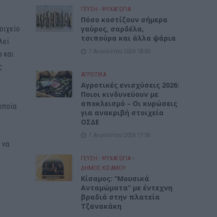
ΓΕΎΣΗ - ΨΥΧΑΓΩΓΊΑ
Πόσο κοστίζουν σήμερα
γαύρος, σαρδέλα,
οιχείο
τσιπούρα και άλλα ψάρια
λεί
7 Αυγούστου 2026 18:00
ρ και
ς
ΑΓΡΟΤΙΚΑ
Αγροτικές ενισχύσεις 2026:
Ποιοι κινδυνεύουν με
αποκλεισμό – Οι κυρώσεις
οποία
για ανακριβή στοιχεία
ΟΣΔΕ
7 Αυγούστου 2026 17:56
 να
ΓΕΎΣΗ - ΨΥΧΑΓΩΓΊΑ
•
ΔΉΜΟΣ ΚΙΣΆΜΟΥ
Κίσαμος: “Μουσικά
Ανταμώματα” με έντεχνη
βραδιά στην πλατεία
Τζανακάκη